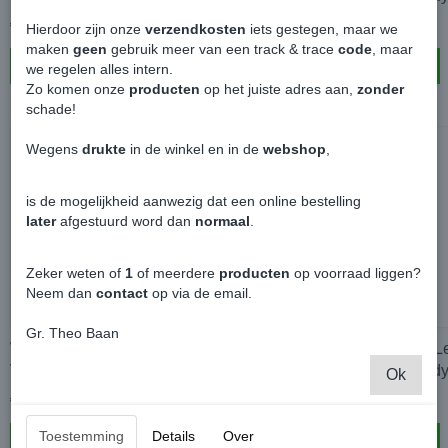
€ 2,49
€ 15,99
Hierdoor zijn onze
verzendkosten
iets gestegen, maar we
maken
geen
gebruik meer van een track & trace
code
, maar
In winkelwagen
In winkelwagen
we regelen alles intern.
Zo komen onze
producten
op het juiste adres aan,
zonder
schade!
Wegens
drukte
in de winkel en in de
webshop
,
is de mogelijkheid aanwezig dat een online bestelling
later
afgestuurd word dan
normaal
.
Zeker weten of
1
of meerdere
producten
op voorraad liggen?
Neem dan
contact
op via de email.
Gr. Theo Baan
Wynns Roetfilter Regenerator 500ml -
Wynns Motorolie L
Volkswagen Caddy
Volkswagen Cadd
Ok
€ 38,49
€ 18,75
Toestemming
Details
Over
In winkelwagen
In winkelwagen