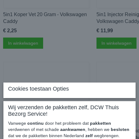
5in1 Koper Vet 20 Gram - Volkswagen
5in1 Injector Reini
Caddy
Volkswagen Cadd
€ 2,25
€ 11,99
In winkelwagen
In winkelwagen
Cookies toestaan Opties
Wij verzenden de pakketten zelf, DCW Thuis
Bezorg Service!
Vanwege
continu
door het probleem dat
pakketten
verdwenen of met schade
aankwamen
, hebben we
besloten
5in1 Keramisch Vet 20 Gram -
Wynns Stop Smoke
dat we de pakketten binnen Nederland
zelf
wegbrengen.
Volkswagen Caddy
Volkswagen Cadd