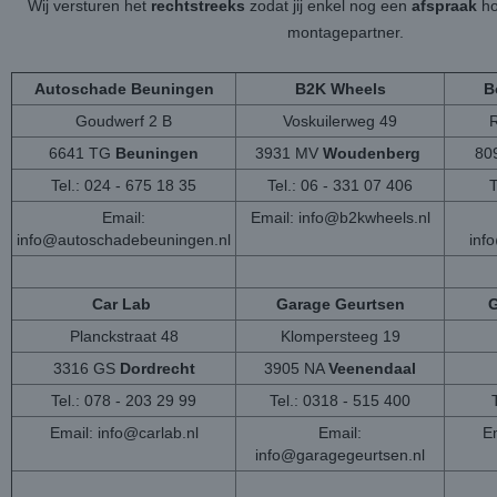
Wij versturen het
rechtstreeks
zodat jij enkel nog een
afspraak
ho
montagepartner.
Autoschade Beuningen
B2K Wheels
B
Goudwerf 2 B
Voskuilerweg 49
6641 TG
Beuningen
3931 MV
Woudenberg
80
Tel.: 024 - 675 18 35
Tel.: 06 - 331 07 406
T
Email:
Email:
info@b2kwheels.nl
info@autoschadebeuningen.nl
inf
Car Lab
Garage Geurtsen
G
Planckstraat 48
Klompersteeg 19
3316 GS
Dordrecht
3905 NA
Veenendaal
Tel.: 078 - 203 29 99
Tel.: 0318 - 515 400
Email:
info@carlab.nl
Email:
Em
info@garagegeurtsen.nl