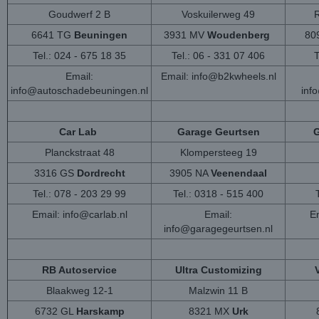
Goudwerf 2 B
Voskuilerweg 49
6641 TG
Beuningen
3931 MV
Woudenberg
80
Tel.: 024 - 675 18 35
Tel.: 06 - 331 07 406
T
Email:
Email:
info@b2kwheels.nl
info@autoschadebeuningen.nl
inf
Car Lab
Garage Geurtsen
G
Planckstraat 48
Klompersteeg 19
3316 GS
Dordrecht
3905 NA
Veenendaal
Tel.: 078 - 203 29 99
Tel.: 0318 - 515 400
Email:
info@carlab.nl
Email:
Em
info@garagegeurtsen.nl
RB Autoservice
Ultra Customizing
Blaakweg 12-1
Malzwin 11 B
6732 GL
Harskamp
8321 MX
Urk