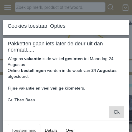
In
Cookies toestaan Opties
Pakketten gaan iets later de deur uit dan
normaal.....
Wegens
vakantie
is de winkel
gesloten
tot Maandag 24
Augustus.
Home
›
MK3 2004-2010
Online
bestellingen
worden in de week van
24 Augustus
afgestuurd.
Fijne
vakantie en veel
veilige
kilometers.
Gr. Theo Baan
Ok
Toestemming
Details
Over