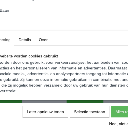
 Baan
mming
Details
Over
ebsite worden cookies gebruikt
orden door ons gebruikt voor verkeersanalyse, het aanbieden van soc
cties en het personaliseren van informatie en advertenties. Daarnaast
agen Geurhanger -
Volkswagen Geurhanger -
ociale media-, advertentie- en analysepartners toegang tot informatie
agen Service
Volkswagen T1 Bus Groen
te gebruikt. Zij kunnen deze informatie gebruiken in combinatie met an
die zij mogelijk hebben verzameld door uw gebruik van hun diensten o
€ 4,99
verstrekt.
nkelwagen
In winkelwagen
Later opnieuw tonen
Selectie toestaan
Alles 
Nee, niet 