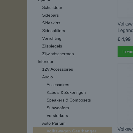
Schuifdeur
Sidebars
Sideskirts
Volksw
Legand
Sidesplitters
Verlichting
€ 4,99
Zijspiegels
In wi
Zijwindschermen
Interieur
12V Accessoires
Audio
Accessoires
Kabels & Zekeringen
Speakers & Composets
Subwoofers
Versterkers
Auto Parfum
Volksw
Volkswagen Geurhanger