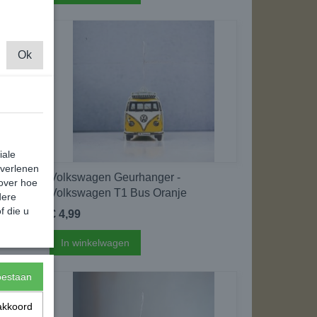
Ok
iale
 verlenen
Volkswagen Geurhanger -
 over hoe
Volkswagen T1 Bus Oranje
dere
f die u
€ 4,99
In winkelwagen
toestaan
akkoord