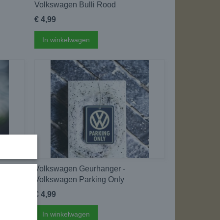
Volkswagen Bulli Rood
€ 4,99
In winkelwagen
Volkswagen Geurhanger -
Volkswagen Parking Only
€ 4,99
In winkelwagen