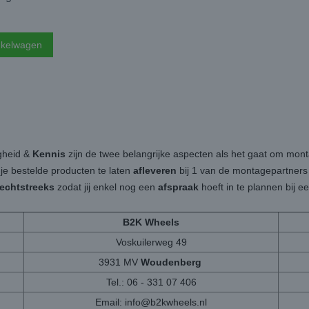
nkelwagen
igheid &
Kennis
zijn de twee belangrijke aspecten als het gaat om mon
 je bestelde producten te laten
afleveren
bij 1 van de montagepartners b
rechtstreeks
zodat jij enkel nog een
afspraak
hoeft in te plannen bij 
B2K Wheels
Voskuilerweg 49
3931 MV
Woudenberg
Tel.: 06 - 331 07 406
Email:
info@b2kwheels.nl