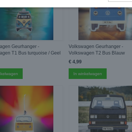
agen Geurhanger -
Volkswagen Geurhanger -
agen T1 Bus turquoise / Geel
Volkswagen T2 Bus Blauw
€ 4,99
nkelwagen
In winkelwagen