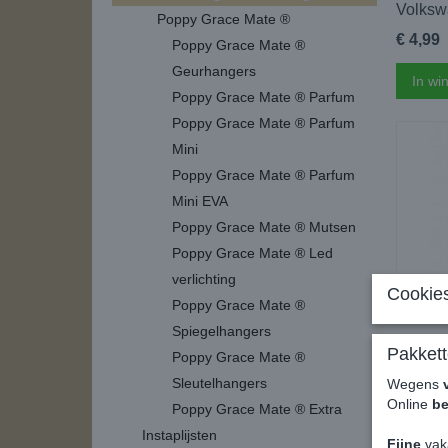
Volksw
Poppy Grace Mate ®
€ 4,99
Poppy Grace Mate ®
Geurhangers
In wi
Poppy Grace Mate ® Parfum
Poppy Grace Mate ® Parfum
Mini
Poppy Grace Mate ® Parfum
Mini EVA
Poppy Grace Mate ® Mutsen
Poppy Grace Mate ® Led
verlichting
Cookies
Poppy Grace Mate ®
Spiegelhangers
Volksw
Pakkett
Poppy Grace Mate ®
Volksw
Sleutelhangers
Wegens
€ 4,99
Online
be
Poppy Grace Mate ® Extra
Instaplijsten
In wi
Fijne
vak