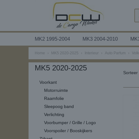
MK2 1995-2004
MK3 2004-2010
MK3
Home
›
MK5 2020-2025
›
Interieur
›
Auto Parfum
›
Vol
MK5 2020-2025
Sortee
Voorkant
Motorruimte
Raamfolie
Sleepoog band
Verlichting
Voorbumper / Grille / Logo
Voorspoiler / Booskijkers
Zijkant