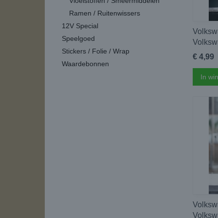
Vloeistoffen / Smeermiddelen
Ramen / Ruitenwissers
12V Special
Volksw
Speelgoed
Volksw
Stickers / Folie / Wrap
€ 4,99
Waardebonnen
In wi
Volksw
Volksw