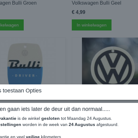
agen Bulli Groen
Volkswagen Bulli Geel
€ 4,99
nkelwagen
In winkelwagen
 toestaan Opties
agen Geurhanger -
Volkswagen Geurhanger -
en gaan iets later de deur uit dan normaal.....
agen Bulli Blauw
Volkswagen Logo
vakantie
is de winkel
gesloten
tot Maandag 24 Augustus.
€ 4,99
stellingen
worden in de week van
24 Augustus
afgestuurd.
nkelwagen
In winkelwagen
antie en veel
veilige
kilometers.