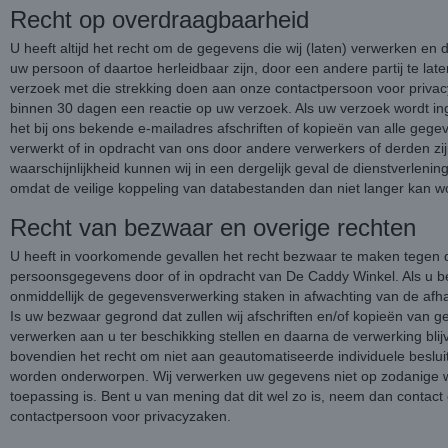
Recht op overdraagbaarheid
U heeft altijd het recht om de gegevens die wij (laten) verwerken en
uw persoon of daartoe herleidbaar zijn, door een andere partij te lat
verzoek met die strekking doen aan onze contactpersoon voor priva
binnen 30 dagen een reactie op uw verzoek. Als uw verzoek wordt inge
het bij ons bekende e-mailadres afschriften of kopieën van alle gege
verwerkt of in opdracht van ons door andere verwerkers of derden zij
waarschijnlijkheid kunnen wij in een dergelijk geval de dienstverlening
omdat de veilige koppeling van databestanden dan niet langer kan 
Recht van bezwaar en overige rechten
U heeft in voorkomende gevallen het recht bezwaar te maken tegen 
persoonsgegevens door of in opdracht van De Caddy Winkel. Als u b
onmiddellijk de gegevensverwerking staken in afwachting van de afh
Is uw bezwaar gegrond dat zullen wij afschriften en/of kopieën van ge
verwerken aan u ter beschikking stellen en daarna de verwerking blij
bovendien het recht om niet aan geautomatiseerde individuele besluitv
worden onderworpen. Wij verwerken uw gegevens niet op zodanige wij
toepassing is. Bent u van mening dat dit wel zo is, neem dan contac
contactpersoon voor privacyzaken.