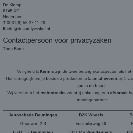
De Klomp
6745 XG
Nederland
T
0031(6) 55 27 11 26
E
info@decaddywinkel.nl
Contactpersoon voor privacyzaken
Theo Baan
Veiligheid &
Kennis
zijn de twee belangrijke aspecten als h
Het is mogelijk om je bestelde producten te laten
afleveren
bij 1 v
jou in de buurt.
Wij versturen het
rechtstreeks
zodat jij enkel nog een
afspraak
ho
montagepartner.
Autoschade Beuningen
B2K Wheels
B
Goudwerf 2 B
Voskuilerweg 49
6641 TG
Beuningen
3931 MV
Woudenberg
80