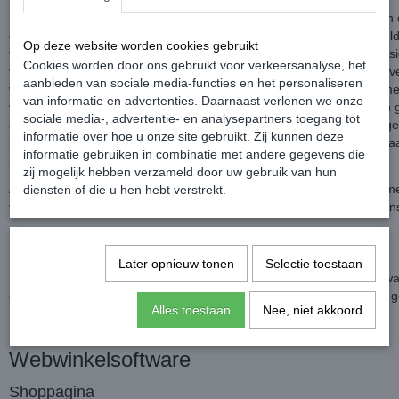
Dit privacybeleid is van toepassing op het gebruik van de website en
dienstverlening van De Caddy Winkel. De ingangsdatum voor de geld
Op deze website worden cookies gebruikt
voorwaarden is 13/09/2023, met het publiceren van een nieuwe versie
Cookies worden door ons gebruikt voor verkeersanalyse, het
van alle voorgaande versies. Dit privacybeleid beschrijft welke gege
aanbieden van sociale media-functies en het personaliseren
worden verzameld, waar deze gegevens voor worden gebruikt en me
van informatie en advertenties. Daarnaast verlenen we onze
voorwaarden deze gegevens eventueel met derden kunnen worden g
sociale media-, advertentie- en analysepartners toegang tot
aan u uit op welke wijze wij uw gegevens opslaan en hoe wij uw geg
informatie over hoe u onze site gebruikt. Zij kunnen deze
beschermen en welke rechten u heeft met betrekking tot de door u a
informatie gebruiken in combinatie met andere gegevens die
persoonsgegevens.
zij mogelijk hebben verzameld door uw gebruik van hun
Als u vragen heeft over ons privacybeleid kunt u contact opnemen m
diensten of die u hen hebt verstrekt.
voor privacyzaken, u vindt de contactgegevens aan het einde van ons
Over de gegevensverwerking
Later opnieuw tonen
Selectie toestaan
Hieronder kan u lezen op welke wijze wij uw gegevens verwerken, waa
opslaan, welke beveiligingstechnieken wij gebruiken en voor wie de geg
Alles toestaan
Nee, niet akkoord
Webwinkelsoftware
Shoppagina