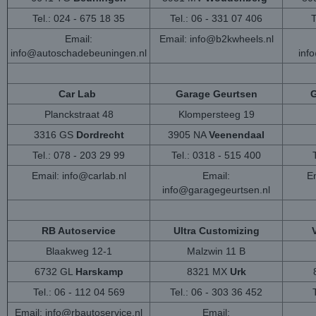
Tel.: 024 - 675 18 35
Tel.: 06 - 331 07 406
T
Email:
Email:
info@b2kwheels.nl
info@autoschadebeuningen.nl
inf
Car Lab
Garage Geurtsen
G
Planckstraat 48
Klompersteeg 19
3316 GS
Dordrecht
3905 NA
Veenendaal
Tel.: 078 - 203 29 99
Tel.: 0318 - 515 400
Email:
info@carlab.nl
Email:
Em
info@garagegeurtsen.nl
RB Autoservice
Ultra Customizing
Blaakweg 12-1
Malzwin 11 B
6732 GL
Harskamp
8321 MX
Urk
Tel.: 06 - 112 04 569
Tel.: 06 - 303 36 452
Email:
info@rbautoservice.nl
Email: