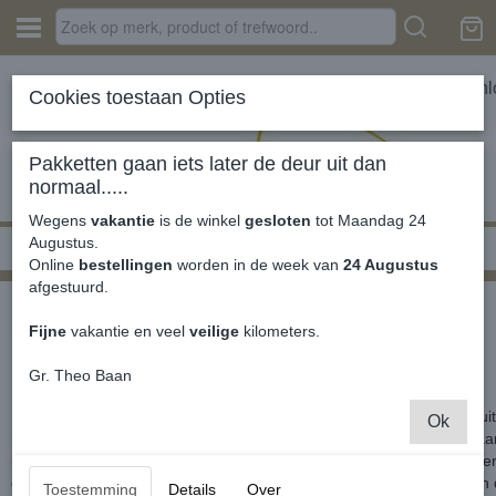
In
Cookies toestaan Opties
Pakketten gaan iets later de deur uit dan
normaal.....
Wegens
vakantie
is de winkel
gesloten
tot Maandag 24
Augustus.
Home
› Privacy verklaring van De Cargo Winkel
Online
bestellingen
worden in de week van
24 Augustus
afgestuurd.
Privacybeleid De Caddy Winkel
https://www.decaddywinkel.nl/
Fijne
vakantie en veel
veilige
kilometers.
Over ons privacybeleid
Gr. Theo Baan
De Caddy Winkel geeft veel om uw privacy. Wij verwerken daarom uit
Ok
nodig hebben voor (het verbeteren van) onze dienstverlening en ga
informatie die wij over u en uw gebruik van onze diensten hebben ver
gegevens nooit voor commerciële doelstellingen ter beschikking aan
Toestemming
Details
Over