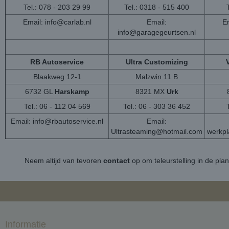
Tel.: 078 - 203 29 99
Tel.: 0318 - 515 400
Email:
info@carlab.nl
Email:
Em
info@garagegeurtsen.nl
RB Autoservice
Ultra Customizing
Blaakweg 12-1
Malzwin 11 B
6732 GL
Harskamp
8321 MX
Urk
Tel.: 06 - 112 04 569
Tel.: 06 - 303 36 452
Email:
info@rbautoservice.nl
Email:
Ultrasteaming@hotmail.com
werkp
Neem altijd van tevoren
contact
op om teleurstelling in de pla
Informatie