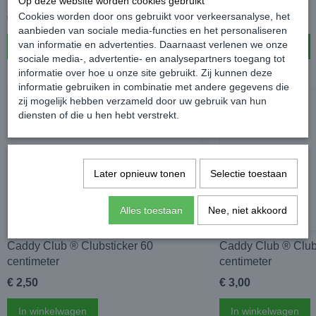
Op deze website worden cookies gebruikt
Cookies worden door ons gebruikt voor verkeersanalyse, het
€ 1,50
€ 2,00
aanbieden van sociale media-functies en het personaliseren
van informatie en advertenties. Daarnaast verlenen we onze
In winkelwagen
In winkelwagen
sociale media-, advertentie- en analysepartners toegang tot
informatie over hoe u onze site gebruikt. Zij kunnen deze
informatie gebruiken in combinatie met andere gegevens die
zij mogelijk hebben verzameld door uw gebruik van hun
diensten of die u hen hebt verstrekt.
Later opnieuw tonen
Selectie toestaan
Alles toestaan
Nee, niet akkoord
Caddy Club ®️ Clubsticker 60
Caddy Club ®️ Club
centimeter
centimeter
€ 2,50
€ 3,00
In winkelwagen
In winkelwagen