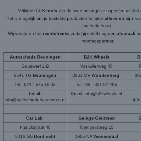
Veiligheid &
Kennis
zijn de twee belangrijke aspecten als h
Het is mogelijk om je bestelde producten te laten
afleveren
bij 1 v
jou in de buurt.
Wij versturen het
rechtstreeks
zodat jij enkel nog een
afspraak
ho
montagepartner.
Autoschade Beuningen
B2K Wheels
B
Goudwerf 2 B
Voskuilerweg 49
6641 TG
Beuningen
3931 MV
Woudenberg
80
Tel.: 024 - 675 18 35
Tel.: 06 - 331 07 406
T
Email:
Email:
info@b2kwheels.nl
info@autoschadebeuningen.nl
inf
Car Lab
Garage Geurtsen
G
Planckstraat 48
Klompersteeg 19
3316 GS
Dordrecht
3905 NA
Veenendaal