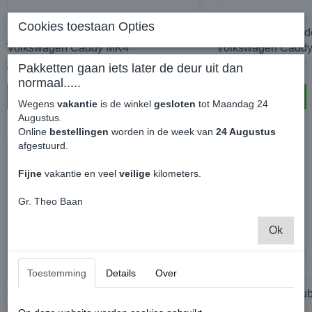
Cookies toestaan Opties
Caddy Club ®️ Nederland Sticker -
Caddy Club ®️ Nede
Volkswagen Caddy MK4
Volkswagen Cadd
Pakketten gaan iets later de deur uit dan
€ 2,50
€ 2,50
normaal.....
In winkelwagen
In winkelwagen
Wegens
vakantie
is de winkel
gesloten
tot Maandag 24
Augustus.
Online
bestellingen
worden in de week van
24 Augustus
afgestuurd.
Fijne
vakantie en veel
veilige
kilometers.
Gr. Theo Baan
Ok
Toestemming
Details
Over
Caddy Club ®️ Clubsticker 20
Caddy Club ®️ Club
centimeter
centimeter