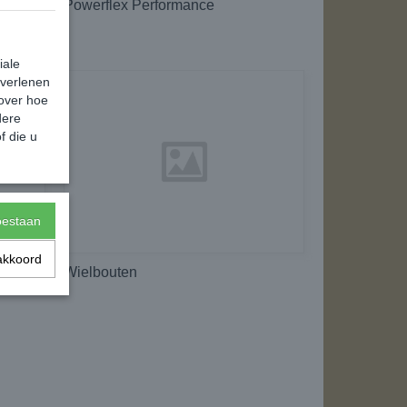
Powerflex Performance
iale
 verlenen
 over hoe
dere
f die u
toestaan
akkoord
Wielbouten