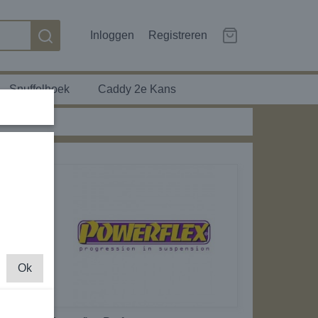
Inloggen
Registreren
Snuffelhoek
Caddy 2e Kans
Ok