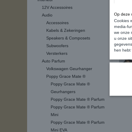
Access
12V Accessoires
Op deze w
Audio
Cookies w
Accessoires
media-fun
Kabels & Zekeringen
we onze s
Speakers & Composets
u onze si
gegevens 
Subwoofers
hen hebt 
Versterkers
Auto Parfum
Volkswagen Geurhanger
Poppy Grace Mate ®
Poppy Grace Mate ®
Remkla
Geurhangers
Poppy Grace Mate ® Parfum
Poppy Grace Mate ® Parfum
Mini
Poppy Grace Mate ® Parfum
Mini EVA