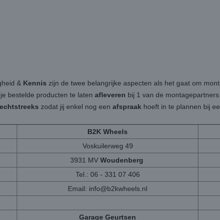
igheid &
Kennis
zijn de twee belangrijke aspecten als het gaat om mon
 je bestelde producten te laten
afleveren
bij 1 van de montagepartners b
rechtstreeks
zodat jij enkel nog een
afspraak
hoeft in te plannen bij 
B2K Wheels
Voskuilerweg 49
3931 MV
Woudenberg
Tel.: 06 - 331 07 406
Email:
info@b2kwheels.nl
Garage Geurtsen