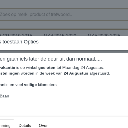
 GP 2010-2015
MK4 2015-2020
MK5 2020-2025
 toestaan Opties
en gaan iets later de deur uit dan normaal.....
vakantie
is de winkel
gesloten
tot Maandag 24 Augustus.
stellingen
worden in de week van
24 Augustus
afgestuurd.
antie en veel
veilige
kilometers.
 Baan
mming
Details
Over