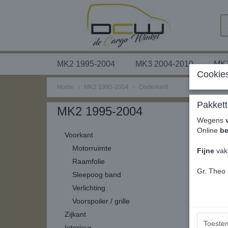
MK2 1995-2004
MK3 2004-2010
MK3
Cookies
Home
›
MK2 1995-2004
›
Onderkant
Pakkett
MK2 1995-2004
Wegens
Online
be
Voorkant
Motorruimte
Fijne
vak
Raamfolie
Gr. Theo
Sleepoog band
Verlichting
Voorspoiler / grille
Zijkant
Toeste
Interieur