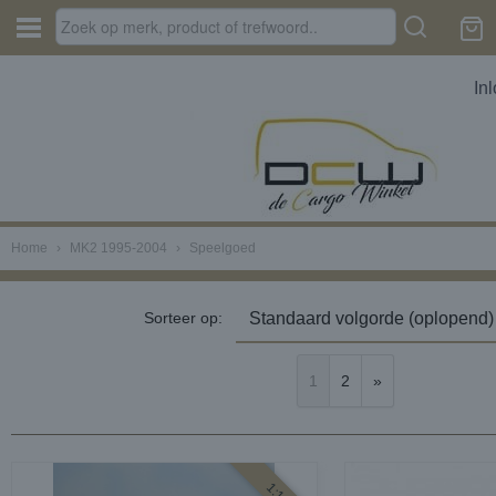
In
Home
›
MK2 1995-2004
›
Speelgoed
Sorteer op:
1
2
»