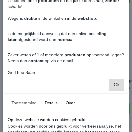
Zo komen onze
producten
op het juiste adres aan,
zonder
schade!
Wegens
drukte
in de winkel en in de
webshop
,
1:43
is de mogelijkheid aanwezig dat een online bestelling
later
afgestuurd word dan
normaal
.
Zeker weten of
1
of meerdere
producten
op voorraad liggen?
Neem dan
contact
op via de email.
Gr. Theo Baan
Solido Volkswagen Caddy MK1 1:43 -
Official Volkswage
Ok
Nardo Grey
Caddy MK2 Derby 
€ 29,99
€ 89,99
Toestemming
Details
Over
In winkelwagen
In winkelwagen
Op deze website worden cookies gebruikt
Cookies worden door ons gebruikt voor verkeersanalyse, het