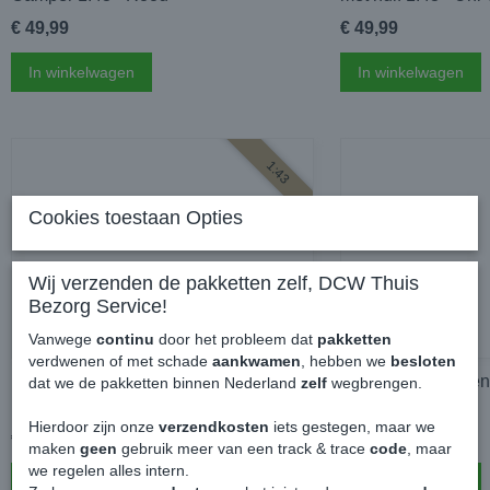
€ 49,99
€ 49,99
In winkelwagen
In winkelwagen
1:43
Cookies toestaan Opties
Wij verzenden de pakketten zelf, DCW Thuis
Bezorg Service!
Vanwege
continu
door het probleem dat
pakketten
verdwenen of met schade
aankwamen
, hebben we
besloten
Deagostini Volkswagen Caddy MK1
Solido Volkswagen
dat we de pakketten binnen Nederland
zelf
wegbrengen.
Rabbit Pickup 1:43 - Uni Geel
Miami Blue BBS
Hierdoor zijn onze
verzendkosten
iets gestegen, maar we
€ 49,99
€ 29,99
maken
geen
gebruik meer van een track & trace
code
, maar
we regelen alles intern.
In winkelwagen
In winkelwagen