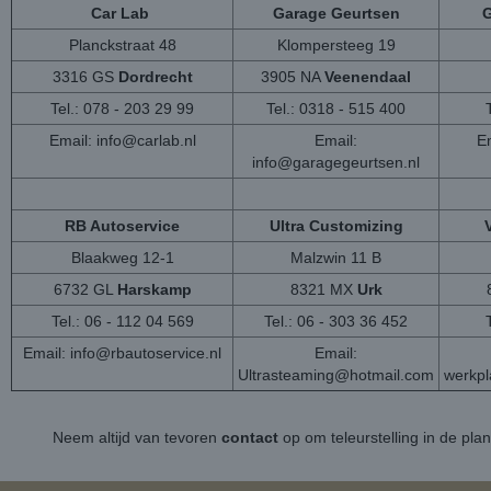
Car Lab
Garage Geurtsen
G
Planckstraat 48
Klompersteeg 19
3316 GS
Dordrecht
3905 NA
Veenendaal
Tel.: 078 - 203 29 99
Tel.: 0318 - 515 400
Email:
info@carlab.nl
Email:
Em
info@garagegeurtsen.nl
RB Autoservice
Ultra Customizing
Blaakweg 12-1
Malzwin 11 B
6732 GL
Harskamp
8321 MX
Urk
Tel.: 06 - 112 04 569
Tel.: 06 - 303 36 452
Email:
info@rbautoservice.nl
Email:
Ultrasteaming@hotmail.com
werkp
Neem altijd van tevoren
contact
op om teleurstelling in de pla