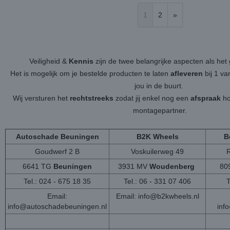
1
2
»
Veiligheid &
Kennis
zijn de twee belangrijke aspecten als h
Het is mogelijk om je bestelde producten te laten
afleveren
bij 1 v
jou in de buurt.
Wij versturen het
rechtstreeks
zodat jij enkel nog een
afspraak
ho
montagepartner.
Autoschade Beuningen
B2K Wheels
B
Goudwerf 2 B
Voskuilerweg 49
6641 TG
Beuningen
3931 MV
Woudenberg
80
Tel.: 024 - 675 18 35
Tel.: 06 - 331 07 406
T
Email:
Email:
info@b2kwheels.nl
info@autoschadebeuningen.nl
inf