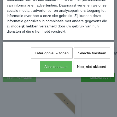
aanbieden van sociale media-functies en het personaliseren
1:43
van informatie en advertenties. Daarnaast verlenen we onze
sociale media-, advertentie- en analysepartners toegang tot
informatie over hoe u onze site gebruikt. Zij kunnen deze
informatie gebruiken in combinatie met andere gegevens die
zij mogelijk hebben verzameld door uw gebruik van hun
diensten of die u hen hebt verstrekt.
Minichamps Volkswagen Caddy MK3
Minichamps Volk
Later opnieuw tonen
Selectie toestaan
1:43 - Uni Oranje
1:43 - Uni Groen
€ 47,50
€ 69,99
Alles toestaan
Nee, niet akkoord
In winkelwagen
In winkelwagen
1:43