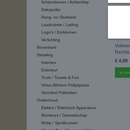
Achterdeuren / Achterklep
Dakspoiler
Hang- en Sluitwerk
Laadruimte / Lading
Logo's / Emblemen
Verlichting
Volksw
Bovenkant
Rechts
Detailing
€ 4,99
Interieur
Exterieur
In wi
Tools / Towels & Fun
Virtus Allchem Polijstpasta
Voordeel Pakketten
Onderhoud
Elektra / Elektrisch Apparatuur
Monteurs / Gereedschap
Motip / Spuitbussen