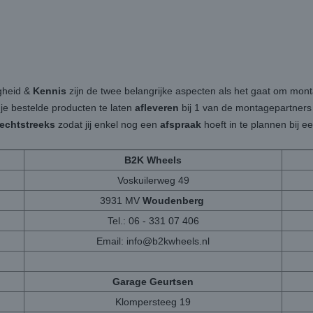
igheid &
Kennis
zijn de twee belangrijke aspecten als het gaat om mon
 je bestelde producten te laten
afleveren
bij 1 van de montagepartners b
rechtstreeks
zodat jij enkel nog een
afspraak
hoeft in te plannen bij 
B2K Wheels
Voskuilerweg 49
3931 MV
Woudenberg
Tel.: 06 - 331 07 406
Email:
info@b2kwheels.nl
Garage Geurtsen
Klompersteeg 19