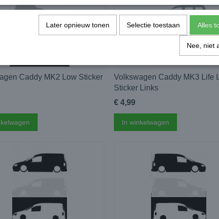
Later opnieuw tonen
Selectie toestaan
Alles 
Nee, niet 
agen Caddy MK2 Low Sticker
Volkswagen Caddy MK3 Life 
Sticker Links
€ 4,99
nkelwagen
In winkelwagen