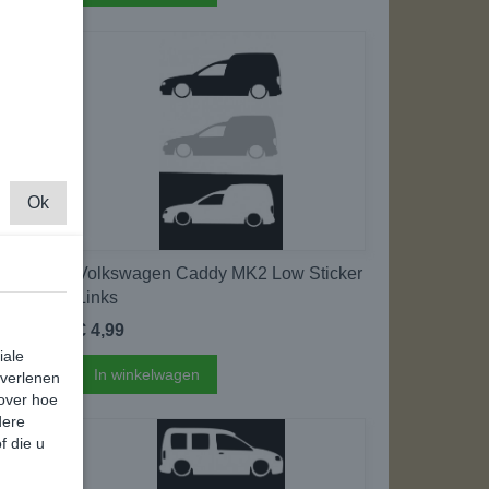
Ok
ticker
Volkswagen Caddy MK2 Low Sticker
Links
€ 4,99
iale
In winkelwagen
 verlenen
 over hoe
dere
f die u