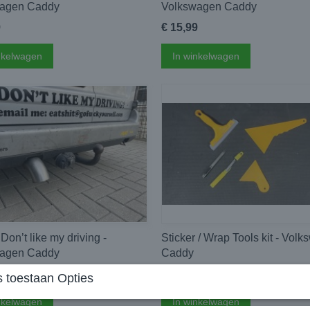
agen Caddy
Volkswagen Caddy
9
€ 15,99
nkelwagen
In winkelwagen
 Don’t like my driving -
Sticker / Wrap Tools kit - Vol
agen Caddy
Caddy
€ 14,95
 toestaan Opties
nkelwagen
In winkelwagen