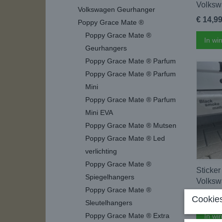
Volksw
Volkswagen Geurhanger
€ 14,9
Poppy Grace Mate ®
Poppy Grace Mate ®
In wi
Geurhangers
Poppy Grace Mate ® Parfum
Poppy Grace Mate ® Parfum
Mini
Poppy Grace Mate ® Parfum
Mini EVA
Poppy Grace Mate ® Mutsen
Poppy Grace Mate ® Led
verlichting
Poppy Grace Mate ®
Sticker
Spiegelhangers
Volksw
Poppy Grace Mate ®
€ 7,50
Cookies
Sleutelhangers
Poppy Grace Mate ® Extra
In wi