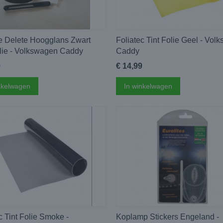
 Delete Hoogglans Zwart
Foliatec Tint Folie Geel - Vol
lie - Volkswagen Caddy
Caddy
9
€ 14,99
nkelwagen
In winkelwagen
c Tint Folie Smoke -
Koplamp Stickers Engeland -