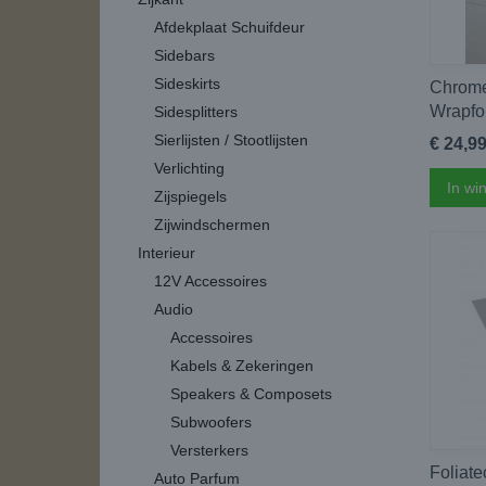
Afdekplaat Schuifdeur
Sidebars
Sideskirts
Chrome
Wrapfo
Sidesplitters
Sierlijsten / Stootlijsten
€ 24,9
Verlichting
In wi
Zijspiegels
Zijwindschermen
Interieur
12V Accessoires
Audio
Accessoires
Kabels & Zekeringen
Speakers & Composets
Subwoofers
Versterkers
Foliate
Auto Parfum