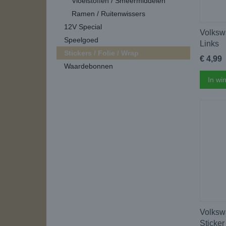
Vloeistoffen / Smeermiddelen
Ramen / Ruitenwissers
12V Special
Volksw
Speelgoed
Links
Stickers / Folie / Wrap
€ 4,99
Waardebonnen
In wi
Volksw
Sticker