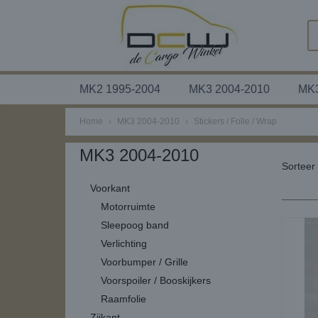
MK2 1995-2004
MK3 2004-2010
MK3
Home
›
MK3 2004-2010
›
Stickers / Folie / Wrap
MK3 2004-2010
Sortee
Voorkant
Motorruimte
Sleepoog band
Verlichting
Voorbumper / Grille
Voorspoiler / Booskijkers
Raamfolie
Zijkant