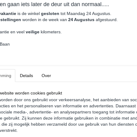
en gaan iets later de deur uit dan normaal.....
vakantie
is de winkel
gesloten
tot Maandag 24 Augustus.
stellingen
worden in de week van
24 Augustus
afgestuurd.
antie en veel
veilige
kilometers.
 Baan
mming
Details
Over
agen Caddy MK1 Low Sticker
Volkswagen Caddy MK1 Low S
Rechts
€ 4,99
ebsite worden cookies gebruikt
orden door ons gebruikt voor verkeersanalyse, het aanbieden van soc
nkelwagen
In winkelwagen
cties en het personaliseren van informatie en advertenties. Daarnaast
ociale media-, advertentie- en analysepartners toegang tot informatie
te gebruikt. Zij kunnen deze informatie gebruiken in combinatie met an
die zij mogelijk hebben verzameld door uw gebruik van hun diensten o
verstrekt.