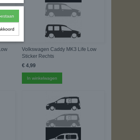
toestaan
akkoord
Low
Volkswagen Caddy MK3 Life Low
Sticker Rechts
€ 4,99
In winkelwagen