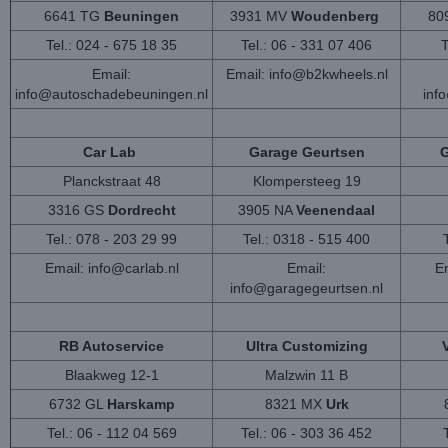
6641 TG
Beuningen
3931 MV
Woudenberg
80
Tel.: 024 - 675 18 35
Tel.: 06 - 331 07 406
T
Email:
Email:
info@b2kwheels.nl
info@autoschadebeuningen.nl
inf
Car Lab
Garage Geurtsen
G
Planckstraat 48
Klompersteeg 19
3316 GS
Dordrecht
3905 NA
Veenendaal
Tel.: 078 - 203 29 99
Tel.: 0318 - 515 400
Email:
info@carlab.nl
Email:
Em
info@garagegeurtsen.nl
RB Autoservice
Ultra Customizing
Blaakweg 12-1
Malzwin 11 B
6732 GL
Harskamp
8321 MX
Urk
Tel.: 06 - 112 04 569
Tel.: 06 - 303 36 452