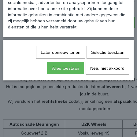
Waardebon €200,-
Waardebon €500,-
sociale media-, advertentie- en analysepartners toegang tot
informatie over hoe u onze site gebruikt. Zij kunnen deze
€ 200,00
€ 500,00
informatie gebruiken in combinatie met andere gegevens die
zij mogelijk hebben verzameld door uw gebruik van hun
In winkelwagen
In winkelwagen
diensten of die u hen hebt verstrekt.
Later opnieuw tonen
Selectie toestaan
Alles toestaan
Nee, niet akkoord
Veiligheid &
Kennis
zijn de twee belangrijke aspecten als h
Het is mogelijk om je bestelde producten te laten
afleveren
bij 1 v
jou in de buurt.
Wij versturen het
rechtstreeks
zodat jij enkel nog een
afspraak
ho
montagepartner.
Autoschade Beuningen
B2K Wheels
B
Goudwerf 2 B
Voskuilerweg 49