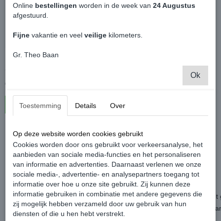
Online
bestellingen
worden in de week van
24 Augustus
afgestuurd.
Fijne
vakantie en veel
veilige
kilometers.
Gr. Theo Baan
Set Mistlamp Grille Zwart Voorbumper
- Volkswagen Caddy MK3
Ok
€ 29,99
In winkelwagen
Toestemming
Details
Over
Op deze website worden cookies gebruikt
Cookies worden door ons gebruikt voor verkeersanalyse, het
aanbieden van sociale media-functies en het personaliseren
van informatie en advertenties. Daarnaast verlenen we onze
sociale media-, advertentie- en analysepartners toegang tot
informatie over hoe u onze site gebruikt. Zij kunnen deze
informatie gebruiken in combinatie met andere gegevens die
Veiligheid &
Kennis
zijn de twee belangrijke aspecten als h
zij mogelijk hebben verzameld door uw gebruik van hun
Het is mogelijk om je bestelde producten te laten
afleveren
bij 1 v
diensten of die u hen hebt verstrekt.
jou in de buurt.