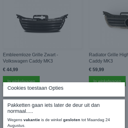
Embleemloze Grille Zwart -
Radiator Grille Hi
Volkswagen Caddy MK3
Caddy MK3
€ 44,99
€ 59,99
In winkelwagen
In winkelwagen
Cookies toestaan Opties
Pakketten gaan iets later de deur uit dan
normaal.....
Wegens
vakantie
is de winkel
gesloten
tot Maandag 24
Augustus.