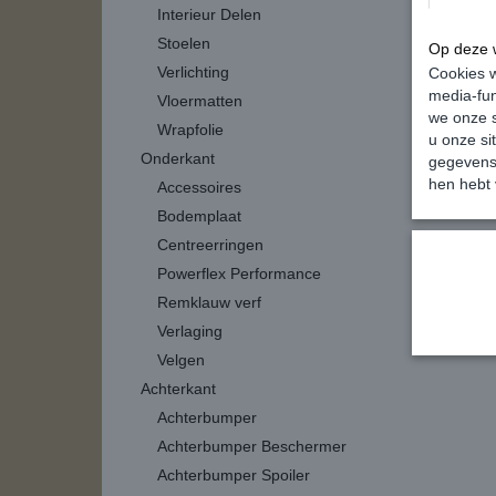
In wi
Interieur Delen
Stoelen
Op deze w
Verlichting
Cookies w
media-fun
Vloermatten
we onze s
Wrapfolie
u onze si
Onderkant
gegevens 
hen hebt 
Accessoires
Bodemplaat
Centreerringen
Powerflex Performance
Remklauw verf
Verlaging
Velgen
Achterkant
Achterbumper
Achterbumper Beschermer
Achterbumper Spoiler