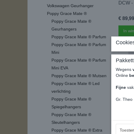
DCW -
Volkswagen Geurhanger
Poppy Grace Mate ®
€ 89,9
Poppy Grace Mate ®
Geurhangers
In wi
Poppy Grace Mate ® Parfum
Cookies
Poppy Grace Mate ® Parfum
Mini
Pakkett
Poppy Grace Mate ® Parfum
Mini EVA
Wegens
Online
be
Poppy Grace Mate ® Mutsen
Poppy Grace Mate ® Led
Fijne
vak
verlichting
Poppy Grace Mate ®
Gr. Theo
Spiegelhangers
Rubber
Poppy Grace Mate ®
Volks
Sleutelhangers
€ 134,
Poppy Grace Mate ® Extra
Toeste