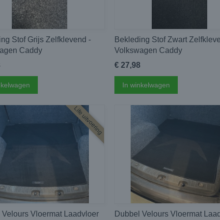
ng Stof Grijs Zelfklevend -
Bekleding Stof Zwart Zelfklev
agen Caddy
Volkswagen Caddy
8
€ 27,98
nkelwagen
In winkelwagen
Life uitvoering
 Velours Vloermat Laadvloer
Dubbel Velours Vloermat Laad