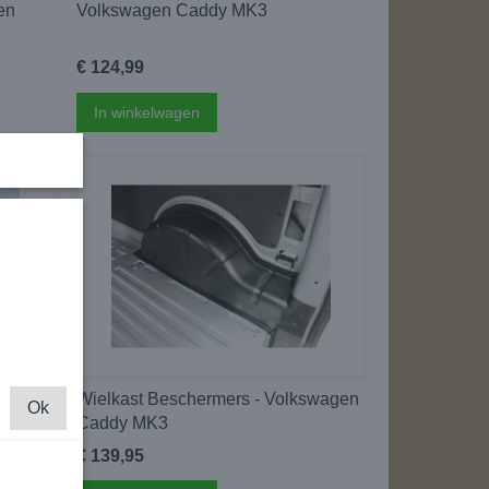
en
Volkswagen Caddy MK3
€ 124,99
In winkelwagen
t -
Wielkast Beschermers - Volkswagen
Ok
Caddy MK3
€ 139,95