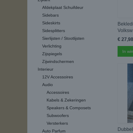
Afdekplaat Schuifdeur
Sidebars
Sideskirts
Bekledi
Volksw
Sidesplitters
Sierlijsten / Stootlijsten
€ 27,9
Verlichting
In wi
Zijspiegels
Zijwindschermen
Interieur
12V Accessoires
Audio
Accessoires
Kabels & Zekeringen
Speakers & Composets
Subwoofers
Versterkers
Dubbel
Auto Parfum