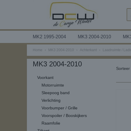
MK2 1995-2004
MK3 2004-2010
MK3
Home
›
MK3 2004-2010
›
Achterkant
›
Laadruimte / Lad
MK3 2004-2010
Sortee
Voorkant
Motorruimte
Sleepoog band
Verlichting
Voorbumper / Grille
Voorspoiler / Booskijkers
Raamfolie
Zijkant