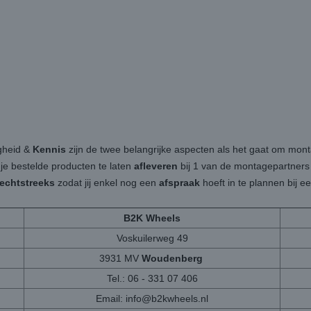
igheid &
Kennis
zijn de twee belangrijke aspecten als het gaat om mon
 je bestelde producten te laten
afleveren
bij 1 van de montagepartners b
rechtstreeks
zodat jij enkel nog een
afspraak
hoeft in te plannen bij 
B2K Wheels
Voskuilerweg 49
3931 MV
Woudenberg
Tel.: 06 - 331 07 406
Email:
info@b2kwheels.nl