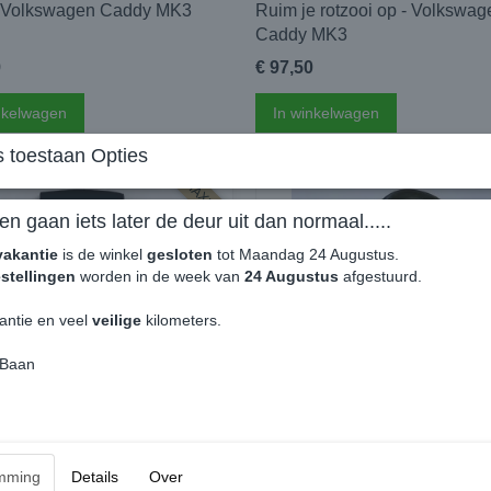
 Volkswagen Caddy MK3
Ruim je rotzooi op - Volkswag
Caddy MK3
9
€ 97,50
nkelwagen
In winkelwagen
 toestaan Opties
MAXI
en gaan iets later de deur uit dan normaal.....
vakantie
is de winkel
gesloten
tot Maandag 24 Augustus.
stellingen
worden in de week van
24 Augustus
afgestuurd.
antie en veel
veilige
kilometers.
 Baan
en Vloermat Laadvloer -
Volkswagen Trekhaakdop Zwar
wagen Caddy MK3 MAXI
Volkswagen Caddy
99
€ 16,99
mming
Details
Over