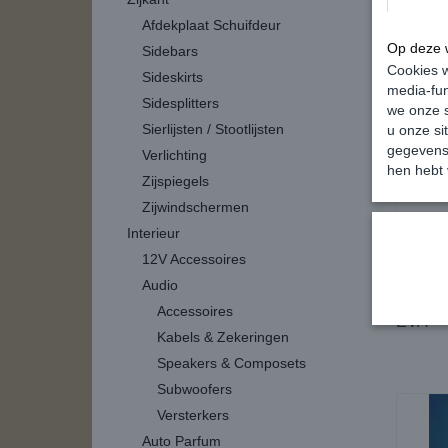
Poppy 
Afdekplaat Schuifdeur
Op deze w
Sidebars
Cookies w
Sideskirts
media-fun
Sidesplitters
we onze s
Sierlijsten / Stootlijsten
u onze si
gegevens 
Verlichting
hen hebt 
Zijspiegels
Zijwindschermen
Interieur
12V Accessoires
Audio
Poppy 
Accessoires
EVA
Kabels & Zekeringen
Speakers & Composets
Subwoofers
Versterkers
Auto Parfum