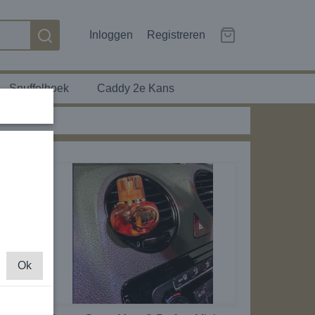
Inloggen
Registreren
Snuffelhoek
Caddy 2e Kans
Ok