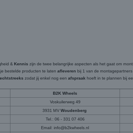
igheid &
Kennis
zijn de twee belangrijke aspecten als het gaat om mon
 je bestelde producten te laten
afleveren
bij 1 van de montagepartners b
rechtstreeks
zodat jij enkel nog een
afspraak
hoeft in te plannen bij 
B2K Wheels
Voskuilerweg 49
3931 MV
Woudenberg
Tel.: 06 - 331 07 406
Email:
info@b2kwheels.nl