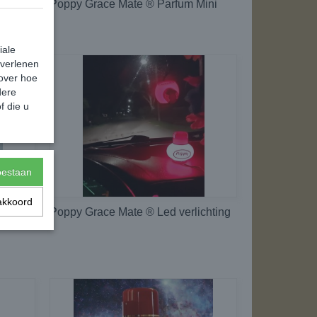
Poppy Grace Mate ® Parfum Mini
iale
 verlenen
 over hoe
dere
f die u
toestaan
akkoord
Poppy Grace Mate ® Led verlichting