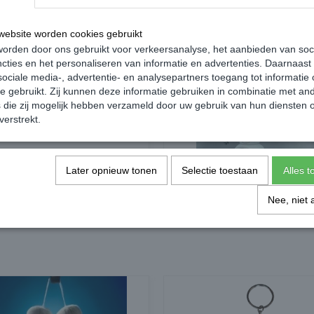
Grace Mate ® Geurhangers
Poppy Grace Mate ® Parfum
ebsite worden cookies gebruikt
orden door ons gebruikt voor verkeersanalyse, het aanbieden van soc
cties en het personaliseren van informatie en advertenties. Daarnaast
ociale media-, advertentie- en analysepartners toegang tot informatie
te gebruikt. Zij kunnen deze informatie gebruiken in combinatie met an
die zij mogelijk hebben verzameld door uw gebruik van hun diensten o
verstrekt.
Later opnieuw tonen
Selectie toestaan
Alles 
Nee, niet 
Grace Mate ® Parfum Mini
Poppy Grace Mate ® Mutsen