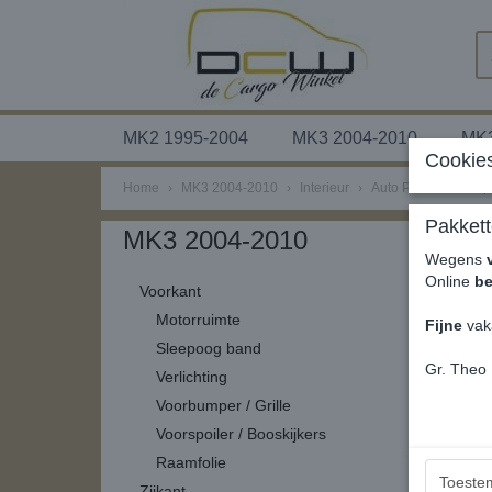
MK2 1995-2004
MK3 2004-2010
MK3
Cookies
Home
›
MK3 2004-2010
›
Interieur
›
Auto Parfum
›
Pop
Pakkett
MK3 2004-2010
Wegens
Online
be
Voorkant
Motorruimte
Fijne
vak
Sleepoog band
Gr. Theo
Verlichting
Voorbumper / Grille
Voorspoiler / Booskijkers
Raamfolie
Toeste
Zijkant