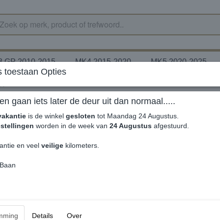
 GP 2010-2015
MK4 2015-2020
MK5 2020-2025
 toestaan Opties
py Grace Mate ®
en gaan iets later de deur uit dan normaal.....
vakantie
is de winkel
gesloten
tot Maandag 24 Augustus.
stellingen
worden in de week van
24 Augustus
afgestuurd.
antie en veel
veilige
kilometers.
 Baan
mming
Details
Over