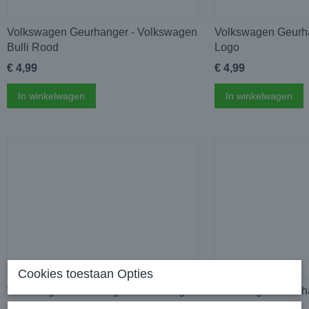
Volkswagen Geurhanger - Volkswagen
Volkswagen Geurh
Bulli Rood
Logo
€ 4,99
€ 4,99
In winkelwagen
In winkelwagen
Cookies toestaan Opties
Volkswagen Geurhanger - Volkswagen
Volkswagen Geurh
Parking Only
Service