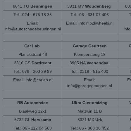
6641 TG
Beuningen
3931 MV
Woudenberg
80
Tel.: 024 - 675 18 35
Tel.: 06 - 331 07 406
T
Email:
Email:
info@b2kwheels.nl
info@autoschadebeuningen.nl
inf
Car Lab
Garage Geurtsen
G
Planckstraat 48
Klompersteeg 19
3316 GS
Dordrecht
3905 NA
Veenendaal
Tel.: 078 - 203 29 99
Tel.: 0318 - 515 400
Email:
info@carlab.nl
Email:
Em
info@garagegeurtsen.nl
RB Autoservice
Ultra Customizing
Blaakweg 12-1
Malzwin 11 B
6732 GL
Harskamp
8321 MX
Urk
Tel.: 06 - 112 04 569
Tel.: 06 - 303 36 452