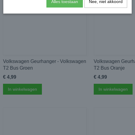
Alles toestaan
Nee, niet akkoord
Volkswagen Geurhanger - Volkswagen
Volkswagen Geurh
T2 Bus Groen
T2 Bus Oranje
€ 4,99
€ 4,99
In winkelwagen
In winkelwagen