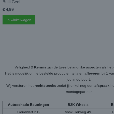
Bulli Geel
€ 4,99
In winkelwagen
Veiligheid &
Kennis
zijn de twee belangrijke aspecten als h
Het is mogelijk om je bestelde producten te laten
afleveren
bij 1 v
jou in de buurt.
Wij versturen het
rechtstreeks
zodat jij enkel nog een
afspraak
ho
montagepartner.
Autoschade Beuningen
B2K Wheels
B
Goudwerf 2 B
Voskuilerweg 49