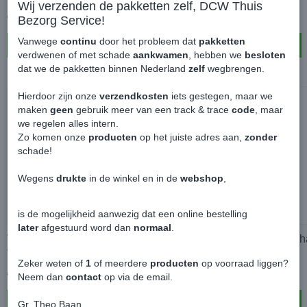
Wij verzenden de pakketten zelf, DCW Thuis
€ 4,99
€ 4,99
Bezorg Service!
Vanwege
continu
door het probleem dat
pakketten
In winkelwagen
In winkelwagen
verdwenen of met schade
aankwamen
, hebben we
besloten
dat we de pakketten binnen Nederland
zelf
wegbrengen.
Hierdoor zijn onze
verzendkosten
iets gestegen, maar we
maken
geen
gebruik meer van een track & trace
code
, maar
we regelen alles intern.
Zo komen onze
producten
op het juiste adres aan,
zonder
schade!
Wegens
drukte
in de winkel en in de
webshop
,
is de mogelijkheid aanwezig dat een online bestelling
later
afgestuurd word dan
normaal
.
Volkswagen Geurhanger - Volkswagen
Volkswagen Geurh
T1 Bus Groen
T1 Bus Oranje
Zeker weten of
1
of meerdere
producten
op voorraad liggen?
€ 4,99
€ 4,99
Neem dan
contact
op via de email.
In winkelwagen
In winkelwagen
Gr. Theo Baan