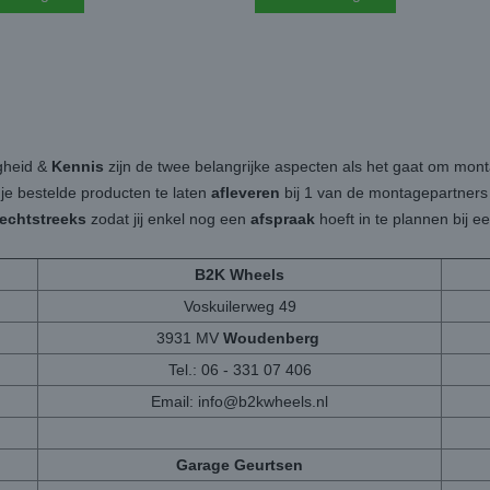
igheid &
Kennis
zijn de twee belangrijke aspecten als het gaat om mon
 je bestelde producten te laten
afleveren
bij 1 van de montagepartners b
rechtstreeks
zodat jij enkel nog een
afspraak
hoeft in te plannen bij 
B2K Wheels
Voskuilerweg 49
3931 MV
Woudenberg
Tel.: 06 - 331 07 406
Email:
info@b2kwheels.nl
Garage Geurtsen