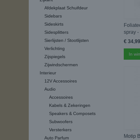
Afdekplaat Schuifdeur
Sidebars
Sideskirts
Foliat
spray -
Sidesplitters
Sierlijsten / Stootlijsten
€ 34,9
Verlichting
In wi
Zijspiegels
Zijwindschermen
Interieur
12V Accessoires
Audio
Accessoires
Kabels & Zekeringen
Speakers & Composets
Subwoofers
Versterkers
Motip B
Auto Parfum