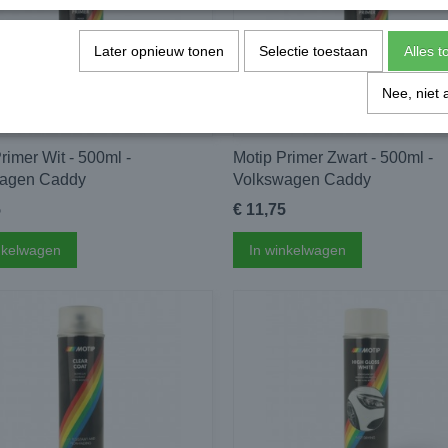
Later opnieuw tonen
Selectie toestaan
Alles 
Nee, niet 
rimer Wit - 500ml -
Motip Primer Zwart - 500ml -
agen Caddy
Volkswagen Caddy
5
€ 11,75
nkelwagen
In winkelwagen