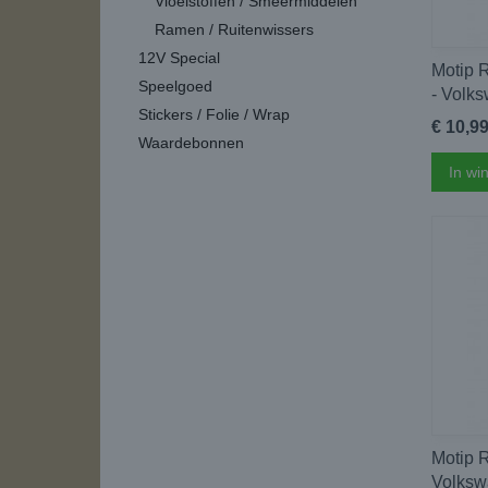
Vloeistoffen / Smeermiddelen
Ramen / Ruitenwissers
12V Special
Motip R
Speelgoed
- Volk
Stickers / Folie / Wrap
€ 10,9
Waardebonnen
In wi
Motip R
Volksw