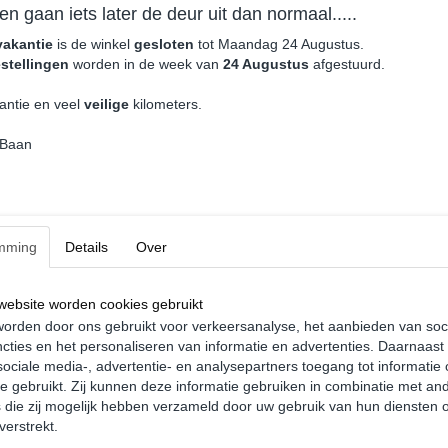
en gaan iets later de deur uit dan normaal.....
vakantie
is de winkel
gesloten
tot Maandag 24 Augustus.
stellingen
worden in de week van
24 Augustus
afgestuurd.
antie en veel
veilige
kilometers.
 Baan
mming
Details
Over
ittebestendige Lak Wit -
Motip Plastic Primer - 400ml -
- Volkswagen Caddy
Volkswagen Caddy
5
€ 20,25
ebsite worden cookies gebruikt
orden door ons gebruikt voor verkeersanalyse, het aanbieden van soc
nkelwagen
In winkelwagen
cties en het personaliseren van informatie en advertenties. Daarnaast
ociale media-, advertentie- en analysepartners toegang tot informatie
te gebruikt. Zij kunnen deze informatie gebruiken in combinatie met an
die zij mogelijk hebben verzameld door uw gebruik van hun diensten o
verstrekt.