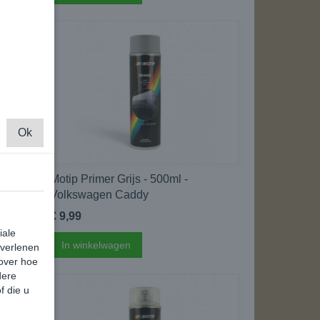
Ok
Motip Primer Grijs - 500ml -
Volkswagen Caddy
€ 9,99
iale
In winkelwagen
 verlenen
 over hoe
dere
f die u