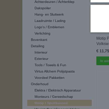
Achterdeuren / Achterklep
Dakspoiler
Hang- en Sluitwerk
Laadruimte / Lading
Logo's / Emblemen
Verlichting
Motip P
Bovenkant
Volksw
Detailing
€ 11,7
Interieur
Exterieur
In wi
Tools / Towels & Fun
Virtus Allchem Polijstpasta
Voordeel Pakketten
Onderhoud
Elektra / Elektrisch Apparatuur
Monteurs / Gereedschap
Motip / Spuitbussen