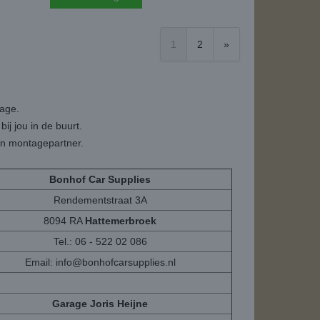
1
2
»
tage.
ij jou in de buurt.
een montagepartner.
Bonhof Car Supplies
Rendementstraat 3A
8094 RA
Hattemerbroek
Tel.: 06 - 522 02 086
Email:
info@bonhofcarsupplies.nl
Garage Joris Heijne