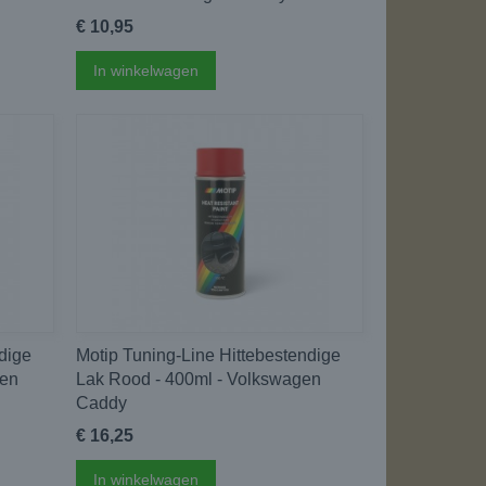
€ 10,95
In winkelwagen
dige
Motip Tuning-Line Hittebestendige
gen
Lak Rood - 400ml - Volkswagen
Caddy
€ 16,25
In winkelwagen