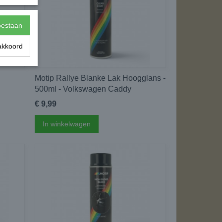
toestaan
akkoord
Motip Rallye Blanke Lak Hoogglans -
500ml - Volkswagen Caddy
€ 9,99
In winkelwagen