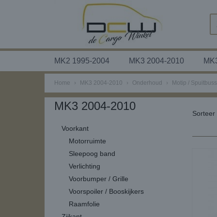
MK2 1995-2004
MK3 2004-2010
MK3
Home
›
MK3 2004-2010
›
Onderhoud
›
Motip / Spuitbus
MK3 2004-2010
Sortee
Voorkant
Motorruimte
Sleepoog band
Verlichting
Voorbumper / Grille
Voorspoiler / Booskijkers
Raamfolie
Zijkant