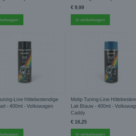
9
€ 9,99
nkelwagen
In winkelwagen
uning-Line Hittebestendige
Motip Tuning-Line Hittebesten
art - 400ml - Volkswagen
Lak Blauw - 400ml - Volkswa
Caddy
5
€ 16,25
nkelwagen
In winkelwagen