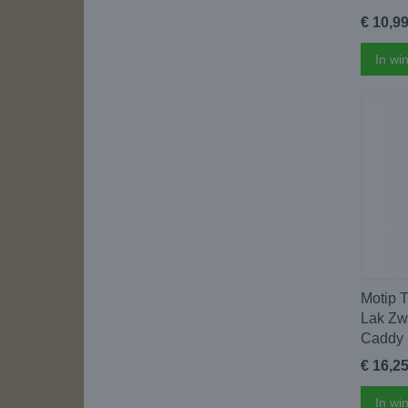
€ 10,9
In wi
Motip T
Lak Zw
Caddy
€ 16,2
In wi