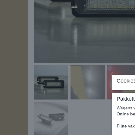
Cookies
Pakkett
Wegens
Online
be
Fijne
vak