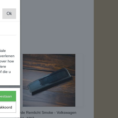
Ok
iale
 verlenen
 over hoe
dere
f die u
toestaan
akkoord
Derde Remlicht Smoke - Volkswagen