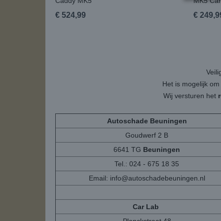
Caddy MK5
MK5 Car
€ 524,99
€ 249,9
Veil
Het is mogelijk om
Wij versturen het
Autoschade Beuningen
Goudwerf 2 B
6641 TG
Beuningen
Tel.: 024 - 675 18 35
Email:
info@autoschadebeuningen.nl
Car Lab