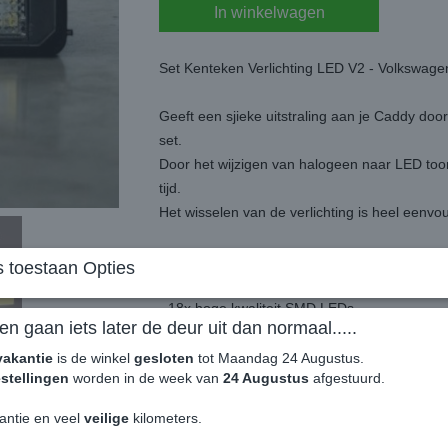
In winkelwagen
Set Kenteken Verlichting LED V2 - Volkswa
Geeft een sjieke uitstraling aan je Caddy doo
set.
Door het wijzigen van halogeen naar LED too
tijd.
Het wisselen van de verlichting is heel eenvo
Geeft geen storing door de Canbus die aan de 
 toestaan Opties
- 18x hoge kwaliteit SMD LEDs
en gaan iets later de deur uit dan normaal.....
- Ingebouwde Canbus weerstand, geen foutm
- Eenvoudig te installeren, plug&play
vakantie
is de winkel
gesloten
tot Maandag 24 Augustus.
stellingen
worden in de week van
24 Augustus
afgestuurd.
- 4x helderder dan de originele verlichting
- Laag energieverbruik
antie en veel
veilige
kilometers.
- Voorzien van E-Keurmerk