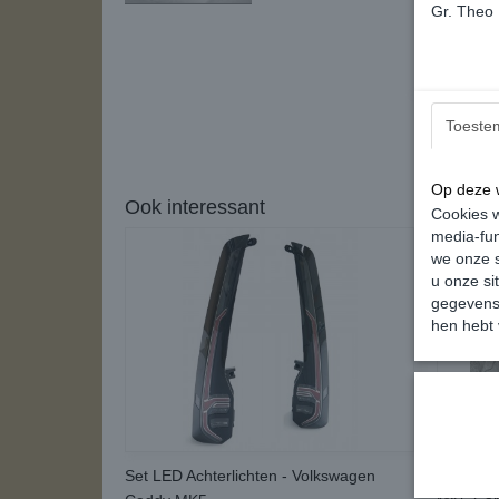
Gr. Theo
Toeste
Op deze w
Ook interessant
Cookies w
media-fun
we onze s
u onze si
gegevens 
hen hebt 
Set LED Achterlichten - Volkswagen
Installat