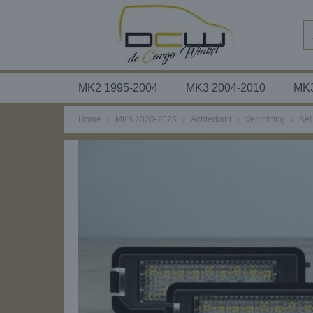
MK2 1995-2004
MK3 2004-2010
MK3
Home
›
MK5 2020-2025
›
Achterkant
›
Verlichting
›
Set