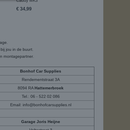
Caddy MK3
€ 34,99
tage.
ij jou in de buurt.
een montagepartner.
Bonhof Car Supplies
Rendementstraat 3A
8094 RA
Hattemerbroek
Tel.: 06 - 522 02 086
Email:
info@bonhofcarsupplies.nl
Garage Joris Heijne