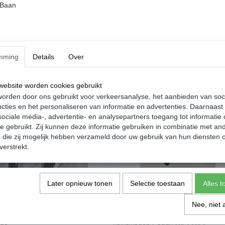
- Perfecte Pasvorm
 Baan
Word geleverd als set van twee.
Demontagetijd: 1 Minuut
mming
Details
Over
ebsite worden cookies gebruikt
orden door ons gebruikt voor verkeersanalyse, het aanbieden van soc
cties en het personaliseren van informatie en advertenties. Daarnaast
ociale media-, advertentie- en analysepartners toegang tot informatie
te gebruikt. Zij kunnen deze informatie gebruiken in combinatie met an
die zij mogelijk hebben verzameld door uw gebruik van hun diensten o
verstrekt.
Later opnieuw tonen
Selectie toestaan
Alles 
Nee, niet 
ie Kit LED Achterlichten - Caddy
Whiper delete achterdeuren -