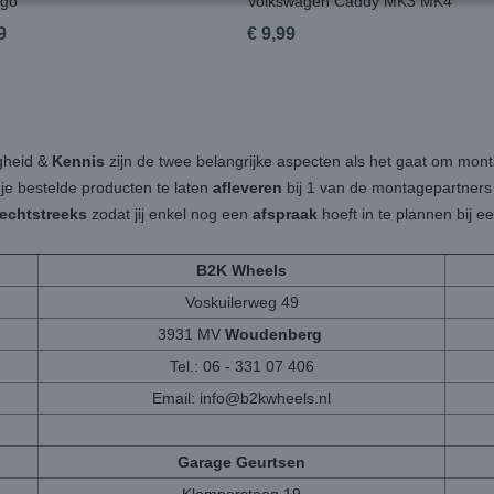
go
Volkswagen Caddy MK3 MK4
9
€ 9,99
igheid &
Kennis
zijn de twee belangrijke aspecten als het gaat om mon
 je bestelde producten te laten
afleveren
bij 1 van de montagepartners b
rechtstreeks
zodat jij enkel nog een
afspraak
hoeft in te plannen bij 
B2K Wheels
Voskuilerweg 49
3931 MV
Woudenberg
Tel.: 06 - 331 07 406
Email:
info@b2kwheels.nl
Garage Geurtsen