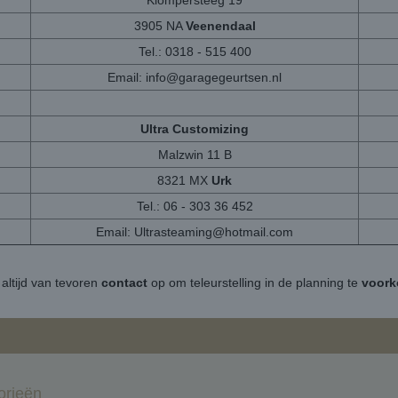
Klompersteeg 19
3905 NA
Veenendaal
Tel.: 0318 - 515 400
Email:
info@garagegeurtsen.nl
Ultra Customizing
Malzwin 11 B
8321 MX
Urk
Tel.: 06 - 303 36 452
Email:
Ultrasteaming@hotmail.com
altijd van tevoren
contact
op om teleurstelling in de planning te
voor
orieën