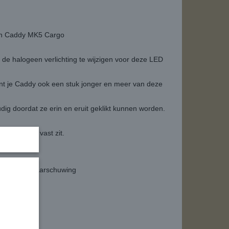
gen Caddy MK5 Cargo
r de halogeen verlichting te wijzigen voor deze LED
nt je Caddy ook een stuk jonger en meer van deze
udig doordat ze erin en eruit geklikt kunnen worden.
verlichting vast zit.
elding of waarschuwing