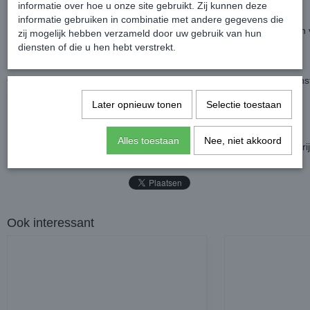
informatie over hoe u onze site gebruikt. Zij kunnen deze
De Caddy zal de LED niet "herkennen" en is inleren nodig.
informatie gebruiken in combinatie met andere gegevens die
LED verlichting heeft namelijk een lagere spanning dan de halogeen v
zij mogelijk hebben verzameld door uw gebruik van hun
De computer zal denken dat de verlichting kapot is.
diensten of die u hen hebt verstrekt.
Om de set compleet plug & play te maken is het raadzaam om de insta
bestellen.
Later opnieuw tonen
Selectie toestaan
Montagetijd is ongeveer 10 minuten van het inleren.
Alles toestaan
Nee, niet akkoord
Set LED Achterlichten - Volkswagen Caddy MK5 - Prijs is per set, bijri
Ook interessant