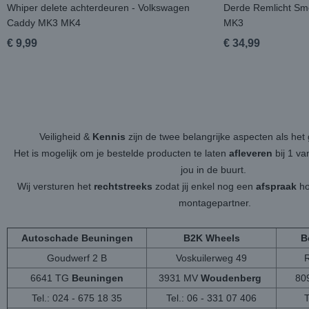
Whiper delete achterdeuren - Volkswagen
Derde Remlicht Sm
Caddy MK3 MK4
MK3
€ 9,99
€ 34,99
Veiligheid &
Kennis
zijn de twee belangrijke aspecten als h
Het is mogelijk om je bestelde producten te laten
afleveren
bij 1 v
jou in de buurt.
Wij versturen het
rechtstreeks
zodat jij enkel nog een
afspraak
ho
montagepartner.
Autoschade Beuningen
B2K Wheels
B
Goudwerf 2 B
Voskuilerweg 49
6641 TG
Beuningen
3931 MV
Woudenberg
80
Tel.: 024 - 675 18 35
Tel.: 06 - 331 07 406
T