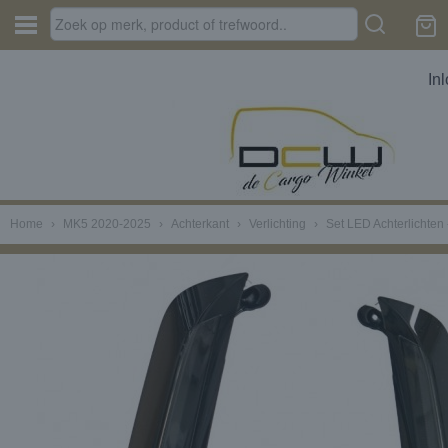
In
Home
›
MK5 2020-2025
›
Achterkant
›
Verlichting
›
Set LED Achterlichte