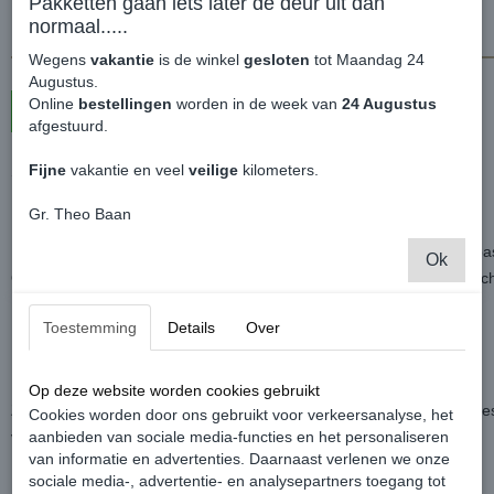
Pakketten gaan iets later de deur uit dan
normaal.....
Wegens
vakantie
is de winkel
gesloten
tot Maandag 24
Augustus.
Online
bestellingen
worden in de week van
24 Augustus
In winkelwagen
afgestuurd.
Fijne
vakantie en veel
veilige
kilometers.
Set LED Achterlichten - Volkswagen Caddy MK5
Gr. Theo Baan
LED achterlichten voor de Volkswagen Caddy MK5 Cargo.
Betreft de versie met LED verlichting en uiteraard Plug & Play qua p
Ok
Ook ideaal wanneer je een Caddy MK5 Cargo hebt met halogeen ach
Toestemming
Details
Over
In de LED verlichting zijn SBBR lampen toegepast.
Montage/Demontage tijd is ongeveer een uur.
Op deze website worden cookies gebruikt
Zorg ervoor dat alles weer op de juiste manier is vastgezet en aange
Cookies worden door ons gebruikt voor verkeersanalyse, het
voorkomen.
aanbieden van sociale media-functies en het personaliseren
van informatie en advertenties. Daarnaast verlenen we onze
sociale media-, advertentie- en analysepartners toegang tot
Montage bij een Caddy die fabrieksaf halogeen heeft;