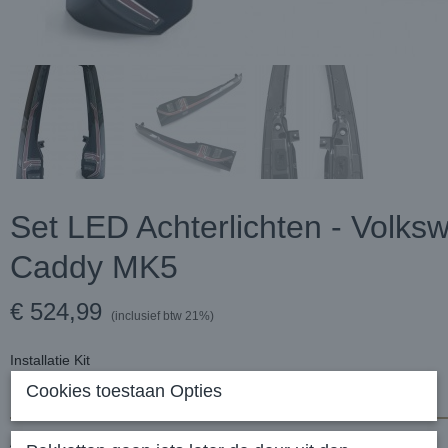
Set LED Achterlichten - Volks
Caddy MK5
€ 524,99
(inclusief btw 21%)
Installatie Kit
Cookies toestaan Opties
Aantal