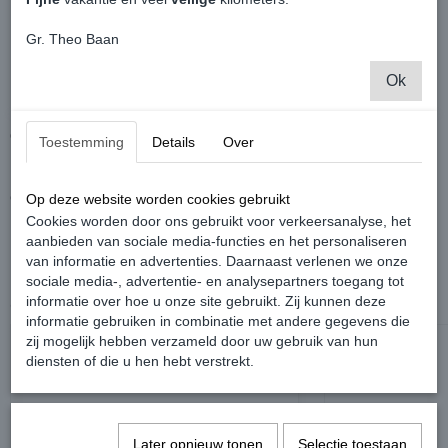
Niet teveel aanwezig en geurt een paar weken.
Gr. Theo Baan
Makkelijk te bevestigen door het elastiek aan de geurkaart.
Ok
Dubbelzijdig geprint.
Origineel VW Patent product.
Toestemming
Details
Over
Geur: Appel
Op deze website worden cookies gebruikt
Cookies worden door ons gebruikt voor verkeersanalyse, het
aanbieden van sociale media-functies en het personaliseren
van informatie en advertenties. Daarnaast verlenen we onze
sociale media-, advertentie- en analysepartners toegang tot
informatie over hoe u onze site gebruikt. Zij kunnen deze
Ook interessant
informatie gebruiken in combinatie met andere gegevens die
zij mogelijk hebben verzameld door uw gebruik van hun
diensten of die u hen hebt verstrekt.
Later opnieuw tonen
Selectie toestaan