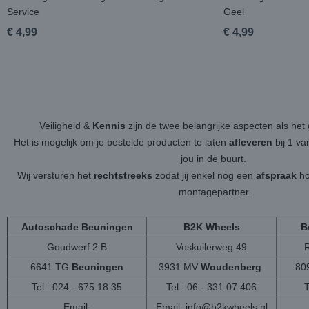
Service
Geel
€ 4,99
€ 4,99
Veiligheid &
Kennis
zijn de twee belangrijke aspecten als h
Het is mogelijk om je bestelde producten te laten
afleveren
bij 1 v
jou in de buurt.
Wij versturen het
rechtstreeks
zodat jij enkel nog een
afspraak
ho
montagepartner.
Autoschade Beuningen
B2K Wheels
B
Goudwerf 2 B
Voskuilerweg 49
6641 TG
Beuningen
3931 MV
Woudenberg
80
Tel.: 024 - 675 18 35
Tel.: 06 - 331 07 406
T
Email:
Email:
info@b2kwheels.nl