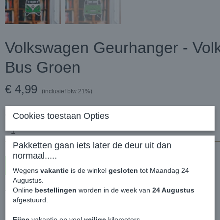
Volkswagen Geurhanger - Vol
Bus Groen
€ 4,99
(inclusief btw 21%)
Aantal
Cookies toestaan Opties
Pakketten gaan iets later de deur uit dan
normaal.....
In winkelwagen
Wegens
vakantie
is de winkel
gesloten
tot Maandag 24
Augustus.
Online
bestellingen
worden in de week van
24 Augustus
Volkswagen Geurhanger - Volkswagen T1 Bus Groen
afgestuurd.
Heerlijk om even een frisse lucht in je bedrijfswagen te hebben.
Fijne
vakantie en veel
veilige
kilometers.