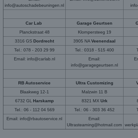
info@autoschadebeuningen.nl
inf
Car Lab
Garage Geurtsen
G
Planckstraat 48
Klompersteeg 19
3316 GS
Dordrecht
3905 NA
Veenendaal
Tel.: 078 - 203 29 99
Tel.: 0318 - 515 400
Email:
info@carlab.nl
Email:
Em
info@garagegeurtsen.nl
RB Autoservice
Ultra Customizing
Blaakweg 12-1
Malzwin 11 B
6732 GL
Harskamp
8321 MX
Urk
Tel.: 06 - 112 04 569
Tel.: 06 - 303 36 452
Email:
info@rbautoservice.nl
Email:
Ultrasteaming@hotmail.com
werkp