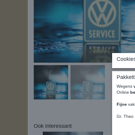
Cookies
Pakkett
Wegens
Online
be
Fijne
vak
Gr. Theo
Ook interessant