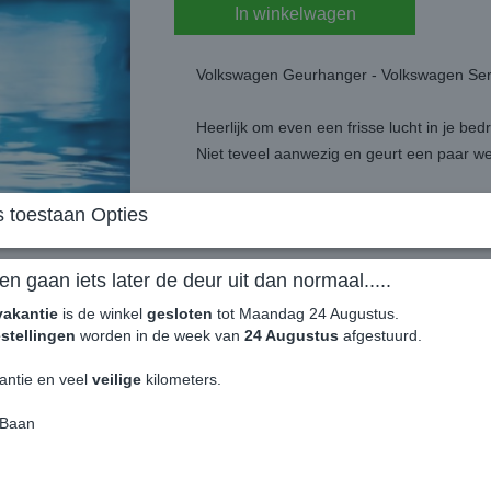
In winkelwagen
Volkswagen Geurhanger - Volkswagen Ser
Heerlijk om even een frisse lucht in je be
Niet teveel aanwezig en geurt een paar w
Makkelijk te bevestigen door het elastiek 
 toestaan Opties
Dubbelzijdig geprint.
en gaan iets later de deur uit dan normaal.....
Origineel VW Patent product.
vakantie
is de winkel
gesloten
tot Maandag 24 Augustus.
stellingen
worden in de week van
24 Augustus
afgestuurd.
Geur: New Car
antie en veel
veilige
kilometers.
 Baan