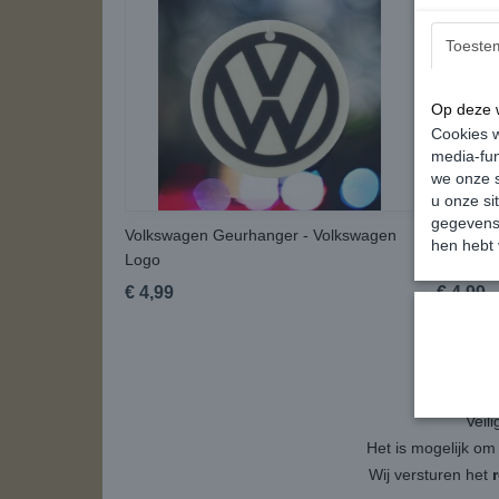
Toeste
Op deze w
Cookies w
media-fun
we onze s
u onze si
gegevens 
Volkswagen Geurhanger - Volkswagen
Volkswa
hen hebt 
Logo
Parking 
€ 4,99
€ 4,99
Veil
Het is mogelijk om
Wij versturen het