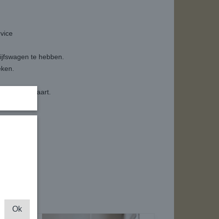
vice
drijfswagen te hebben.
eken.
aan de geurkaart.
Ok