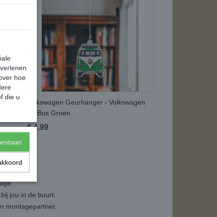
iale
 verlenen
 over hoe
dere
f die u
gen
Volkswagen Geurhanger - Volkswagen
T1 Bus Groen
€ 4,99
toestaan
akkoord
tage.
ij jou in de buurt.
een montagepartner.