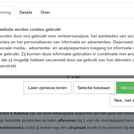
mming
Details
Over
ebsite worden cookies gebruikt
orden door ons gebruikt voor verkeersanalyse, het aanbieden van soc
cties en het personaliseren van informatie en advertenties. Daarnaast
ociale media-, advertentie- en analysepartners toegang tot informatie
te gebruikt. Zij kunnen deze informatie gebruiken in combinatie met an
die zij mogelijk hebben verzameld door uw gebruik van hun diensten o
gen Geurhanger - Volkswagen
Volkswagen Geurhanger - Volkswa
verstrekt.
Only
Bulli Geel
€ 4,99
Later opnieuw tonen
Selectie toestaan
Alles 
Nee, niet 
igheid &
Kennis
zijn de twee belangrijke aspecten als het gaat om mon
 je bestelde producten te laten
afleveren
bij 1 van de montagepartners b
rechtstreeks
zodat jij enkel nog een
afspraak
hoeft in te plannen bij 