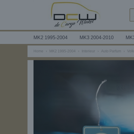
MK2 1995-2004
MK3 2004-2010
MK3
Home
›
MK2 1995-2004
›
Interieur
›
Auto Parfum
›
Vol