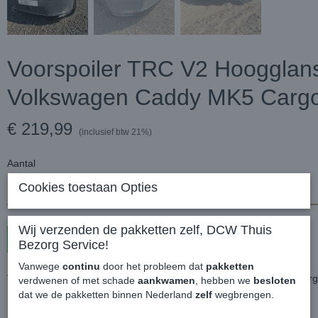
Voorspoiler TRC V2 Hoogglans
Volkswagen Caddy MK5 Carg
€ 219,99
(inclusief btw 21%)
Aantal
Cookies toestaan Opties
Wij verzenden de pakketten zelf, DCW Thuis
In winkelwagen
Bezorg Service!
Vanwege
continu
door het probleem dat
pakketten
Voorspoiler TRC V2 Hoogglans Zwart - Volkswagen Caddy MK5 Car
verdwenen of met schade
aankwamen
, hebben we
besloten
dat we de pakketten binnen Nederland
zelf
wegbrengen.
Deze schitterende voorspoiler is uniek in z'n soort!