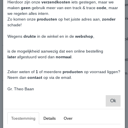
Hierdoor zijn onze
verzendkosten
iets gestegen, maar we
Het midden gedeelte loop omhoog voor een betere doorstroming van 
maken
geen
gebruik meer van een track & trace
code
, maar
we regelen alles intern.
Perfecte pasvorm, standaard in hoogglans zwart en uiteraard gefabric
Zo komen onze
producten
op het juiste adres aan,
zonder
schade!
dat betekent hoogwaardige kwaliteit.
Wegens
drukte
in de winkel en in de
webshop
,
Uiteraard geweldig om te zien, maar ook opnieuw weer een frontspoil
voor de juiste aërodynamica bij een Caddy.
is de mogelijkheid aanwezig dat een online bestelling
later
afgestuurd word dan
normaal
.
Word net zoals iedere andere voorspoiler aan de voorbumper bevest
moertjes.
Zeker weten of
1
of meerdere
producten
op voorraad liggen?
Voor de netste en makkelijkste manier qua montage is het advies o
Neem dan
contact
op via de email.
demonteren.
Gr. Theo Baan
Levering per stuk
Ok
Toestemming
Details
Over
Ook interessant