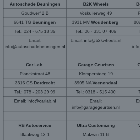
Autoschade Beuningen
B2K Wheels
B
Goudwerf 2 B
Voskuilerweg 49
6641 TG
Beuningen
3931 MV
Woudenberg
80
Tel.: 024 - 675 18 35
Tel.: 06 - 331 07 406
T
Email:
Email:
info@b2kwheels.nl
info@autoschadebeuningen.nl
inf
Car Lab
Garage Geurtsen
G
Planckstraat 48
Klompersteeg 19
3316 GS
Dordrecht
3905 NA
Veenendaal
Tel.: 078 - 203 29 99
Tel.: 0318 - 515 400
Email:
info@carlab.nl
Email:
Em
info@garagegeurtsen.nl
RB Autoservice
Ultra Customizing
Blaakweg 12-1
Malzwin 11 B