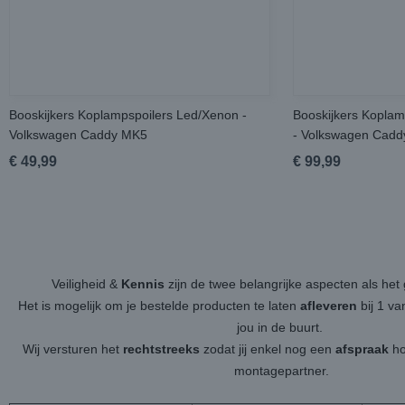
Booskijkers Koplampspoilers Led/Xenon -
Booskijkers Koplam
Volkswagen Caddy MK5
- Volkswagen Cad
€ 49,99
€ 99,99
Veiligheid &
Kennis
zijn de twee belangrijke aspecten als h
Het is mogelijk om je bestelde producten te laten
afleveren
bij 1 v
jou in de buurt.
Wij versturen het
rechtstreeks
zodat jij enkel nog een
afspraak
ho
montagepartner.