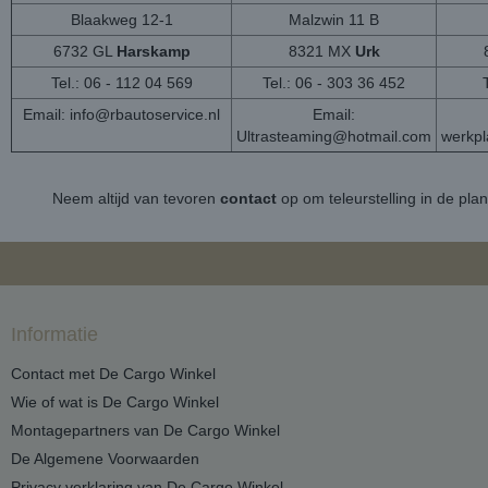
Blaakweg 12-1
Malzwin 11 B
6732 GL
Harskamp
8321 MX
Urk
Tel.: 06 - 112 04 569
Tel.: 06 - 303 36 452
Email:
info@rbautoservice.nl
Email:
Ultrasteaming@hotmail.com
werkp
Neem altijd van tevoren
contact
op om teleurstelling in de pla
Informatie
Contact met De Cargo Winkel
Wie of wat is De Cargo Winkel
Montagepartners van De Cargo Winkel
De Algemene Voorwaarden
Privacy verklaring van De Cargo Winkel