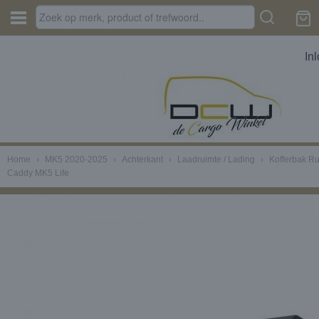
In
Home
›
MK5 2020-2025
›
Achterkant
›
Laadruimte / Lading
›
Kofferbak R
Caddy MK5 Life