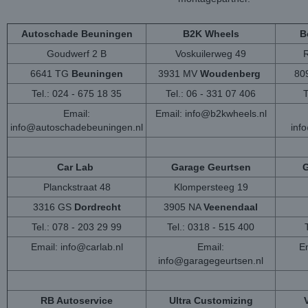
Autoschade Beuningen
B2K Wheels
B
Goudwerf 2 B
Voskuilerweg 49
6641 TG
Beuningen
3931 MV
Woudenberg
80
Tel.: 024 - 675 18 35
Tel.: 06 - 331 07 406
T
Email:
Email:
info@b2kwheels.nl
info@autoschadebeuningen.nl
inf
Car Lab
Garage Geurtsen
G
Planckstraat 48
Klompersteeg 19
3316 GS
Dordrecht
3905 NA
Veenendaal
Tel.: 078 - 203 29 99
Tel.: 0318 - 515 400
Email:
info@carlab.nl
Email:
Em
info@garagegeurtsen.nl
RB Autoservice
Ultra Customizing