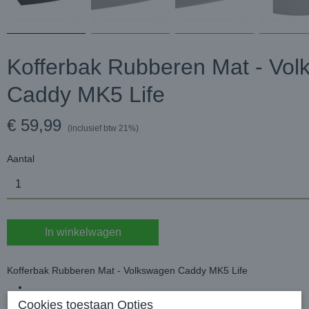
Kofferbak Rubberen Mat - Vo
Caddy MK5 Life
€ 59,99
(inclusief btw 21%)
Aantal
In winkelwagen
Kofferbak Rubberen Mat - Volkswagen Caddy MK5 Life
Cookies toestaan Opties
Passend voor Volkswagen Caddy Cargo V MPV 2020-