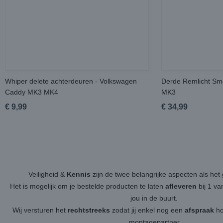
Whiper delete achterdeuren - Volkswagen
Derde Remlicht Sm
Caddy MK3 MK4
MK3
€ 9,99
€ 34,99
Veiligheid &
Kennis
zijn de twee belangrijke aspecten als h
Het is mogelijk om je bestelde producten te laten
afleveren
bij 1 v
jou in de buurt.
Wij versturen het
rechtstreeks
zodat jij enkel nog een
afspraak
ho
montagepartner.