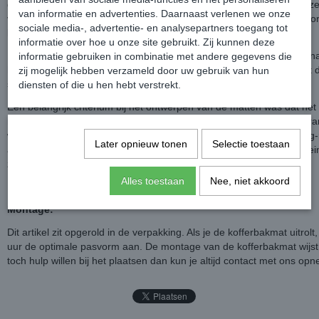
de mat blijven en de mat zelf perfect opgaat in het interieur. Met dez
van informatie en advertenties. Daarnaast verlenen we onze
vloeistoffen opgevangen worden en is dus de perfecte oplossing voor
sociale media-, advertentie- en analysepartners toegang tot
kofferbak vaak gebruikt.
informatie over hoe u onze site gebruikt. Zij kunnen deze
Met name in de winter biedt het ultieme bescherming tegen vuil en na
informatie gebruiken in combinatie met andere gegevens die
hondenbezitters is deze mat ideaal, na een dagje bos of strand blijft
zij mogelijk hebben verzameld door uw gebruik van hun
schoon.
diensten of die u hen hebt verstrekt.
Een belangrijk criterium bij het ontwerpen van de matten was dat het 
moest zijn. Daarom hebben de matten van Gledring geen scherpe ran
weg te poetsen is. Voor een optimaal resultaat raden wij de Gledring-
Later opnieuw tonen
Selectie toestaan
artikelnummer GL 0614, die speciaal ontworpen is voor het droog re
zonder water.
Alles toestaan
Nee, niet akkoord
Montage:
Dit artikel zit opgerold in de verpakking. Als je de kofferbakmat uitro
uur de optimale pasvorm aan. De montage van de kofferbakmat wijst 
toch hulp willen bij het plaatsen dan kun je altijd contact met ons op