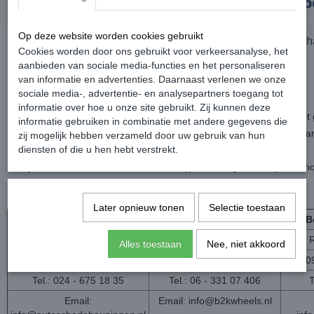
Op deze website worden cookies gebruikt
Poppy Grace Mate ®
Volkswagen Geurh
Cookies worden door ons gebruikt voor verkeersanalyse, het
aanbieden van sociale media-functies en het personaliseren
van informatie en advertenties. Daarnaast verlenen we onze
sociale media-, advertentie- en analysepartners toegang tot
informatie over hoe u onze site gebruikt. Zij kunnen deze
Veiligheid &
Kennis
zijn de twee belangrijke aspecten als h
informatie gebruiken in combinatie met andere gegevens die
Het is mogelijk om je bestelde producten te laten
afleveren
bij 1 v
zij mogelijk hebben verzameld door uw gebruik van hun
diensten of die u hen hebt verstrekt.
jou in de buurt.
Wij versturen het
rechtstreeks
zodat jij enkel nog een
afspraak
ho
montagepartner.
Later opnieuw tonen
Selectie toestaan
Autoschade Beuningen
B2K Wheels
B
Goudwerf 2 B
Voskuilerweg 49
Alles toestaan
Nee, niet akkoord
6641 TG
Beuningen
3931 MV
Woudenberg
80
Tel.: 024 - 675 18 35
Tel.: 06 - 331 07 406
T
Email:
Email:
info@b2kwheels.nl