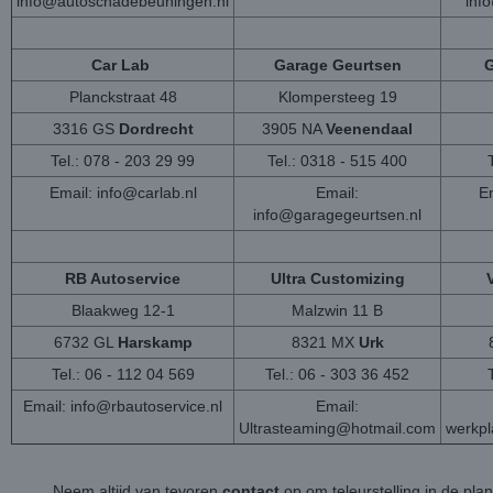
info@autoschadebeuningen.nl
inf
Car Lab
Garage Geurtsen
G
Planckstraat 48
Klompersteeg 19
3316 GS
Dordrecht
3905 NA
Veenendaal
Tel.: 078 - 203 29 99
Tel.: 0318 - 515 400
Email:
info@carlab.nl
Email:
Em
info@garagegeurtsen.nl
RB Autoservice
Ultra Customizing
Blaakweg 12-1
Malzwin 11 B
6732 GL
Harskamp
8321 MX
Urk
Tel.: 06 - 112 04 569
Tel.: 06 - 303 36 452
Email:
info@rbautoservice.nl
Email:
Ultrasteaming@hotmail.com
werkp
Neem altijd van tevoren
contact
op om teleurstelling in de pla