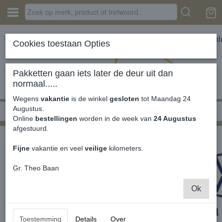
In
Cookies toestaan Opties
Pakketten gaan iets later de deur uit dan
normaal.....
Wegens
vakantie
is de winkel
gesloten
tot Maandag 24
Augustus.
Home
›
MK4 2015-2020
›
Interieur
›
Auto Parfum
Online
bestellingen
worden in de week van
24 Augustus
afgestuurd.
Fijne
vakantie en veel
veilige
kilometers.
Gr. Theo Baan
Ok
Toestemming
Details
Over