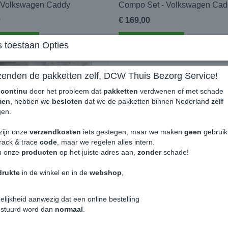
 Volkswagen Caddy
Compo Set - Volkswagen Cad
0
€ 169,00
nkelwagen
In winkelwagen
 toestaan Opties
zenden de pakketten zelf, DCW Thuis Bezorg Service!
e
continu
door het probleem dat
pakketten
verdwenen of met schade
men
, hebben we
besloten
dat we de pakketten binnen Nederland
zelf
en.
zijn onze
verzendkosten
iets gestegen, maar we maken
geen
gebrui
rack & trace
code
, maar we regelen alles intern.
n onze
producten
op het juiste adres aan,
zonder
schade!
drukte
in de winkel en in de
webshop
,
y ME52 13cm 2-weg
rset Coaxiaal - Volkswagen
elijkheid aanwezig dat een online bestelling
estuurd word dan
normaal
.
0