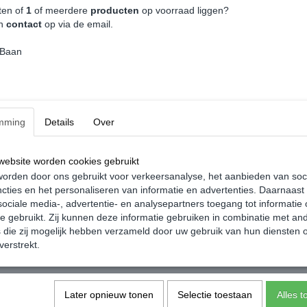
nkelwagen
ten of
1
of meerdere
producten
op voorraad liggen?
an
contact
op via de email.
 Baan
mming
Details
Over
ebsite worden cookies gebruikt
orden door ons gebruikt voor verkeersanalyse, het aanbieden van soc
cties en het personaliseren van informatie en advertenties. Daarnaast
ociale media-, advertentie- en analysepartners toegang tot informatie
te gebruikt. Zij kunnen deze informatie gebruiken in combinatie met an
die zij mogelijk hebben verzameld door uw gebruik van hun diensten o
verstrekt.
Later opnieuw tonen
Selectie toestaan
Alles 