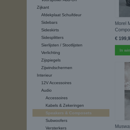
Zijkant
Afdekplaat Schuifdeur
Sidebars
Morel 
Compos
Sideskirts
Sidesplitters
€ 199,
Sierlijsten / Stootlijsten
In wi
Verlichting
Zijspiegels
Zijwindschermen
Interieur
12V Accessoires
Audio
Accessoires
Kabels & Zekeringen
Speakers & Composets
Subwoofers
Musway
Versterkers