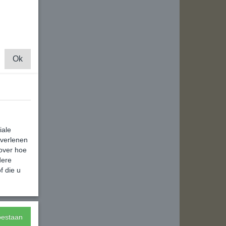
Ok
iale
 verlenen
 over hoe
dere
f die u
toestaan