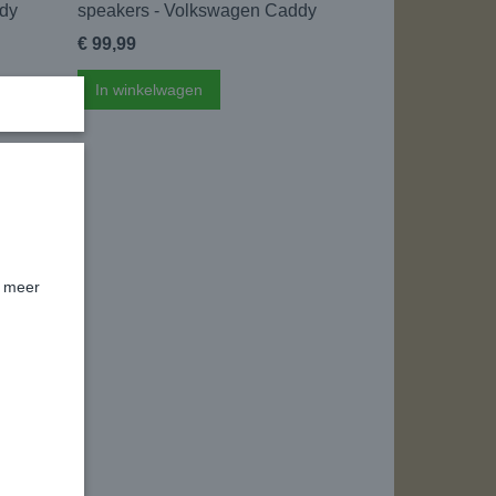
dy
speakers - Volkswagen Caddy
€ 99,99
In winkelwagen
k meer