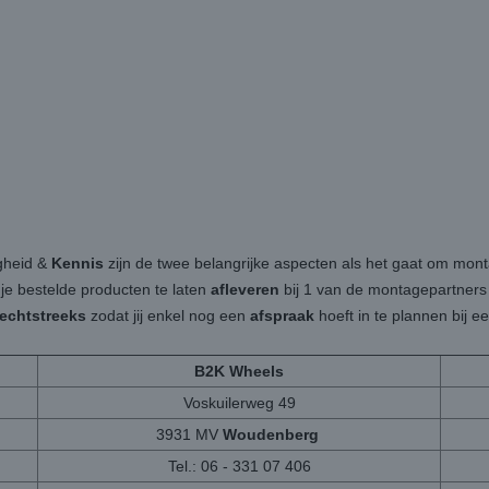
igheid &
Kennis
zijn de twee belangrijke aspecten als het gaat om mon
 je bestelde producten te laten
afleveren
bij 1 van de montagepartners b
rechtstreeks
zodat jij enkel nog een
afspraak
hoeft in te plannen bij 
B2K Wheels
Voskuilerweg 49
3931 MV
Woudenberg
Tel.: 06 - 331 07 406