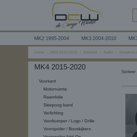
MK2 1995-2004
MK3 2004-2010
MK3
Home
›
MK4 2015-2020
›
Interieur
›
Audio
›
Speakers 
MK4 2015-2020
Sortee
Voorkant
Motorruimte
Raamfolie
Sleepoog band
Verlichting
Voorbumper / Logo / Grille
Voorspoiler / Booskijkers
Voorspoiler Add-On