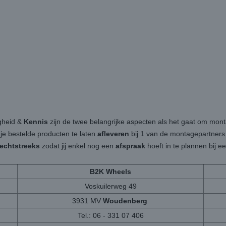
igheid &
Kennis
zijn de twee belangrijke aspecten als het gaat om mon
 je bestelde producten te laten
afleveren
bij 1 van de montagepartners b
rechtstreeks
zodat jij enkel nog een
afspraak
hoeft in te plannen bij 
B2K Wheels
Voskuilerweg 49
3931 MV
Woudenberg
Tel.: 06 - 331 07 406