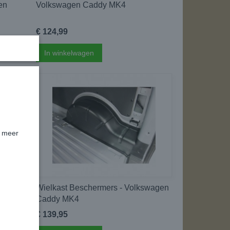
en
Volkswagen Caddy MK4
€ 124,99
In winkelwagen
k meer
t -
Wielkast Beschermers - Volkswagen
Caddy MK4
€ 139,95