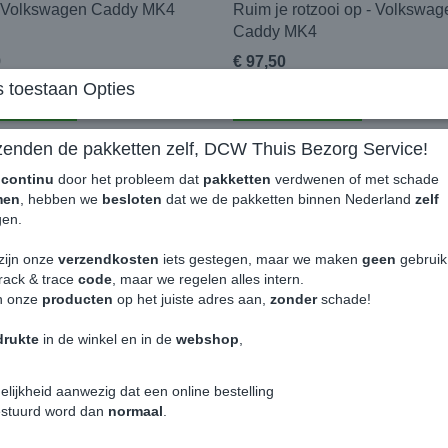
 Volkswagen Caddy MK4
Ruim je rotzooi op - Volkswag
Caddy MK4
9
€ 97,50
 toestaan Opties
nkelwagen
In winkelwagen
zenden de pakketten zelf, DCW Thuis Bezorg Service!
MAXI
e
continu
door het probleem dat
pakketten
verdwenen of met schade
men
, hebben we
besloten
dat we de pakketten binnen Nederland
zelf
en.
zijn onze
verzendkosten
iets gestegen, maar we maken
geen
gebrui
rack & trace
code
, maar we regelen alles intern.
n onze
producten
op het juiste adres aan,
zonder
schade!
drukte
in de winkel en in de
webshop
,
en Vloermat Laadvloer -
Volkswagen Trekhaakdop Zwar
wagen Caddy MK4 MAXI
Volkswagen Caddy
elijkheid aanwezig dat een online bestelling
estuurd word dan
normaal
.
99
€ 16,99