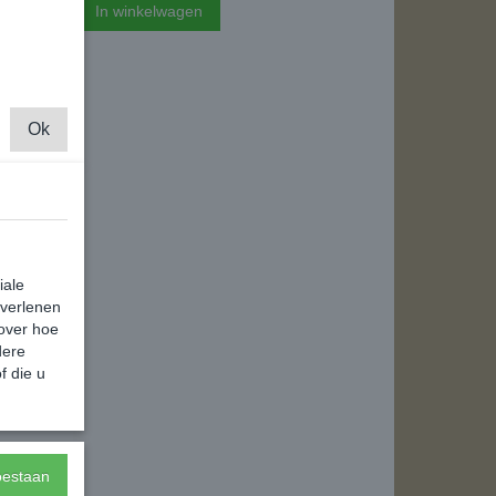
In winkelwagen
Ok
iale
 verlenen
 over hoe
dere
f die u
toestaan