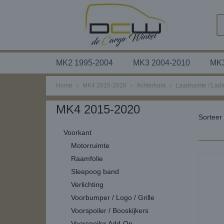
MK2 1995-2004
MK3 2004-2010
MK3
Home
›
MK4 2015-2020
›
Achterkant
›
Laadruimte / Lad
MK4 2015-2020
Sortee
Voorkant
Motorruimte
Raamfolie
Sleepoog band
Verlichting
Voorbumper / Logo / Grille
Voorspoiler / Booskijkers
Voorspoiler Add-On