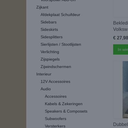
Zijkant
Afdekplaat Schuifdeur
Sidebars
Bekledi
Volksw
Sideskirts
Sidesplitters
€ 27,9
Sierlijsten / Stootlijsten
In wi
Verlichting
Zijspiegels
Zijwindschermen
Interieur
12V Accessoires
Audio
Accessoires
Kabels & Zekeringen
Speakers & Composets
Subwoofers
Dubbel
Versterkers