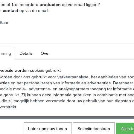
nkelwagen
In winkelwagen
ten of
1
of meerdere
producten
op voorraad liggen?
an
contact
op via de email.
 Baan
mming
Details
Over
ebsite worden cookies gebruikt
orden door ons gebruikt voor verkeersanalyse, het aanbieden van soc
cties en het personaliseren van informatie en advertenties. Daarnaast
ociale media-, advertentie- en analysepartners toegang tot informatie
te gebruikt. Zij kunnen deze informatie gebruiken in combinatie met an
die zij mogelijk hebben verzameld door uw gebruik van hun diensten o
verstrekt.
Later opnieuw tonen
Selectie toestaan
Alles 