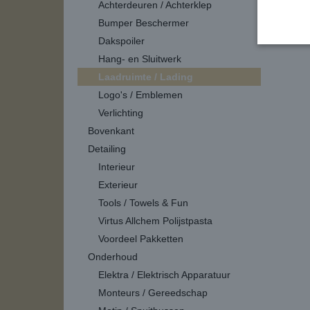
Achterdeuren / Achterklep
Bumper Beschermer
Dakspoiler
Hang- en Sluitwerk
Laadruimte / Lading
Logo's / Emblemen
Verlichting
Bovenkant
Detailing
Interieur
Exterieur
Tools / Towels & Fun
Virtus Allchem Polijstpasta
Voordeel Pakketten
Onderhoud
Elektra / Elektrisch Apparatuur
Monteurs / Gereedschap