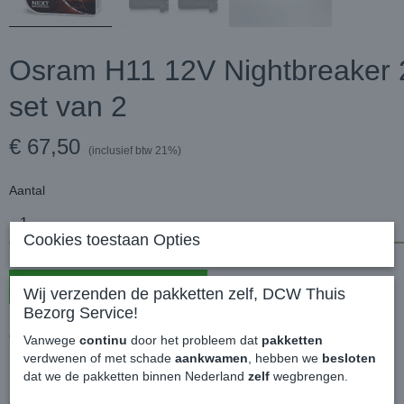
Osram H11 12V Nightbreaker 2
set van 2
€ 67,50
(inclusief btw 21%)
Aantal
Cookies toestaan Opties
In winkelwagen
Wij verzenden de pakketten zelf, DCW Thuis
Bezorg Service!
Osram H11 12V Nightbreaker 200 laser - set van 2
Vanwege
continu
door het probleem dat
pakketten
verdwenen of met schade
aankwamen
, hebben we
besloten
dat we de pakketten binnen Nederland
zelf
wegbrengen.
Kenmerken en voordelen NIGHT BREAKER LASER:
- Tot 150% meer licht op de weg