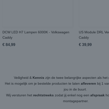
DCW LED H7 Lampen 6000K - Volkswagen
US Module DRL Verl
Caddy
Caddy
€ 84,99
€ 39,99
Veiligheid &
Kennis
zijn de twee belangrijke aspecten als h
Het is mogelijk om je bestelde producten te laten
afleveren
bij 1 v
jou in de buurt.
Wij versturen het
rechtstreeks
zodat jij enkel nog een
afspraak
ho
montagepartner.