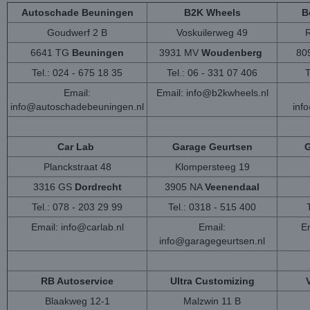
Autoschade Beuningen
B2K Wheels
B
Goudwerf 2 B
Voskuilerweg 49
6641 TG
Beuningen
3931 MV
Woudenberg
80
Tel.: 024 - 675 18 35
Tel.: 06 - 331 07 406
T
Email:
Email:
info@b2kwheels.nl
info@autoschadebeuningen.nl
inf
Car Lab
Garage Geurtsen
G
Planckstraat 48
Klompersteeg 19
3316 GS
Dordrecht
3905 NA
Veenendaal
Tel.: 078 - 203 29 99
Tel.: 0318 - 515 400
Email:
info@carlab.nl
Email:
Em
info@garagegeurtsen.nl
RB Autoservice
Ultra Customizing
Blaakweg 12-1
Malzwin 11 B