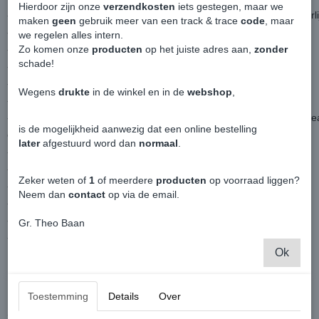
Hierdoor zijn onze
verzendkosten
iets gestegen, maar we
- Tot 150 m langere lichtbundel, waardoor meer reactietijd bij gevaarli
maken
geen
gebruik meer van een track & trace
code
, maar
- Tot 20% witter licht
we regelen alles intern.
- Meer lichtprestaties dankzij innovatieve laserablatie-technologie
Zo komen onze
producten
op het juiste adres aan,
zonder
schade!
- Uniek ontwerp met lasergeëtste productnaam
- ECE goedgekeurd
Wegens
drukte
in de winkel en in de
webshop
,
- Beter en meer zicht
- Meer licht maakt het mogelijk om verder te zien en dus sneller te 
is de mogelijkheid aanwezig dat een online bestelling
obstakels en gevaren zijn daardoor sneller te herkennen
later
afgestuurd word dan
normaal
.
- Hoger rijcomfort
- Comfortabel voor oudere en brildragende bestuurders
Zeker weten of
1
of meerdere
producten
op voorraad liggen?
- Ideaal voor bestuurders die last hebben van nachtblindheid
Neem dan
contact
op via de email.
- Ideaal voor vervuilde en verouderde koplampen
- Premium kwaliteit gemaakt in Duitsland
Gr. Theo Baan
- Set van 2
Ok
Toestemming
Details
Over
Ook interessant