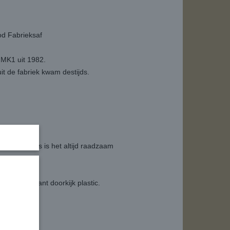
d Fabrieksaf
 MK1 uit 1982.
uit de fabriek kwam destijds.
n.
oorraad status is het altijd raadzaam
t transparant doorkijk plastic.