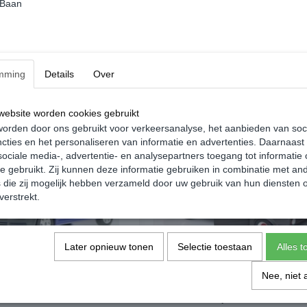
 Baan
mming
Details
Over
ebsite worden cookies gebruikt
orden door ons gebruikt voor verkeersanalyse, het aanbieden van soc
cties en het personaliseren van informatie en advertenties. Daarnaast
ociale media-, advertentie- en analysepartners toegang tot informatie
te gebruikt. Zij kunnen deze informatie gebruiken in combinatie met an
die zij mogelijk hebben verzameld door uw gebruik van hun diensten o
verstrekt.
Later opnieuw tonen
Selectie toestaan
Alles 
Nee, niet 
mps Volkswagen Caddy MK3
Solido Volkswagen Caddy MK1 1:18
ni Blauw
Custom Mat Grijs