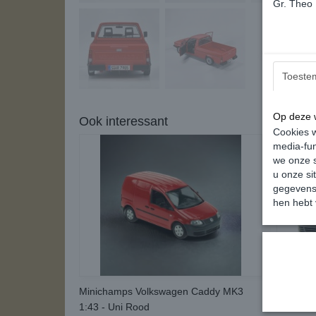
Gr. Theo
Toeste
Op deze w
Ook interessant
Cookies w
media-fun
we onze s
u onze si
gegevens 
hen hebt 
Minichamps Volkswagen Caddy MK3
Minicha
1:43 - Uni Rood
1:43 - U