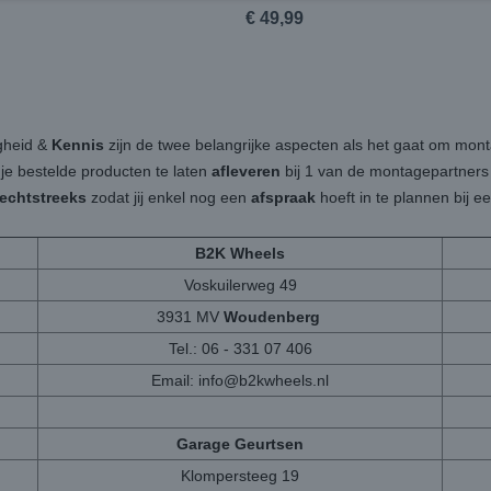
€ 49,99
igheid &
Kennis
zijn de twee belangrijke aspecten als het gaat om mon
 je bestelde producten te laten
afleveren
bij 1 van de montagepartners b
rechtstreeks
zodat jij enkel nog een
afspraak
hoeft in te plannen bij 
B2K Wheels
Voskuilerweg 49
3931 MV
Woudenberg
Tel.: 06 - 331 07 406
Email:
info@b2kwheels.nl
Garage Geurtsen
Klompersteeg 19