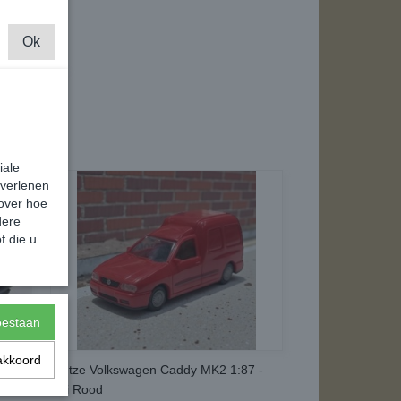
Ok
iale
 verlenen
 over hoe
dere
f die u
toestaan
akkoord
 -
Rietze Volkswagen Caddy MK2 1:87 -
Uni Rood