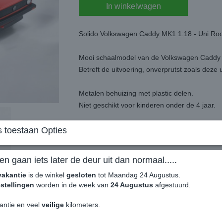
In winkelwagen
Solido Volkswagen Caddy MK1 1:18 - Uni Roo
Mooi schaalmodel van de Volkswagen Caddy
Betreft de uitvoering, onverprutst zoals deze 
Metalen behuizing met plastic delen.
Niet geschikt voor kinderen onder de 4 jaar.
Deuren kunnen open, stuur & wielen bewege
 toestaan Opties
Betreft een special, wil je zeker zijn van de v
om eerst contact op te nemen.
en gaan iets later de deur uit dan normaal.....
vakantie
is de winkel
gesloten
tot Maandag 24 Augustus.
Levering per stuk in een mooie cadeaudoos me
stellingen
worden in de week van
24 Augustus
afgestuurd.
antie en veel
veilige
kilometers.