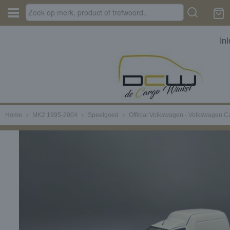
In
Home
›
MK2 1995-2004
›
Speelgoed
›
Official Volkswagen - Volkswagen 