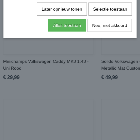
Later opnieuw tonen
Selectie toestaan
Alles toestaan
Nee, niet akkoord
Minichamps Volkswagen Caddy MK3 1:43 -
Solido Volkswagen
Uni Rood
Metallic Mat Custo
€ 29,99
€ 49,99