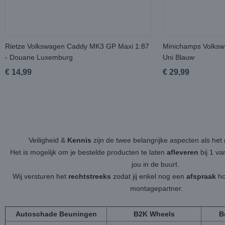
Rietze Volkswagen Caddy MK3 GP Maxi 1:87
Minichamps Volksw
- Douane Luxemburg
Uni Blauw
€ 14,99
€ 29,99
Veiligheid &
Kennis
zijn de twee belangrijke aspecten als h
Het is mogelijk om je bestelde producten te laten
afleveren
bij 1 v
jou in de buurt.
Wij versturen het
rechtstreeks
zodat jij enkel nog een
afspraak
ho
montagepartner.
Autoschade Beuningen
B2K Wheels
B