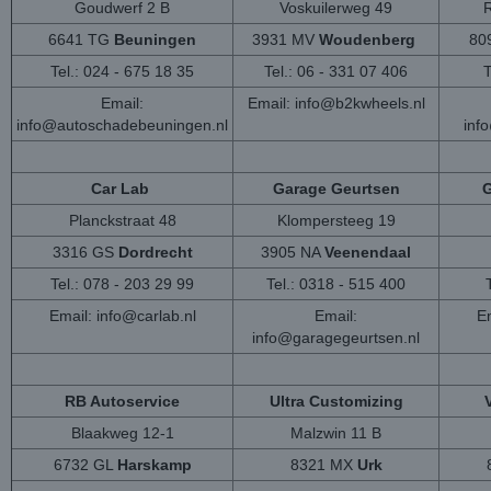
Goudwerf 2 B
Voskuilerweg 49
6641 TG
Beuningen
3931 MV
Woudenberg
80
Tel.: 024 - 675 18 35
Tel.: 06 - 331 07 406
T
Email:
Email:
info@b2kwheels.nl
info@autoschadebeuningen.nl
inf
Car Lab
Garage Geurtsen
G
Planckstraat 48
Klompersteeg 19
3316 GS
Dordrecht
3905 NA
Veenendaal
Tel.: 078 - 203 29 99
Tel.: 0318 - 515 400
Email:
info@carlab.nl
Email:
Em
info@garagegeurtsen.nl
RB Autoservice
Ultra Customizing
Blaakweg 12-1
Malzwin 11 B
6732 GL
Harskamp
8321 MX
Urk