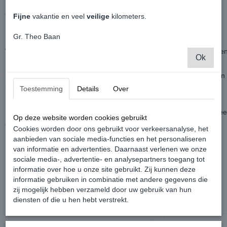
Official Volkswagen - Volkswagen Caddy MK2 Derby 1:43
Fijne
vakantie en veel
veilige
kilometers.
Gr. Theo Baan
Uniek en zeldzaam kun je dit schaalmodel rustig noemen.
Werd destijds geproduceerd in Mexico onder de vlag van Volkswage
Ok
Het enige schaalmodel van de Caddy MK2 in 1:43 en helaas werden 
in een grotere schaal of in de Europese versie gemaakt.
Toestemming
Details
Over
De Caddy is op de kleinste details nagemaakt en word geleverd in e
Op deze website worden cookies gebruikt
cadeau verpakking.
Cookies worden door ons gebruikt voor verkeersanalyse, het
aanbieden van sociale media-functies en het personaliseren
Nieuw uit voorraad leverbaar zolang de voorraad strekt.
van informatie en advertenties. Daarnaast verlenen we onze
sociale media-, advertentie- en analysepartners toegang tot
informatie over hoe u onze site gebruikt. Zij kunnen deze
informatie gebruiken in combinatie met andere gegevens die
zij mogelijk hebben verzameld door uw gebruik van hun
diensten of die u hen hebt verstrekt.
Ook interessant