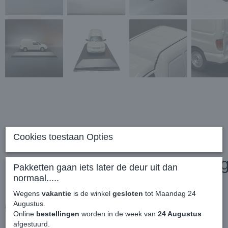
Cookies toestaan Opties
Official Volkswagen - Volksw
Pakketten gaan iets later de deur uit dan
normaal.....
MK2 Derby 1:43
Wegens
vakantie
is de winkel
gesloten
tot Maandag 24
Augustus.
€ 89,99
(inclusief btw 21%)
Online
bestellingen
worden in de week van
24 Augustus
afgestuurd.