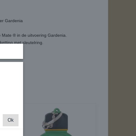
er Gardenia
Mate ® in de uitvoering Gardenia.
etting met sleutelring.
Ok