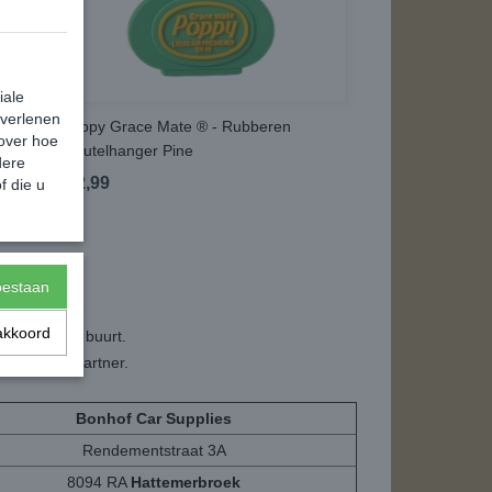
iale
 verlenen
Poppy Grace Mate ® - Rubberen
 over hoe
Sleutelhanger Pine
dere
€ 2,99
f die u
toestaan
tage.
akkoord
ij jou in de buurt.
een montagepartner.
Bonhof Car Supplies
Rendementstraat 3A
8094 RA
Hattemerbroek