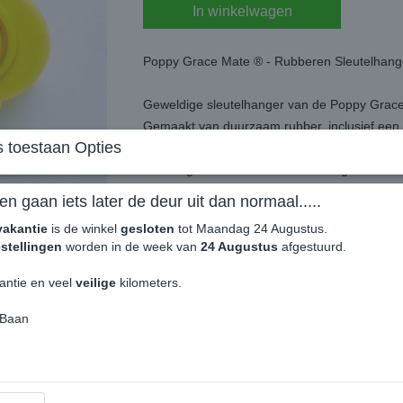
In winkelwagen
Poppy Grace Mate ® - Rubberen Sleutelhang
Geweldige sleutelhanger van de Poppy Grace 
Gemaakt van duurzaam rubber, inclusief een k
 toestaan Opties
Afmetingen : breedte 50 mm x hoogte 55 mm
Levering per stuk.
en gaan iets later de deur uit dan normaal.....
vakantie
is de winkel
gesloten
tot Maandag 24 Augustus.
stellingen
worden in de week van
24 Augustus
afgestuurd.
antie en veel
veilige
kilometers.
 Baan