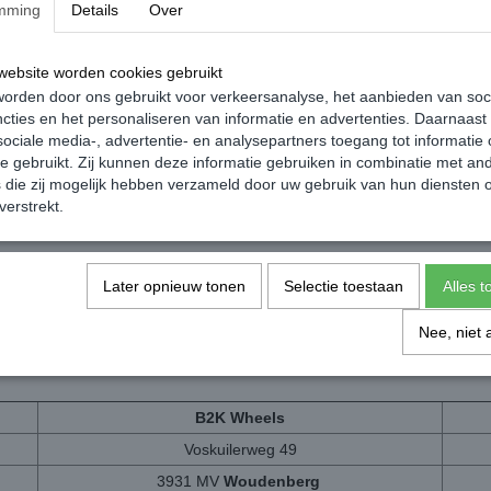
mming
Details
Over
ebsite worden cookies gebruikt
orden door ons gebruikt voor verkeersanalyse, het aanbieden van soc
cties en het personaliseren van informatie en advertenties. Daarnaast
race Mate ® - Rubberen
Poppy Grace Mate ® - Rubberen
ociale media-, advertentie- en analysepartners toegang tot informatie
anger Vanille
Sleutelhanger Cherry
te gebruikt. Zij kunnen deze informatie gebruiken in combinatie met an
€ 2,99
die zij mogelijk hebben verzameld door uw gebruik van hun diensten o
verstrekt.
Later opnieuw tonen
Selectie toestaan
Alles 
igheid &
Kennis
zijn de twee belangrijke aspecten als het gaat om mon
Nee, niet 
 je bestelde producten te laten
afleveren
bij 1 van de montagepartners b
rechtstreeks
zodat jij enkel nog een
afspraak
hoeft in te plannen bij 
B2K Wheels
Voskuilerweg 49
3931 MV
Woudenberg