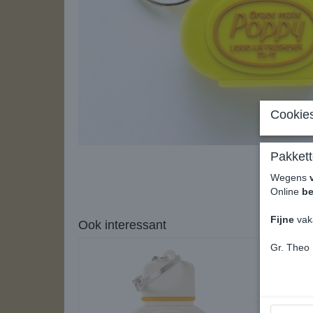
Cookies
Pakkett
Wegens
Online
be
Fijne
vak
Ook interessant
Gr. Theo