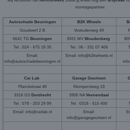
Wij versturen het
rechtstreeks
zodat jij enkel nog een
afspraak
ho
montagepartner.
Autoschade Beuningen
B2K Wheels
B
Goudwerf 2 B
Voskuilerweg 49
6641 TG
Beuningen
3931 MV
Woudenberg
80
Tel.: 024 - 675 18 35
Tel.: 06 - 331 07 406
T
Email:
Email:
info@b2kwheels.nl
info@autoschadebeuningen.nl
inf
Car Lab
Garage Geurtsen
G
Planckstraat 48
Klompersteeg 19
3316 GS
Dordrecht
3905 NA
Veenendaal
Tel.: 078 - 203 29 99
Tel.: 0318 - 515 400
Email:
info@carlab.nl
Email:
Em
info@garagegeurtsen.nl