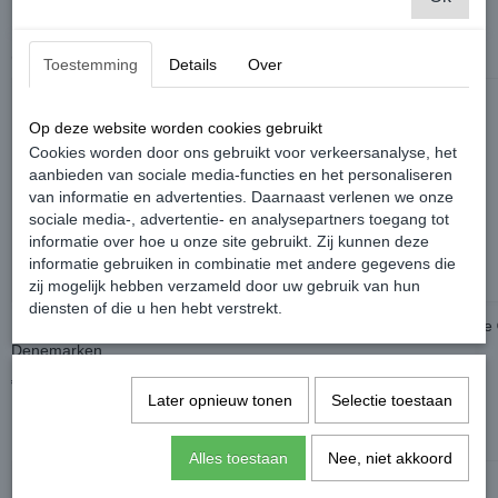
Ook interessant
Toestemming
Details
Over
Op deze website worden cookies gebruikt
Cookies worden door ons gebruikt voor verkeersanalyse, het
aanbieden van sociale media-functies en het personaliseren
van informatie en advertenties. Daarnaast verlenen we onze
sociale media-, advertentie- en analysepartners toegang tot
informatie over hoe u onze site gebruikt. Zij kunnen deze
informatie gebruiken in combinatie met andere gegevens die
zij mogelijk hebben verzameld door uw gebruik van hun
diensten of die u hen hebt verstrekt.
Poppy Grace Mate ® Viking Muts
Poppy Grace Mate 
Denemarken
€ 3,99
€ 2,99
Later opnieuw tonen
Selectie toestaan
Alles toestaan
Nee, niet akkoord