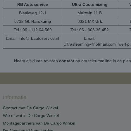
RB Autoservice
Ultra Customizing
Blaakweg 12-1
Malzwin 11 B
6732 GL
Harskamp
8321 MX
Urk
Tel.: 06 - 112 04 569
Tel.: 06 - 303 36 452
Email:
info@rbautoservice.nl
Email:
Ultrasteaming@hotmail.com
werkp
Neem altijd van tevoren
contact
op om teleurstelling in de pla
Informatie
Contact met De Cargo Winkel
Wie of wat is De Cargo Winkel
Montagepartners van De Cargo Winkel
De Algemene Voorwaarden