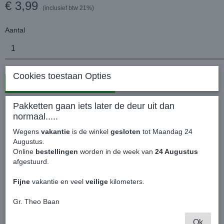
€ 3,99
(inclusief btw 21%)
Aantal
Cookies toestaan Opties
In winkelwagen
Pakketten gaan iets later de deur uit dan
Poppy Grace Mate ® Winter Muts België
normaal.....
Wegens
vakantie
is de winkel
gesloten
tot Maandag 24
De originele Poppy Viking Muts België
Augustus.
Kleur: zwart - geel - rood
Online
bestellingen
worden in de week van
24 Augustus
Formaat 50 x 50 x 100 mm
afgestuurd.
Incl. borduring van het originele poppy logo
Fijne
vakantie en veel
veilige
kilometers.
Levering per stuk.
Gr. Theo Baan
Ok