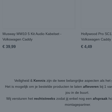
Musway MW10 5 Kit Audio Kabelset -
Hollywood Pro SC1
Volkswagen Caddy
Volkswagen Caddy
€ 39,99
€ 4,49
Veiligheid &
Kennis
zijn de twee belangrijke aspecten als h
Het is mogelijk om je bestelde producten te laten
afleveren
bij 1 v
jou in de buurt.
Wij versturen het
rechtstreeks
zodat jij enkel nog een
afspraak
ho
montagepartner.