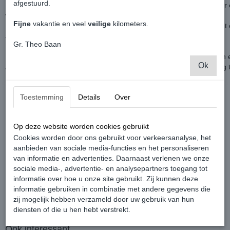
afgestuurd.
Kabels zijn allemaal geproduceerd uit hoogwaardig koperdraad voor 
van de stroom voor de audio.
Fijne
vakantie en veel
veilige
kilometers.
Hierdoor ben je verzekerd van een perfect eindresultaat als het gaat
audio qua geluid.
Gr. Theo Baan
De set is compleet met aansluitingen voor de versterker, de accu en
Ok
Aasluitingen zijn afgewerkt met gekrompen kousjes om geen storing 
Inhoud / Technische gegevens:
Toestemming
Details
Over
1 x 20 mm
2
Stroomkabel (rood), 5 meter
1 x 20 mm
2
Massakabel (grijs), 0.8 meter
Op deze website worden cookies gebruikt
1 x Cinch - Stereokabel (zwart), 5 meter
Cookies worden door ons gebruikt voor verkeersanalyse, het
1 x 0,5 mm2 Remotekabel (zwart), 5 meter
aanbieden van sociale media-functies en het personaliseren
1 x AFS
zekeringhouder
met 60 A Mini-ANL Zekering
van informatie en advertenties. Daarnaast verlenen we onze
sociale media-, advertentie- en analysepartners toegang tot
informatie over hoe u onze site gebruikt. Zij kunnen deze
informatie gebruiken in combinatie met andere gegevens die
zij mogelijk hebben verzameld door uw gebruik van hun
diensten of die u hen hebt verstrekt.
Ook interessant