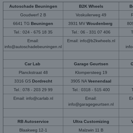
Autoschade Beuningen
B2K Wheels
B
Goudwerf 2 B
Voskuilerweg 49
6641 TG
Beuningen
3931 MV
Woudenberg
80
Tel.: 024 - 675 18 35
Tel.: 06 - 331 07 406
T
Email:
Email:
info@b2kwheels.nl
info@autoschadebeuningen.nl
inf
Car Lab
Garage Geurtsen
G
Planckstraat 48
Klompersteeg 19
3316 GS
Dordrecht
3905 NA
Veenendaal
Tel.: 078 - 203 29 99
Tel.: 0318 - 515 400
Email:
info@carlab.nl
Email:
Em
info@garagegeurtsen.nl
RB Autoservice
Ultra Customizing
Blaakweg 12-1
Malzwin 11 B