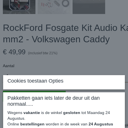
RockFord Fosgate Kit Audio K
mm2 - Volkswagen Caddy
€ 49,99
(inclusief btw 21%)
Aantal
Cookies toestaan Opties
In winkelwagen
Pakketten gaan iets later de deur uit dan
normaal.....
RockFord Fosgate Kit Audio Kabelset 20 mm2 - Volkswagen Caddy
Wegens
vakantie
is de winkel
gesloten
tot Maandag 24
Augustus.
Online
bestellingen
worden in de week van
24 Augustus
Deze kabelset is van toepassing wanneer je een versterker wilt aanslu