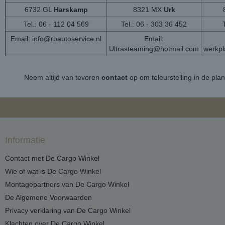
6732 GL
Harskamp
8321 MX
Urk
Tel.: 06 - 112 04 569
Tel.: 06 - 303 36 452
Email:
info@rbautoservice.nl
Email:
Ultrasteaming@hotmail.com
werkp
Neem altijd van tevoren
contact
op om teleurstelling in de pla
Informatie
Contact met De Cargo Winkel
Wie of wat is De Cargo Winkel
Montagepartners van De Cargo Winkel
De Algemene Voorwaarden
Privacy verklaring van De Cargo Winkel
Klachten over De Cargo Winkel