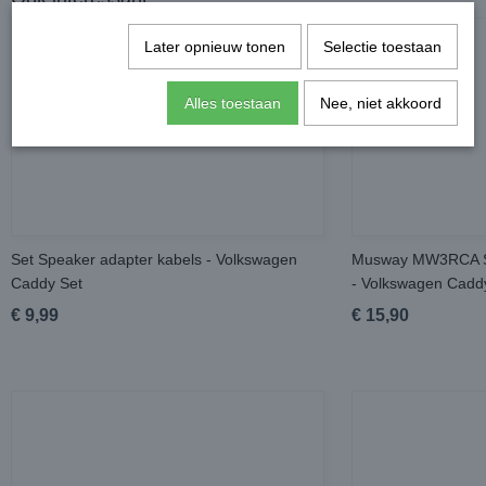
Later opnieuw tonen
Selectie toestaan
Alles toestaan
Nee, niet akkoord
Set Speaker adapter kabels - Volkswagen
Musway MW3RCA St
Caddy Set
- Volkswagen Cadd
€ 9,99
€ 15,90