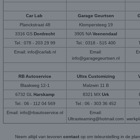
Car Lab
Garage Geurtsen
G
Planckstraat 48
Klompersteeg 19
3316 GS
Dordrecht
3905 NA
Veenendaal
Tel.: 078 - 203 29 99
Tel.: 0318 - 515 400
Email:
info@carlab.nl
Email:
Em
info@garagegeurtsen.nl
RB Autoservice
Ultra Customizing
Blaakweg 12-1
Malzwin 11 B
6732 GL
Harskamp
8321 MX
Urk
Tel.: 06 - 112 04 569
Tel.: 06 - 303 36 452
Email:
info@rbautoservice.nl
Email:
Ultrasteaming@hotmail.com
werkp
Neem altijd van tevoren
contact
op om teleurstelling in de pla