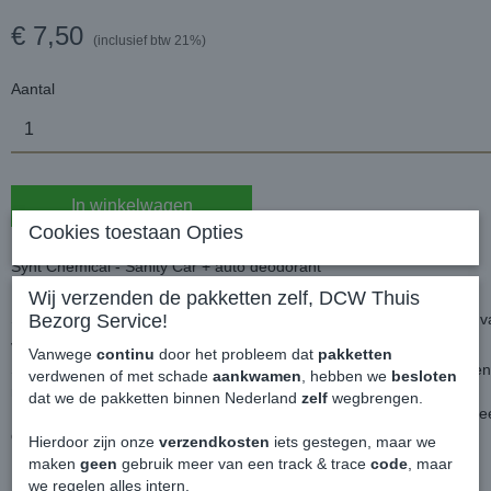
€ 7,50
(inclusief btw 21%)
Aantal
In winkelwagen
Cookies toestaan Opties
Synt Chemical - Sanity Car + auto deodorant
Wij verzenden de pakketten zelf, DCW Thuis
Sanity Car elimineert geuren die zich ophopen in het airco systeem v
Bezorg Service!
veroorzaakt worden door dampen en/of schimmels.
Vanwege
continu
door het probleem dat
pakketten
Sanity Car zorgt voor een aangename geur en is absoluut niet storen
verdwenen of met schade
aankwamen
, hebben we
besloten
neutraal en fris.
dat we de pakketten binnen Nederland
zelf
wegbrengen.
Heeft geen bepaalde scherpe citroen geur of iets dergelijks maar 
deodorant geur die weken in de auto blijft hangen.
Hierdoor zijn onze
verzendkosten
iets gestegen, maar we
maken
geen
gebruik meer van een track & trace
code
, maar
Plaats de bus tussen de twee voorstoelen, schuin omhoog.
we regelen alles intern.