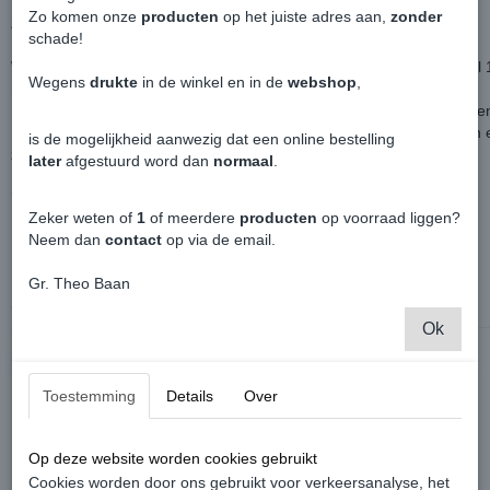
Zo komen onze
producten
op het juiste adres aan,
zonder
Zet de motor aan en zet de circulatie op "in de auto" volledig open.
schade!
Druk de spuitdop in en sluit de deuren.
Wacht totdat de fles is leeg gespoten en laat de motor nog minimaal
Wegens
drukte
in de winkel en in de
webshop
,
minuten draaien.
Na afloop de auto 5 minuten laten luchten door deuren open te zette
De aangename deodorant geur zal weken in de auto blijven hange
is de mogelijkheid aanwezig dat een online bestelling
zijn verdwenen.
later
afgestuurd word dan
normaal
.
Synt Chemical - Sanity Car + auto deodorant - Inhoud 200 ml.
Zeker weten of
1
of meerdere
producten
op voorraad liggen?
Neem dan
contact
op via de email.
Gr. Theo Baan
Ook interessant
Ok
Toestemming
Details
Over
Op deze website worden cookies gebruikt
Cookies worden door ons gebruikt voor verkeersanalyse, het