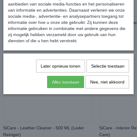
aanbieden van sociale media-functies en het personaliseren
van informatie en advertenties. Daarnaast verlenen we onze
sociale media-, advertentie- en analysepartners toegang tot
informatie over hoe u onze site gebruikt. Zij kunnen deze
SiCare - Interior Cleaner Allround - 500 ML
SiCare - Interior D
informatie gebruiken in combinatie met andere gegevens die
(Multi Interieur Reiniger)
500ml
zij mogelijk hebben verzameld door uw gebruik van hun
€ 9,95
€ 17,95
diensten of die u hen hebt verstrekt.
Later opnieuw tonen
Selectie toestaan
Alles toestaan
Nee, niet akkoord
SiCare - Leather Cleaner - 500 ML (Leder
SiCare - Interior R
Reiniger)
Care)