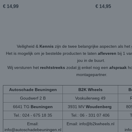
€ 14,99
€ 14,95
Veiligheid &
Kennis
zijn de twee belangrijke aspecten als h
Het is mogelijk om je bestelde producten te laten
afleveren
bij 1 v
jou in de buurt.
Wij versturen het
rechtstreeks
zodat jij enkel nog een
afspraak
ho
montagepartner.
Autoschade Beuningen
B2K Wheels
B
Goudwerf 2 B
Voskuilerweg 49
6641 TG
Beuningen
3931 MV
Woudenberg
80
Tel.: 024 - 675 18 35
Tel.: 06 - 331 07 406
T
Email:
Email:
info@b2kwheels.nl
info@autoschadebeuningen.nl
inf