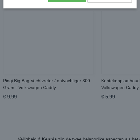
Pingi Big Bag Vochtvreter / ontvochtiger 300
Kentekenplaathoude
Gram - Volkswagen Caddy
Volkswagen Caddy
€ 9,99
€ 5,99
Veiligheid &
Kennis
zijn de twee belangrijke aspecten als h