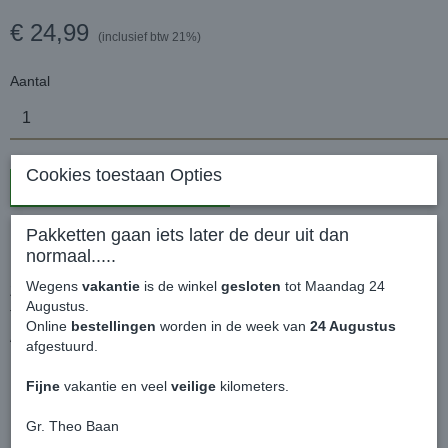
€ 24,99
(inclusief btw 21%)
Aantal
Cookies toestaan Opties
In winkelwagen
Pakketten gaan iets later de deur uit dan
Emaille Grolsch Bord Groen - Parkeerbord
normaal.....
Wegens
vakantie
is de winkel
gesloten
tot Maandag 24
Zwaar metalen bord voor aan de muur.
Augustus.
Tekst: Grolsch drinkers only - all others will be crushed
Online
bestellingen
worden in de week van
24 Augustus
Afmetingen:
afgestuurd.
Hoogte: 46 cm
Breedte: 20 cm
Fijne
vakantie en veel
veilige
kilometers.
Beperkt leverbaar, slechts enkele op voorraad!
Gr. Theo Baan