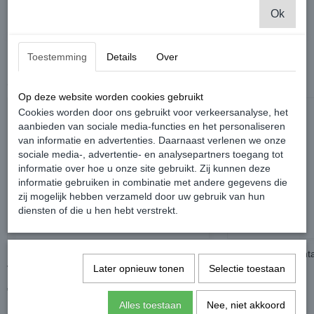
Emaille Grolsch Bord Groen - Parkeerbord - Levering per stuk.
Ok
Toestemming
Details
Over
Ook interessant
Op deze website worden cookies gebruikt
Cookies worden door ons gebruikt voor verkeersanalyse, het
aanbieden van sociale media-functies en het personaliseren
van informatie en advertenties. Daarnaast verlenen we onze
sociale media-, advertentie- en analysepartners toegang tot
informatie over hoe u onze site gebruikt. Zij kunnen deze
informatie gebruiken in combinatie met andere gegevens die
zij mogelijk hebben verzameld door uw gebruik van hun
diensten of die u hen hebt verstrekt.
Kentekenplaathouder zonder reclame -
Womi techno monta
Later opnieuw tonen
Selectie toestaan
Volkswagen Caddy
Caddy
€ 0,00
€ 14,99
Alles toestaan
Nee, niet akkoord