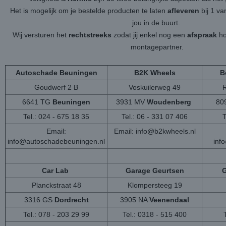
Het is mogelijk om je bestelde producten te laten
afleveren
bij 1 v
jou in de buurt.
Wij versturen het
rechtstreeks
zodat jij enkel nog een
afspraak
ho
montagepartner.
Autoschade Beuningen
B2K Wheels
B
Goudwerf 2 B
Voskuilerweg 49
6641 TG
Beuningen
3931 MV
Woudenberg
80
Tel.: 024 - 675 18 35
Tel.: 06 - 331 07 406
T
Email:
Email:
info@b2kwheels.nl
info@autoschadebeuningen.nl
inf
Car Lab
Garage Geurtsen
G
Planckstraat 48
Klompersteeg 19
3316 GS
Dordrecht
3905 NA
Veenendaal
Tel.: 078 - 203 29 99
Tel.: 0318 - 515 400