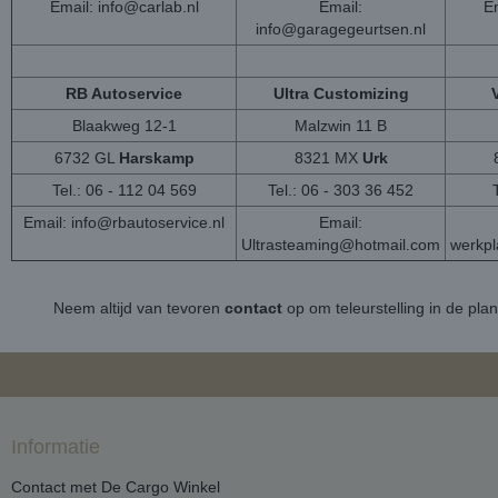
Email:
info@carlab.nl
Email:
Em
info@garagegeurtsen.nl
RB Autoservice
Ultra Customizing
Blaakweg 12-1
Malzwin 11 B
6732 GL
Harskamp
8321 MX
Urk
Tel.: 06 - 112 04 569
Tel.: 06 - 303 36 452
Email:
info@rbautoservice.nl
Email:
Ultrasteaming@hotmail.com
werkp
Neem altijd van tevoren
contact
op om teleurstelling in de pla
Informatie
Contact met De Cargo Winkel