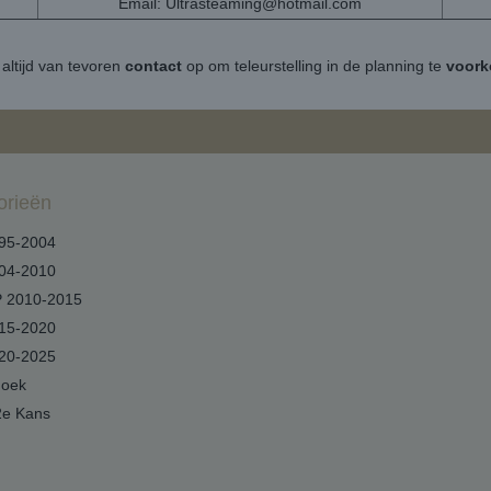
Email:
Ultrasteaming@hotmail.com
altijd van tevoren
contact
op om teleurstelling in de planning te
voor
orieën
95-2004
04-2010
 2010-2015
15-2020
20-2025
hoek
2e Kans