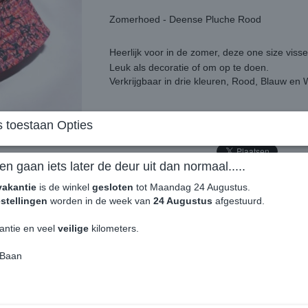
Zomerhoed - Deense Pluche Rood
Heerlijk voor in de zomer, deze one size viss
Leuk als decoratie of om op te doen.
Verkrijgbaar in drie kleuren, Rood, Blauw en 
Zomerhoed - Deense Pluche Rood - Levering
 toestaan Opties
en gaan iets later de deur uit dan normaal.....
vakantie
is de winkel
gesloten
tot Maandag 24 Augustus.
stellingen
worden in de week van
24 Augustus
afgestuurd.
antie en veel
veilige
kilometers.
 Baan