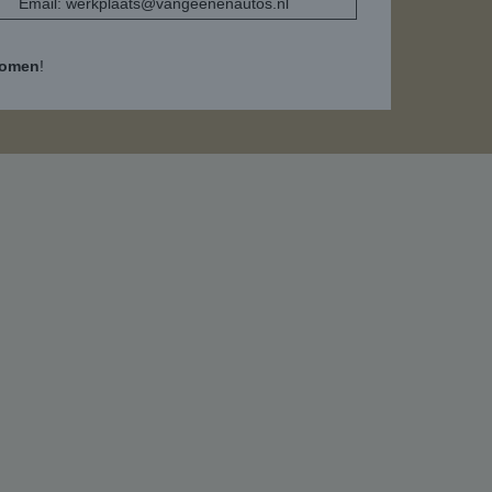
Email:
werkplaats@vangeenenautos.nl
komen
!