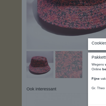
Cookies
Pakkett
Wegens
Online
be
Fijne
vak
Gr. Theo
Ook interessant