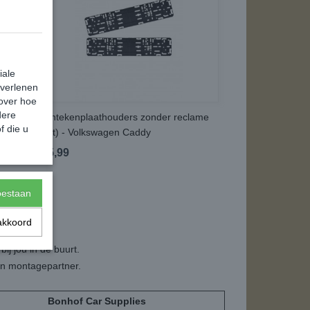
iale
 verlenen
 over hoe
dere
tiger
Kentekenplaathouders zonder reclame
f die u
(set) - Volkswagen Caddy
€ 5,99
toestaan
akkoord
tage.
ij jou in de buurt.
een montagepartner.
Bonhof Car Supplies