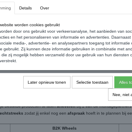
mming
Details
Over
ebsite worden cookies gebruikt
orden door ons gebruikt voor verkeersanalyse, het aanbieden van soc
cties en het personaliseren van informatie en advertenties. Daarnaast
ociale media-, advertentie- en analysepartners toegang tot informatie
te gebruikt. Zij kunnen deze informatie gebruiken in combinatie met an
hno montagekit 290ml -
Pingi Big Bag Vochtvreter / ontvoch
die zij mogelijk hebben verzameld door uw gebruik van hun diensten o
gen Caddy
300 Gram - Volkswagen Caddy
verstrekt.
€ 9,99
Later opnieuw tonen
Selectie toestaan
Alles 
Nee, niet 
igheid &
Kennis
zijn de twee belangrijke aspecten als het gaat om mon
 je bestelde producten te laten
afleveren
bij 1 van de montagepartners b
rechtstreeks
zodat jij enkel nog een
afspraak
hoeft in te plannen bij 
B2K Wheels