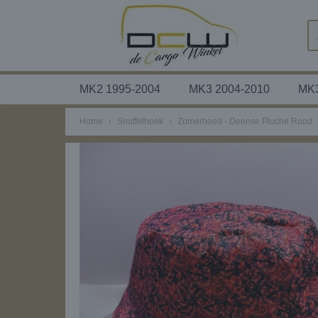
MK2 1995-2004
MK3 2004-2010
MK3
Home
›
Snuffelhoek
›
Zomerhoed - Deense Pluche Rood