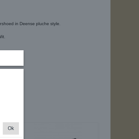
ershoed in Deense pluche style.
Wit.
 per stuk.
Ok