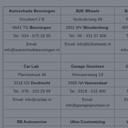
Autoschade Beuningen
B2K Wheels
B
Goudwerf 2 B
Voskuilerweg 49
6641 TG
Beuningen
3931 MV
Woudenberg
80
Tel.: 024 - 675 18 35
Tel.: 06 - 331 07 406
T
Email:
Email:
info@b2kwheels.nl
info@autoschadebeuningen.nl
inf
Car Lab
Garage Geurtsen
G
Planckstraat 48
Klompersteeg 19
3316 GS
Dordrecht
3905 NA
Veenendaal
Tel.: 078 - 203 29 99
Tel.: 0318 - 515 400
Email:
info@carlab.nl
Email:
Em
info@garagegeurtsen.nl
RB Autoservice
Ultra Customizing