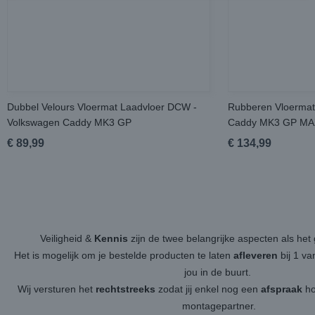
Dubbel Velours Vloermat Laadvloer DCW -
Rubberen Vloermat
Volkswagen Caddy MK3 GP
Caddy MK3 GP MA
€ 89,99
€ 134,99
Veiligheid &
Kennis
zijn de twee belangrijke aspecten als h
Het is mogelijk om je bestelde producten te laten
afleveren
bij 1 v
jou in de buurt.
Wij versturen het
rechtstreeks
zodat jij enkel nog een
afspraak
ho
montagepartner.