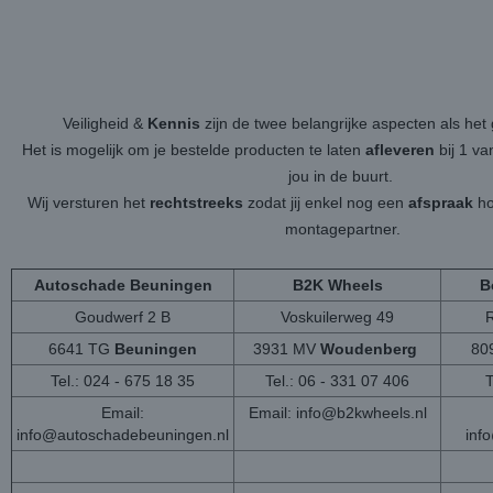
Veiligheid &
Kennis
zijn de twee belangrijke aspecten als h
Het is mogelijk om je bestelde producten te laten
afleveren
bij 1 v
jou in de buurt.
Wij versturen het
rechtstreeks
zodat jij enkel nog een
afspraak
ho
montagepartner.
Autoschade Beuningen
B2K Wheels
B
Goudwerf 2 B
Voskuilerweg 49
6641 TG
Beuningen
3931 MV
Woudenberg
80
Tel.: 024 - 675 18 35
Tel.: 06 - 331 07 406
T
Email:
Email:
info@b2kwheels.nl
info@autoschadebeuningen.nl
inf