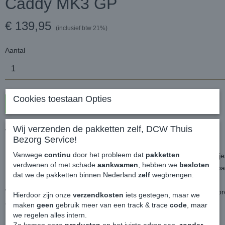
Caddy MK3 GP
€ 139,95
(inclusief btw 21%)
Aantal
Cookies toestaan Opties
In winkelwagen
Wij verzenden de pakketten zelf, DCW Thuis
Wielkast Beschermers - Volkswagen Caddy MK3 GP
Bezorg Service!
Vanwege
continu
door het probleem dat
pakketten
Het blijft altijd een gevecht om de binnenkant van de laadruimte netj
verdwenen of met schade
aankwamen
, hebben we
besloten
Deze set voorkomt dat er deuken en lakschade ontstaat op de wielb
dat we de pakketten binnen Nederland
zelf
wegbrengen.
Word geleverd als set, voor beide kanten een hoogwaardige hufter
Hierdoor zijn onze
verzendkosten
iets gestegen, maar we
Gemaakt van hoogwaardig ABS kunststof in de kleur matzwart.
maken
geen
gebruik meer van een track & trace
code
, maar
we regelen alles intern.