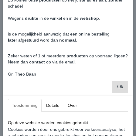
Zo komen onze
producten
op het juiste adres aan,
zonder
Door de perfecte pasvorm, zitten deze kappen als gegoten.
schade!
Eroverheen bekleden is geen probeem!
Wegens
drukte
in de winkel en in de
webshop
,
Uiteraard met Tuv en E-keur.
is de mogelijkheid aanwezig dat een online bestelling
Niet toepasbaar voor de Caddy Maxi uitvoering.
later
afgestuurd word dan
normaal
.
Zeker weten of
1
of meerdere
producten
op voorraad liggen?
Neem dan
contact
op via de email.
Ook interessant
Gr. Theo Baan
Ok
Toestemming
Details
Over
Op deze website worden cookies gebruikt
Cookies worden door ons gebruikt voor verkeersanalyse, het
aanbieden van sociale media-functies en het personaliseren