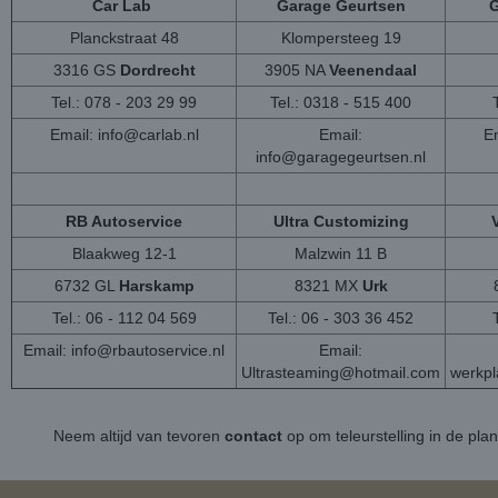
Car Lab
Garage Geurtsen
G
Planckstraat 48
Klompersteeg 19
3316 GS
Dordrecht
3905 NA
Veenendaal
Tel.: 078 - 203 29 99
Tel.: 0318 - 515 400
Email:
info@carlab.nl
Email:
Em
info@garagegeurtsen.nl
RB Autoservice
Ultra Customizing
Blaakweg 12-1
Malzwin 11 B
6732 GL
Harskamp
8321 MX
Urk
Tel.: 06 - 112 04 569
Tel.: 06 - 303 36 452
Email:
info@rbautoservice.nl
Email:
Ultrasteaming@hotmail.com
werkp
Neem altijd van tevoren
contact
op om teleurstelling in de pla