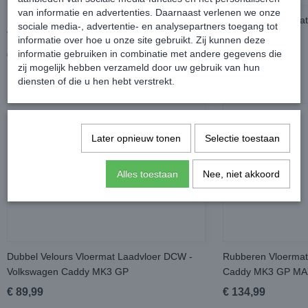
van informatie en advertenties. Daarnaast verlenen we onze
Dubbel Velours Vloermat Laadvloer -
Rubberen Vloermat
sociale media-, advertentie- en analysepartners toegang tot
Volkswagen Caddy MK3 GP
Caddy MK3 GP
informatie over hoe u onze site gebruikt. Zij kunnen deze
informatie gebruiken in combinatie met andere gegevens die
€ 94,99
€ 124,99
zij mogelijk hebben verzameld door uw gebruik van hun
diensten of die u hen hebt verstrekt.
Later opnieuw tonen
Selectie toestaan
Alles toestaan
Nee, niet akkoord
Dubbel Velours Vloermat Laadvloer DCW -
Rubberen Vloermat
Volkswagen Caddy MK3 GP
Caddy MK3 GP MA
€ 89,99
€ 134,99