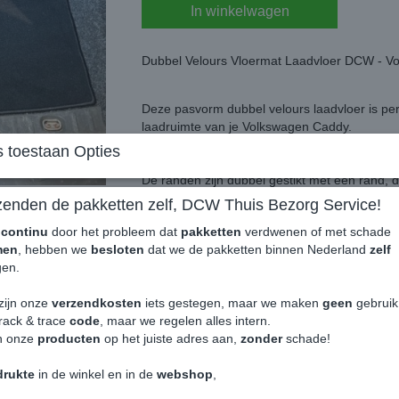
In winkelwagen
Dubbel Velours Vloermat Laadvloer DCW - 
Deze pasvorm dubbel velours laadvloer is pe
laadruimte van je Volkswagen Caddy.
Diepzwarte kleur en zo zacht als een knuffel
 toestaan Opties
voor de liefhebber!
De randen zijn dubbel gestikt met een rand, d
zenden de pakketten zelf, DCW Thuis Bezorg Service!
Eenvoudig schoon te maken en te stofzuigen d
Egaal zwart voor een sjieke uitstraling en p
e
continu
door het probleem dat
pakketten
verdwenen of met schade
aan de bijrijderskant. (Op aanvraag ook ande
men
, hebben we
besloten
dat we de pakketten binnen Nederland
zelf
en.
De onderzijde is afgewerkt met een duurzame a
op z'n plek liggen tijdens het rijden!
zijn onze
verzendkosten
iets gestegen, maar we maken
geen
gebrui
rack & trace
code
, maar we regelen alles intern.
Heb je de laadruimte vaak vuil en echt smeri
n onze
producten
op het juiste adres aan,
zonder
schade!
voor je, deze staat ook in onze webshop!
drukte
in de winkel en in de
webshop
,