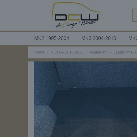
MK2 1995-2004
MK3 2004-2010
MK3
Home
›
MK3 GP 2010-2015
›
Achterkant
›
Laadruimte / 