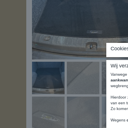
Cookies
Wij ver
Vanweg
aankwa
wegbreng
Hierdoor 
van een t
Zo kome
Wegens