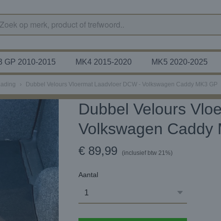
 GP 2010-2015
MK4 2015-2020
MK5 2020-2025
Lading
›
Dubbel Velours Vloermat Laadvloer DCW - Volkswagen Caddy MK3 GP
Dubbel Velours Vlo
Volkswagen Caddy
€ 89,99
(inclusief btw 21%)
Aantal