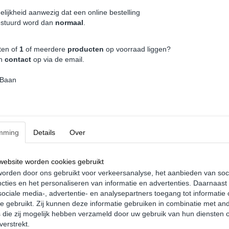
elijkheid aanwezig dat een online bestelling
estuurd word dan
normaal
.
ten of
1
of meerdere
producten
op voorraad liggen?
an
contact
op via de email.
 Baan
mming
Details
Over
 Vloermat Laadvloer -
Wielkast Beschermers - Volkswage
ebsite worden cookies gebruikt
gen Caddy MK3 GP
Caddy MK3 GP
orden door ons gebruikt voor verkeersanalyse, het aanbieden van soc
cties en het personaliseren van informatie en advertenties. Daarnaast
9
€ 139,95
ociale media-, advertentie- en analysepartners toegang tot informatie
te gebruikt. Zij kunnen deze informatie gebruiken in combinatie met an
die zij mogelijk hebben verzameld door uw gebruik van hun diensten o
verstrekt.