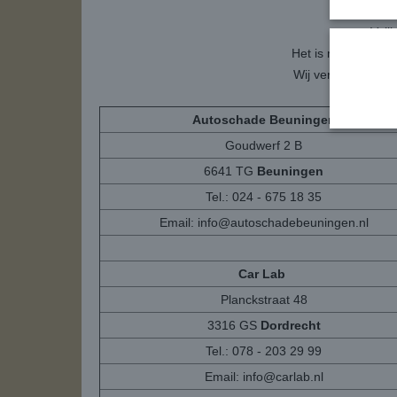
Veil
Het is mogelijk om
Wij versturen het
Autoschade Beuningen
Goudwerf 2 B
6641 TG
Beuningen
Tel.: 024 - 675 18 35
Email:
info@autoschadebeuningen.nl
Car Lab
Planckstraat 48
3316 GS
Dordrecht
Tel.: 078 - 203 29 99
Email:
info@carlab.nl