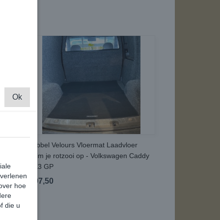
Ok
n
Dubbel Velours Vloermat Laadvloer
Ruim je rotzooi op - Volkswagen Caddy
iale
MK3 GP
 verlenen
€ 97,50
 over hoe
dere
f die u