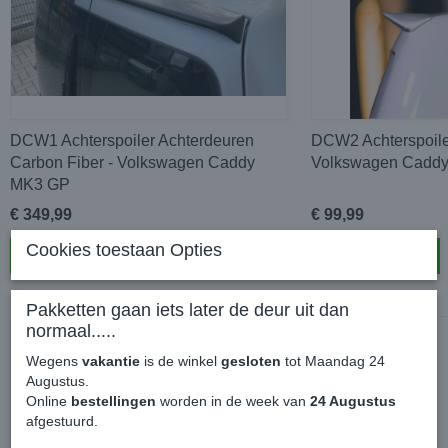
DCW1 Achterspoiler Achterdeuren
DCW2 Achterspoile
Carbon Fiber - Volkswagen Caddy
Volkswagen Cadd
MK3 GP
€ 349,99
€ 99,99
Cookies toestaan Opties
In winkelwagen
In winkelwagen
Pakketten gaan iets later de deur uit dan
normaal.....
Wegens
vakantie
is de winkel
gesloten
tot Maandag 24
Augustus.
Online
bestellingen
worden in de week van
24 Augustus
afgestuurd.