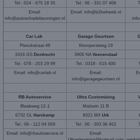
Tel.: 024 - 675 18 35
Tel.: 06 - 331 07 406
T
Email:
Email:
info@b2kwheels.nl
info@autoschadebeuningen.nl
inf
Car Lab
Garage Geurtsen
G
Planckstraat 48
Klompersteeg 19
3316 GS
Dordrecht
3905 NA
Veenendaal
Tel.: 078 - 203 29 99
Tel.: 0318 - 515 400
Email:
info@carlab.nl
Email:
Em
info@garagegeurtsen.nl
RB Autoservice
Ultra Customizing
Blaakweg 12-1
Malzwin 11 B
6732 GL
Harskamp
8321 MX
Urk
Tel.: 06 - 112 04 569
Tel.: 06 - 303 36 452
Email:
info@rbautoservice.nl
Email:
Ultrasteaming@hotmail.com
werkp