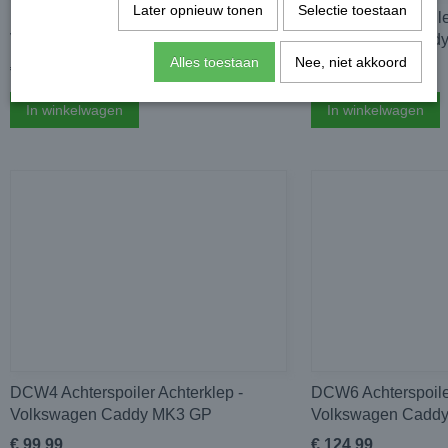
Later opnieuw tonen
Selectie toestaan
DCW3 Achterspoiler Achterklep -
DCW4 Achterspoile
Volkswagen Caddy MK3 GP
Volkswagen Cadd
Alles toestaan
Nee, niet akkoord
€ 99,99
€ 99,99
In winkelwagen
In winkelwagen
DCW4 Achterspoiler Achterklep -
DCW6 Achterspoile
Volkswagen Caddy MK3 GP
Volkswagen Cadd
€ 99,99
€ 124,99