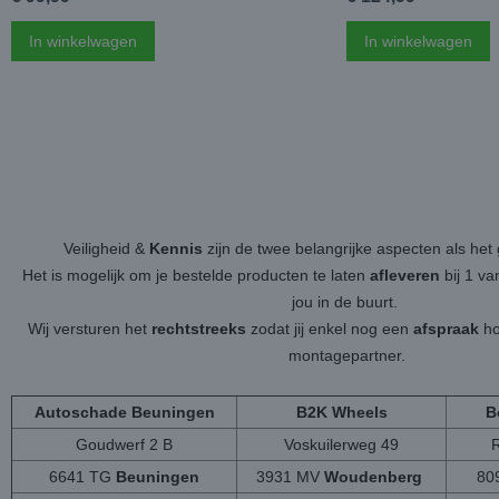
In winkelwagen
In winkelwagen
Veiligheid &
Kennis
zijn de twee belangrijke aspecten als h
Het is mogelijk om je bestelde producten te laten
afleveren
bij 1 v
jou in de buurt.
Wij versturen het
rechtstreeks
zodat jij enkel nog een
afspraak
ho
montagepartner.
Autoschade Beuningen
B2K Wheels
B
Goudwerf 2 B
Voskuilerweg 49
6641 TG
Beuningen
3931 MV
Woudenberg
80