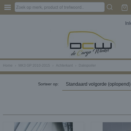
In
Home
›
MK3 GP 2010-2015
›
Achterkant
›
Dakspoiler
Sorteer op: