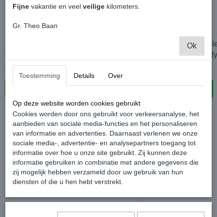
Fijne
vakantie en veel
veilige
kilometers.
Gr. Theo Baan
DCW2 Achterspoiler Achterklep -
DCW3 Achterspoile
Ok
Volkswagen Caddy MK3 GP
Volkswagen Cadd
€ 184,99
€ 99,99
Toestemming
Details
Over
In winkelwagen
In winkelwagen
Op deze website worden cookies gebruikt
Cookies worden door ons gebruikt voor verkeersanalyse, het
aanbieden van sociale media-functies en het personaliseren
van informatie en advertenties. Daarnaast verlenen we onze
sociale media-, advertentie- en analysepartners toegang tot
informatie over hoe u onze site gebruikt. Zij kunnen deze
informatie gebruiken in combinatie met andere gegevens die
zij mogelijk hebben verzameld door uw gebruik van hun
diensten of die u hen hebt verstrekt.