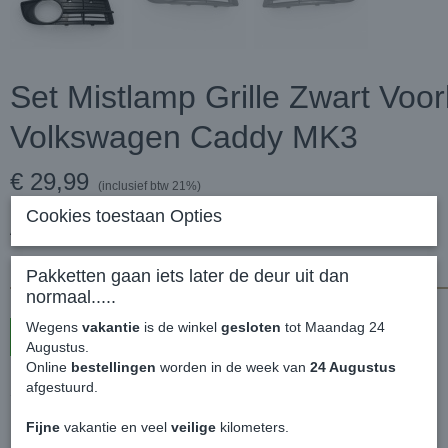
Set Mistlamp Grille Zwart Voo
Volkswagen Caddy MK3
€ 29,99
(inclusief btw 21%)
Cookies toestaan Opties
Aantal
Pakketten gaan iets later de deur uit dan
normaal.....
Wegens
vakantie
is de winkel
gesloten
tot Maandag 24
In winkelwagen
Augustus.
Online
bestellingen
worden in de week van
24 Augustus
afgestuurd.
Set Mistlamp Grille Zwart Voorbumper - Volkswagen Caddy MK3
Fijne
vakantie en veel
veilige
kilometers.
Passend voor de Volkswagen Caddy 2004 - 2010