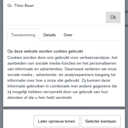
Gr. Theo Baan
Deze mistlamp kappen worden standaard geleverd zonder een chro
Ok
mistlampen heen.
Met een kliksysteem zitten deze vast, ideaal om deze dus apart te sp
Toestemming
Details
Over
Word geleverd als set links en rechts.
Op deze website worden cookies gebruikt
Cookies worden door ons gebruikt voor verkeersanalyse, het
aanbieden van sociale media-functies en het personaliseren
van informatie en advertenties. Daarnaast verlenen we onze
Ook interessant
sociale media-, advertentie- en analysepartners toegang tot
informatie over hoe u onze site gebruikt. Zij kunnen deze
informatie gebruiken in combinatie met andere gegevens die
zij mogelijk hebben verzameld door uw gebruik van hun
diensten of die u hen hebt verstrekt.
Later opnieuw tonen
Selectie toestaan