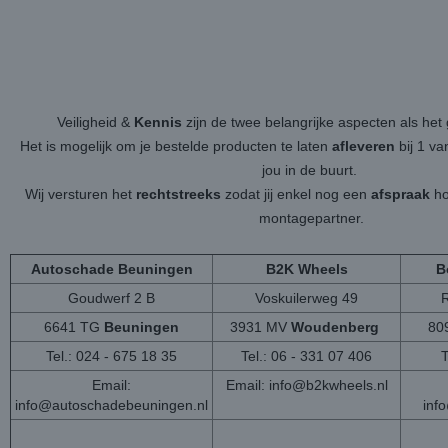
Veiligheid &
Kennis
zijn de twee belangrijke aspecten als h
Het is mogelijk om je bestelde producten te laten
afleveren
bij 1 v
jou in de buurt.
Wij versturen het
rechtstreeks
zodat jij enkel nog een
afspraak
ho
montagepartner.
Autoschade Beuningen
B2K Wheels
B
Goudwerf 2 B
Voskuilerweg 49
6641 TG
Beuningen
3931 MV
Woudenberg
80
Tel.: 024 - 675 18 35
Tel.: 06 - 331 07 406
T
Email:
Email:
info@b2kwheels.nl
info@autoschadebeuningen.nl
inf