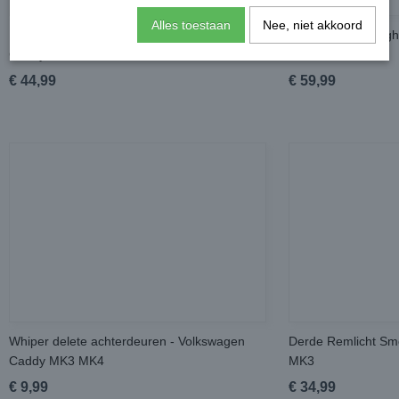
Alles toestaan
Nee, niet akkoord
Embleemloze Grille Zwart - Volkswagen
Radiator Grille Hig
Caddy MK3
MK3
€ 44,99
€ 59,99
Whiper delete achterdeuren - Volkswagen
Derde Remlicht Sm
Caddy MK3 MK4
MK3
€ 9,99
€ 34,99