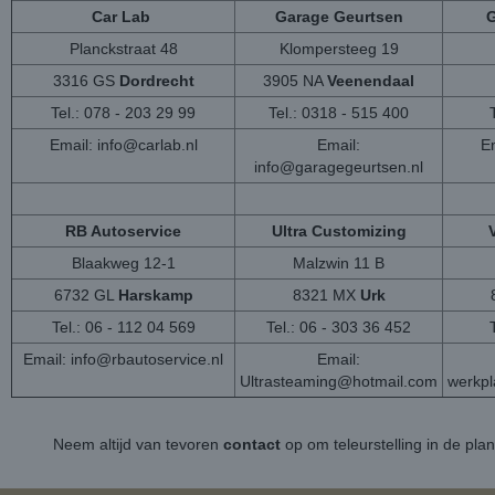
Car Lab
Garage Geurtsen
G
Planckstraat 48
Klompersteeg 19
3316 GS
Dordrecht
3905 NA
Veenendaal
Tel.: 078 - 203 29 99
Tel.: 0318 - 515 400
Email:
info@carlab.nl
Email:
Em
info@garagegeurtsen.nl
RB Autoservice
Ultra Customizing
Blaakweg 12-1
Malzwin 11 B
6732 GL
Harskamp
8321 MX
Urk
Tel.: 06 - 112 04 569
Tel.: 06 - 303 36 452
Email:
info@rbautoservice.nl
Email:
Ultrasteaming@hotmail.com
werkp
Neem altijd van tevoren
contact
op om teleurstelling in de pla