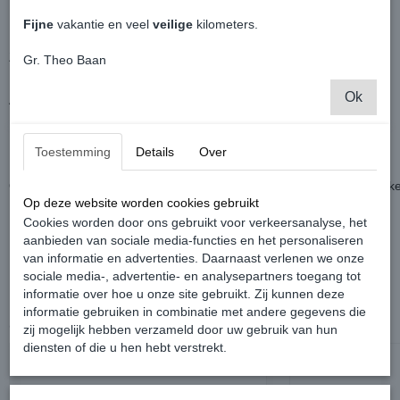
Betreft een logo wat geplakt word.
Fijne
vakantie en veel
veilige
kilometers.
Heeft een volledige hoogglans blauwe afwerking. (Lapiz Blauw)
Ziet er leuk uit wanneer je je Caddy in R style wilt stylen.
Gr. Theo Baan
Ok
Afmetingen:
Breedte: 6.5 Centimeter
Hoogte: 3 Centimeter
Toestemming
Details
Over
Ondergrond goed schoonmaken en ontvetten en eenvoudig opplakke
Op deze website worden cookies gebruikt
Cookies worden door ons gebruikt voor verkeersanalyse, het
Betreft een Origineel Volkswagen product.
aanbieden van sociale media-functies en het personaliseren
van informatie en advertenties. Daarnaast verlenen we onze
sociale media-, advertentie- en analysepartners toegang tot
informatie over hoe u onze site gebruikt. Zij kunnen deze
informatie gebruiken in combinatie met andere gegevens die
Ook interessant
zij mogelijk hebben verzameld door uw gebruik van hun
diensten of die u hen hebt verstrekt.