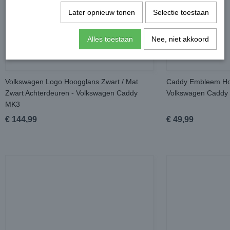
Later opnieuw tonen
Selectie toestaan
Alles toestaan
Nee, niet akkoord
Volkswagen Logo Hoogglans Zwart / Mat
Caddy Embleem Hoo
Zwart Achterdeuren - Volkswagen Caddy
Volkswagen Caddy
MK3
€ 144,99
€ 49,99