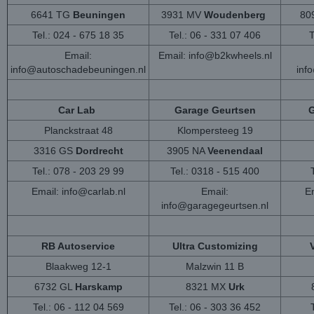
6641 TG
Beuningen
3931 MV
Woudenberg
80
Tel.: 024 - 675 18 35
Tel.: 06 - 331 07 406
T
Email:
Email:
info@b2kwheels.nl
info@autoschadebeuningen.nl
inf
Car Lab
Garage Geurtsen
G
Planckstraat 48
Klompersteeg 19
3316 GS
Dordrecht
3905 NA
Veenendaal
Tel.: 078 - 203 29 99
Tel.: 0318 - 515 400
Email:
info@carlab.nl
Email:
Em
info@garagegeurtsen.nl
RB Autoservice
Ultra Customizing
Blaakweg 12-1
Malzwin 11 B
6732 GL
Harskamp
8321 MX
Urk
Tel.: 06 - 112 04 569
Tel.: 06 - 303 36 452