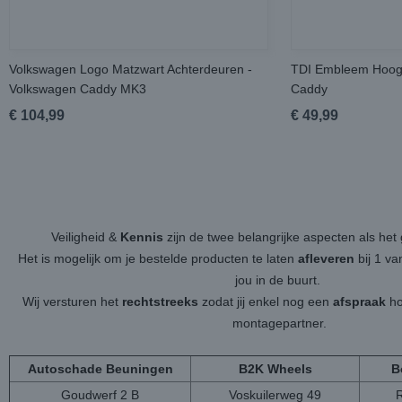
Volkswagen Logo Matzwart Achterdeuren -
TDI Embleem Hoogg
Volkswagen Caddy MK3
Caddy
€ 104,99
€ 49,99
Veiligheid &
Kennis
zijn de twee belangrijke aspecten als h
Het is mogelijk om je bestelde producten te laten
afleveren
bij 1 v
jou in de buurt.
Wij versturen het
rechtstreeks
zodat jij enkel nog een
afspraak
ho
montagepartner.
Autoschade Beuningen
B2K Wheels
B
Goudwerf 2 B
Voskuilerweg 49