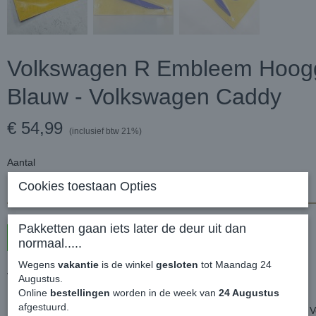
Volkswagen R Embleem Hoog
Blauw - Volkswagen Caddy
€ 54,99
(inclusief btw 21%)
Aantal
Cookies toestaan Opties
Pakketten gaan iets later de deur uit dan
In winkelwagen
normaal.....
Wegens
vakantie
is de winkel
gesloten
tot Maandag 24
Volkswagen R Embleem Hoogglans Blauw - Volkswagen Caddy
Augustus.
Online
bestellingen
worden in de week van
24 Augustus
afgestuurd.
Het nieuwe R logo van rond 2020 wat veel al gebruikt word voor de 