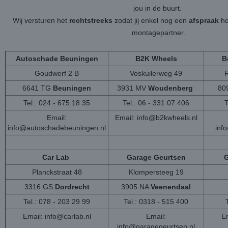
jou in de buurt.
Wij versturen het
rechtstreeks
zodat jij enkel nog een
afspraak
ho
montagepartner.
Autoschade Beuningen
B2K Wheels
B
Goudwerf 2 B
Voskuilerweg 49
6641 TG
Beuningen
3931 MV
Woudenberg
80
Tel.: 024 - 675 18 35
Tel.: 06 - 331 07 406
T
Email:
Email:
info@b2kwheels.nl
info@autoschadebeuningen.nl
inf
Car Lab
Garage Geurtsen
G
Planckstraat 48
Klompersteeg 19
3316 GS
Dordrecht
3905 NA
Veenendaal
Tel.: 078 - 203 29 99
Tel.: 0318 - 515 400
Email:
info@carlab.nl
Email:
Em
info@garagegeurtsen.nl