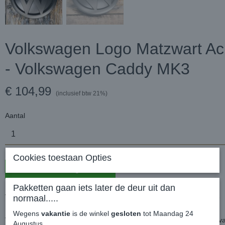
Volkswagen Logo Matzwart Ac
- Volkswagen Caddy MK3
€ 104,99
(inclusief btw 21%)
Aantal
Cookies toestaan Opties
In winkelwagen
Pakketten gaan iets later de deur uit dan
Volkswagen Logo Matzwart Achterdeuren - Volkswagen Caddy MK3
normaal.....
Wegens
vakantie
is de winkel
gesloten
tot Maandag 24
Voor de achterzijde van de Volkswagen Caddy kun je nu je logo verv
Augustus.