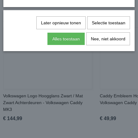
Ook interessant
Later opnieuw tonen
Selectie toestaan
Alles toestaan
Nee, niet akkoord
Volkswagen Logo Hoogglans Zwart / Mat
Caddy Embleem Hoo
Zwart Achterdeuren - Volkswagen Caddy
Volkswagen Caddy
MK3
€ 144,99
€ 49,99