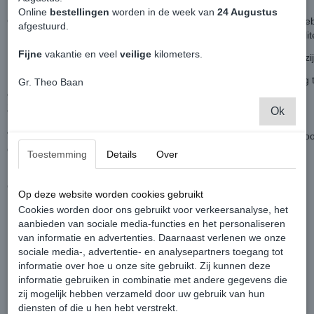
Matzwart.
Online
bestellingen
worden in de week van
24 Augustus
Geeft je Caddy een sportieve look ongeacht welke kleur Caddy je he
afgestuurd.
In meerdere lagen hoogglans diepzwart gespoten om de juiste kwalit
Fijne
vakantie en veel
veilige
kilometers.
Het logo word geleverd inclusief de dubbelzijdige tape op de achterzi
Föhn je oude logo warm zodat de oude lijmlaag van het dubbelzijdig
Gr. Theo Baan
en haal deze (het liefst met plastic gereedschap) eraf.
Zo voorkom je onnodig beschadigingen aan je Caddy.
Ok
Voor de montage van de nieuwe eerst oud plaksel verwijderen, scho
Op deze manier krijg je het mooiste resultaat.
Toestemming
Details
Over
Badge diameter: 130mm
Controleer deze afmeting voordat je de bestelling plaats.
Op deze website worden cookies gebruikt
Let op, dit logo past enkel op de Caddy voorzien van achterdeuren.
Cookies worden door ons gebruikt voor verkeersanalyse, het
Past dus niet op Caddy's met een achterklep!
aanbieden van sociale media-functies en het personaliseren
van informatie en advertenties. Daarnaast verlenen we onze
Het logo word in zacht foamfolie geleverd.
sociale media-, advertentie- en analysepartners toegang tot
informatie over hoe u onze site gebruikt. Zij kunnen deze
Prijs is per stuk.
informatie gebruiken in combinatie met andere gegevens die
Betreft een origineel Volkswagen product.
zij mogelijk hebben verzameld door uw gebruik van hun
diensten of die u hen hebt verstrekt.