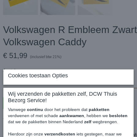
Volkswagen R Embleem Zwart 
Volkswagen Caddy
€ 51,99
(inclusief btw 21%)
Aantal
Cookies toestaan Opties
Wij verzenden de pakketten zelf, DCW Thuis
Bezorg Service!
In winkelwagen
Vanwege
continu
door het probleem dat
pakketten
verdwenen of met schade
aankwamen
, hebben we
besloten
Volkswagen R Embleem Zwart / Chrome - Volkswagen Caddy
dat we de pakketten binnen Nederland
zelf
wegbrengen.
Hierdoor zijn onze
verzendkosten
iets gestegen, maar we
Het nieuwe R logo van rond 2020 wat veelal gebruikt word voor de 