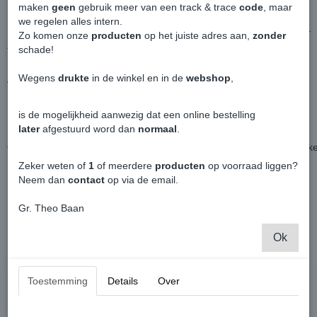
maken
geen
gebruik meer van een track & trace
code
, maar
Betreft een logo wat geplakt word.
we regelen alles intern.
Heeft een chrome buitenzijde en een hoogglans zwarte binnenzijde.
Zo komen onze
producten
op het juiste adres aan,
zonder
Ziet er leuk uit wanneer je je Caddy in R style wilt stylen.
schade!
Wegens
drukte
in de winkel en in de
webshop
,
Afmetingen:
Breedte: 6.5 Centimeter
Hoogte: 3 Centimeter
is de mogelijkheid aanwezig dat een online bestelling
later
afgestuurd word dan
normaal
.
Ondergrond goed schoonmaken en ontvetten en eenvoudig opplakke
Zeker weten of
1
of meerdere
producten
op voorraad liggen?
Neem dan
contact
op via de email.
Betreft een Origineel Volkswagen product.
Gr. Theo Baan
Ok
Ook interessant
Toestemming
Details
Over