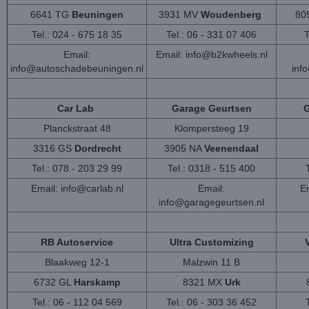
6641 TG
Beuningen
3931 MV
Woudenberg
80
Tel.: 024 - 675 18 35
Tel.: 06 - 331 07 406
T
Email:
Email:
info@b2kwheels.nl
info@autoschadebeuningen.nl
inf
Car Lab
Garage Geurtsen
G
Planckstraat 48
Klompersteeg 19
3316 GS
Dordrecht
3905 NA
Veenendaal
Tel.: 078 - 203 29 99
Tel.: 0318 - 515 400
Email:
info@carlab.nl
Email:
Em
info@garagegeurtsen.nl
RB Autoservice
Ultra Customizing
Blaakweg 12-1
Malzwin 11 B
6732 GL
Harskamp
8321 MX
Urk
Tel.: 06 - 112 04 569
Tel.: 06 - 303 36 452