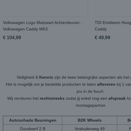
Volkswagen Logo Matzwart Achterdeuren -
TDI Embleem Hoogg
Volkswagen Caddy MK3
Caddy
€ 104,99
€ 49,99
Veiligheid &
Kennis
zijn de twee belangrijke aspecten als h
Het is mogelijk om je bestelde producten te laten
afleveren
bij 1 v
jou in de buurt.
Wij versturen het
rechtstreeks
zodat jij enkel nog een
afspraak
ho
montagepartner.
Autoschade Beuningen
B2K Wheels
B
Goudwerf 2 B
Voskuilerweg 49