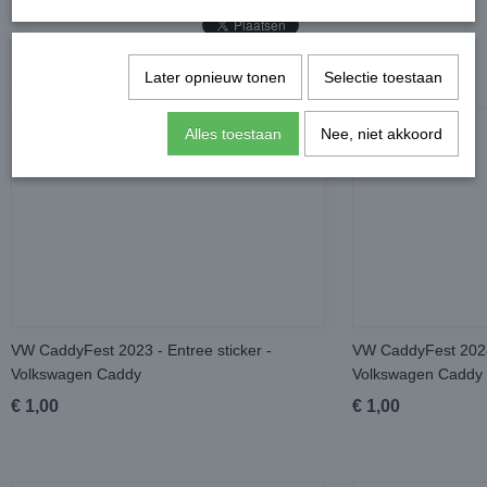
Later opnieuw tonen
Selectie toestaan
Ook interessant
Alles toestaan
Nee, niet akkoord
VW CaddyFest 2023 - Entree sticker -
VW CaddyFest 2024 
Volkswagen Caddy
Volkswagen Caddy
€ 1,00
€ 1,00