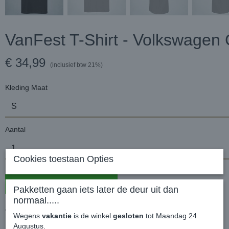
VanFest T-Shirt - Volkswagen
€ 34,99
(inclusief btw 21%)
Kleding Maat
Aantal
Cookies toestaan Opties
In winkelwagen
Pakketten gaan iets later de deur uit dan
normaal.....
VanFest T-Shirt - Volkswagen Caddy
Wegens
vakantie
is de winkel
gesloten
tot Maandag 24
Augustus.