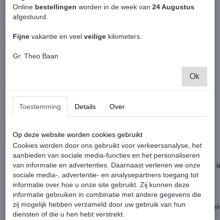
Online
bestellingen
worden in de week van
24 Augustus
Speciaal voor de echte liefhebbers, een uniek VW VanFest T-shirt!
afgestuurd.
Voorzien van een aantal logo's die verwant zijn met Volkswagen.
Fijne
vakantie en veel
veilige
kilometers.
VanFest logo op de borst.
Gr. Theo Baan
Rechterrmouw;
- Koni (dempers)
Ok
- R (Volkswagen Racing)
- BNHF (Airride & Audio)
Toestemming
Details
Over
Linkermouw;
- VW
- Castrol (Olie)
Op deze website worden cookies gebruikt
- DCW (De Cargo Winkel)
Cookies worden door ons gebruikt voor verkeersanalyse, het
aanbieden van sociale media-functies en het personaliseren
van informatie en advertenties. Daarnaast verlenen we onze
In iedere maat te bestellen, houd wel rekening met een paar weken le
sociale media-, advertentie- en analysepartners toegang tot
mocht het een afwijkende maat zijn.
informatie over hoe u onze site gebruikt. Zij kunnen deze
Worden speciaal op bestelling geproduceerd.
informatie gebruiken in combinatie met andere gegevens die
zij mogelijk hebben verzameld door uw gebruik van hun
De T-shirts zweten niet en zijn stretch. Vallen in werkelijkheid iets kle
diensten of die u hen hebt verstrekt.