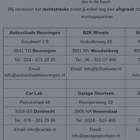
jou in de buurt.
Wij versturen het
rechtstreeks
zodat jij enkel nog een
afspraak
ho
montagepartner.
Autoschade Beuningen
B2K Wheels
B
Goudwerf 2 B
Voskuilerweg 49
6641 TG
Beuningen
3931 MV
Woudenberg
80
Tel.: 024 - 675 18 35
Tel.: 06 - 331 07 406
T
Email:
Email:
info@b2kwheels.nl
info@autoschadebeuningen.nl
inf
Car Lab
Garage Geurtsen
G
Planckstraat 48
Klompersteeg 19
3316 GS
Dordrecht
3905 NA
Veenendaal
Tel.: 078 - 203 29 99
Tel.: 0318 - 515 400
Email:
info@carlab.nl
Email:
Em
info@garagegeurtsen.nl