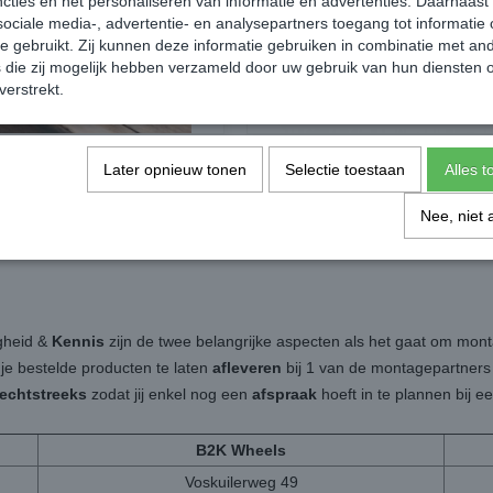
cties en het personaliseren van informatie en advertenties. Daarnaast
ociale media-, advertentie- en analysepartners toegang tot informatie
te gebruikt. Zij kunnen deze informatie gebruiken in combinatie met an
die zij mogelijk hebben verzameld door uw gebruik van hun diensten o
verstrekt.
Transporter Sleutelhanger -
Zijwindschermen Black - Volkswag
Later opnieuw tonen
Selectie toestaan
Alles 
en Transporter
Transporter T6.1
€ 69,99
€ 79,99
Nee, niet 
igheid &
Kennis
zijn de twee belangrijke aspecten als het gaat om mon
 je bestelde producten te laten
afleveren
bij 1 van de montagepartners b
rechtstreeks
zodat jij enkel nog een
afspraak
hoeft in te plannen bij 
B2K Wheels
Voskuilerweg 49