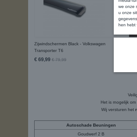
media-fun
we onze s
u onze si
gegevens 
hen hebt 
Zijwindschermen Black - Volkswagen
Metalen 
Transporter T6
Volkswag
€ 69,99
€ 14,99
€ 79,99
Veil
Het is mogelijk om
Wij versturen het
Autoschade Beuningen
Goudwerf 2 B