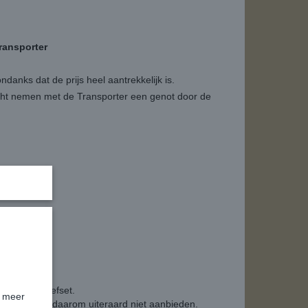
ransporter
ndanks dat de prijs heel aantrekkelijk is.
cht nemen met de Transporter een genot door de
erlaging.
 verlaging.
eterde schroefset.
k meer
ersie die we daarom uiteraard niet aanbieden.