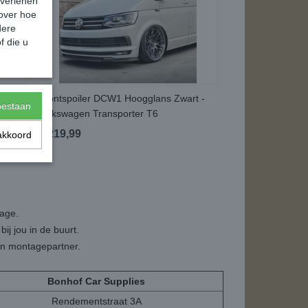
 verlenen
 over hoe
dere
f die u
en
Frontspoiler DCW1 Hoogglans Zwart -
toestaan
Volkswagen Transporter T6
€ 219,99
akkoord
tage.
ij jou in de buurt.
een montagepartner.
Bonhof Car Supplies
Rendementstraat 3A