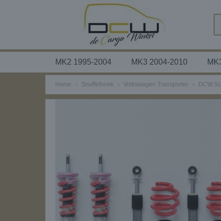
MK2 1995-2004
MK3 2004-2010
MK3
Home
›
Snuffelhoek
›
Volkswagen Transporter
›
DCW Sch