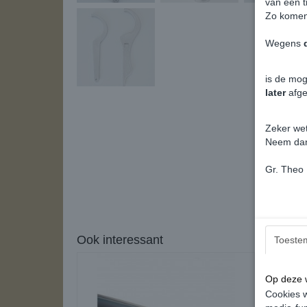
van een t
Zo kome
Wegens
is de mog
later
afg
Zeker we
Neem d
Gr. Theo
Ook interessant
Toeste
Op deze w
Cookies w