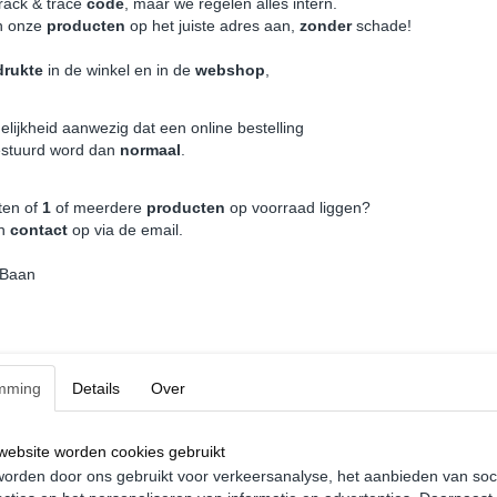
rack & trace
code
, maar we regelen alles intern.
n onze
producten
op het juiste adres aan,
zonder
schade!
Instelbaar VA 45 - 70 mm / AA 45 - 70 
Maximale Aslasten vanaf voor 1710 Kg /
drukte
in de winkel en in de
webshop
,
§19.3 Goedkeuring
EPS Gepoedercoate spiraalveren
elijkheid aanwezig dat een online bestelling
Geschikt voor 1.9TDI, 2.0TDI & 2.5TDI 
estuurd word dan
normaal
.
Maak je keuze voor een T5, T5 GP, T6 o
Betreft normaal gesproken een voorraad artike
ten of
1
of meerdere
producten
op voorraad liggen?
contact opnemen.
an
contact
op via de email.
DCW Schroefset Compleet - Volkswagen Trans
 Baan
mming
Details
Over
ebsite worden cookies gebruikt
orden door ons gebruikt voor verkeersanalyse, het aanbieden van soc