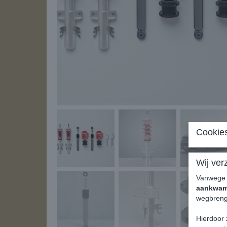
Cookies
Wij ver
Vanweg
aankwa
wegbreng
Hierdoor 