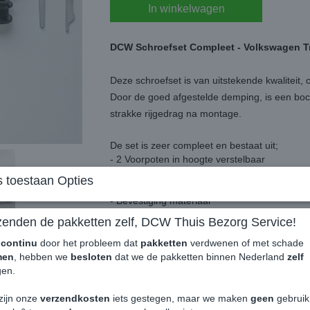
In winkelwagen
DCW Schroefset Compleet - Volkswagen T
Deze schroefset is van uitstekende kwaliteit, o
Door de goed afgestelde demping, is een bo
strakke rijgedrag na montage.
De set is zeer compleet en bestaat uit;
- 2 Voorpoten in hoogte verstelbaar
- 2 Achterpoten in hoogte verstelbaar
 toestaan Opties
- 1 Stelsleutel voor de voorpoten
- Bevestiging materiaal
- Duidelijke handleiding
zenden de pakketten zelf, DCW Thuis Bezorg Service!
- TüV Certificaat
e
continu
door het probleem dat
pakketten
verdwenen of met schade
De voorzijde is instelbaar van 45 tot 70 mm v
men
, hebben we
besloten
dat we de pakketten binnen Nederland
zelf
De achterzijde is instelbaar van 45 tot 70 mm
en.
Deze uitvoering betreft de versterkte en verb
zijn onze
verzendkosten
iets gestegen, maar we maken
geen
gebrui
Belasting is hierdoor hoger dan de normale v