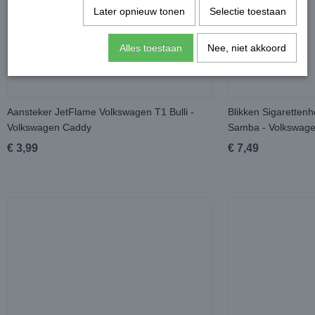
Later opnieuw tonen
Selectie toestaan
Alles toestaan
Nee, niet akkoord
Aansteker JetFlame Volkswagen T1 Bulli -
Blikken Sigaretten
Volkswagen Caddy
Samba - Volkswag
€ 3,99
€ 7,49