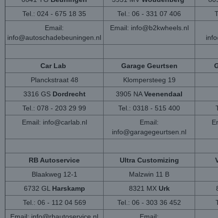
Tel.: 024 - 675 18 35
Tel.: 06 - 331 07 406
T
Email:
Email:
info@b2kwheels.nl
info@autoschadebeuningen.nl
inf
Car Lab
Garage Geurtsen
G
Planckstraat 48
Klompersteeg 19
3316 GS
Dordrecht
3905 NA
Veenendaal
Tel.: 078 - 203 29 99
Tel.: 0318 - 515 400
Email:
info@carlab.nl
Email:
Em
info@garagegeurtsen.nl
RB Autoservice
Ultra Customizing
Blaakweg 12-1
Malzwin 11 B
6732 GL
Harskamp
8321 MX
Urk
Tel.: 06 - 112 04 569
Tel.: 06 - 303 36 452
Email:
info@rbautoservice.nl
Email: