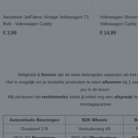
Aansteker JetFlame Vintage Volkswagen T1
Volkswagen Showro
Bulli - Volkswagen Caddy
Volkswagen Caddy
€ 3,99
€ 14,99
Veiligheid &
Kennis
zijn de twee belangrijke aspecten als h
Het is mogelijk om je bestelde producten te laten
afleveren
bij 1 v
jou in de buurt.
Wij versturen het
rechtstreeks
zodat jij enkel nog een
afspraak
ho
montagepartner.
Autoschade Beuningen
B2K Wheels
B
Goudwerf 2 B
Voskuilerweg 49
6641 TG
Beuningen
3931 MV
Woudenberg
80