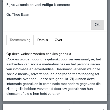
The real Spirit of Hawaii – hier ist er.
Fijne
vakantie en veel
veilige
kilometers.
Sleutelhanger met 3 hangers, VW-Bulli, Surfboard, Gitaar
Gr. Theo Baan
Official Licensed by Volkswagen
Leuk voor je zelfs of als cadeau te geven
Ok
Word geleverd in een leuke cadeauverpakkingaus
Ontwikkelt en geproduceerd door Troika - Desgin
Toestemming
Details
Over
Super hoge kwaliteit en staat erg leuk aan je sleutelbos
Materiaal: Emaille / Metaal
Op deze website worden cookies gebruikt
Kleur: Meerkleurig
Cookies worden door ons gebruikt voor verkeersanalyse, het
Prijs is per stuk
aanbieden van sociale media-functies en het personaliseren
van informatie en advertenties. Daarnaast verlenen we onze
sociale media-, advertentie- en analysepartners toegang tot
informatie over hoe u onze site gebruikt. Zij kunnen deze
informatie gebruiken in combinatie met andere gegevens die
zij mogelijk hebben verzameld door uw gebruik van hun
Ook interessant
diensten of die u hen hebt verstrekt.