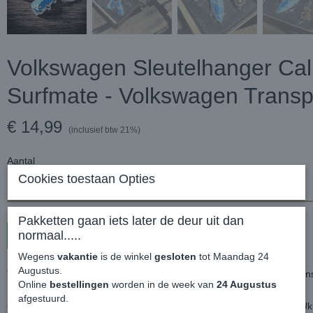
Volkswagen Sleutelhanger Cali
Surfmate - Volkswagen Transp
€ 14,99
(inclusief btw 21%)
Aantal
Cookies toestaan Opties
Pakketten gaan iets later de deur uit dan
normaal.....
In winkelwagen
Wegens
vakantie
is de winkel
gesloten
tot Maandag 24
Augustus.
Volkswagen Sleutelhanger California T1 Surfmate - Volkswagen Tran
Online
bestellingen
worden in de week van
24 Augustus
afgestuurd.
Generation Bulli. Endlose Strände und den wehmütigen Klang der Uku