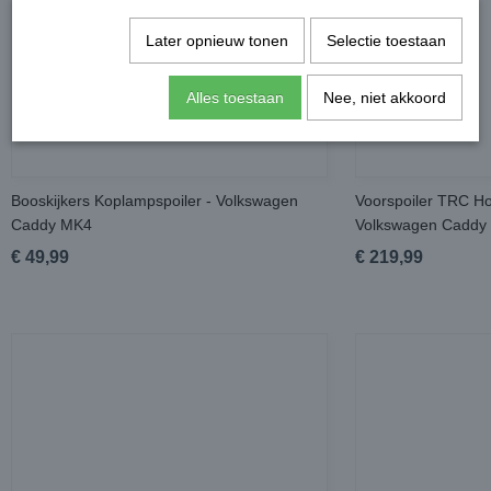
Later opnieuw tonen
Selectie toestaan
Alles toestaan
Nee, niet akkoord
Booskijkers Koplampspoiler - Volkswagen
Voorspoiler TRC Ho
Caddy MK4
Volkswagen Caddy
€ 49,99
€ 219,99