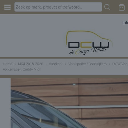
In
Home
›
MK4 2015-2020
›
Voorkant
›
Voorspoiler / Booskijkers
›
DCW Voors
Volkswagen Caddy MK4