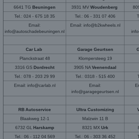
6641 TG
Beuningen
3931 MV
Woudenberg
80
Tel.: 024 - 675 18 35
Tel.: 06 - 331 07 406
T
Email:
Email:
info@b2kwheels.nl
info@autoschadebeuningen.nl
inf
Car Lab
Garage Geurtsen
G
Planckstraat 48
Klompersteeg 19
3316 GS
Dordrecht
3905 NA
Veenendaal
Tel.: 078 - 203 29 99
Tel.: 0318 - 515 400
Email:
info@carlab.nl
Email:
Em
info@garagegeurtsen.nl
RB Autoservice
Ultra Customizing
Blaakweg 12-1
Malzwin 11 B
6732 GL
Harskamp
8321 MX
Urk
Tel.: 06 - 112 04 569
Tel.: 06 - 303 36 452