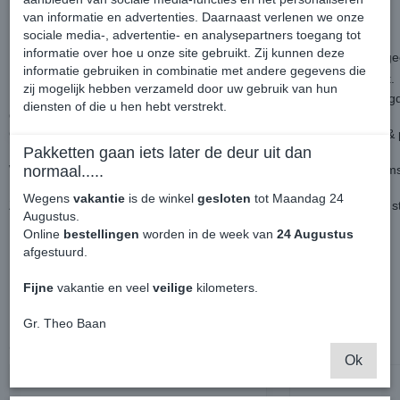
Perfecte pasvorm voor de Volkswagen Caddy MK4.
van informatie en advertenties. Daarnaast verlenen we onze
sociale media-, advertentie- en analysepartners toegang tot
informatie over hoe u onze site gebruikt. Zij kunnen deze
Deze voorspoiler word geleverd in Hoogglans zwart, dat betekend g
informatie gebruiken in combinatie met andere gegevens die
De spoilers zijn Custom Made gemaakt en speciaal ook lichtgewicht.
zij mogelijk hebben verzameld door uw gebruik van hun
Door deze unieke vorm van productie, word de frontspoiler verstevigd 
diensten of die u hen hebt verstrekt.
Ook is de bevestiging al voorbewerkt en word erbij geleverd.
Gaatjes boren in de onderkant van je voorbumper en letterlijk plug &
Pakketten gaan iets later de deur uit dan
We streven naar een standaard voorraad artikel, echter kan het soms
normaal.....
Er tijdelijk geen voorraad is.
Wegens
vakantie
is de winkel
gesloten
tot Maandag 24
Zeker van je bestelling zijn? Neem even contact op voor de huidige s
Augustus.
Online
bestellingen
worden in de week van
24 Augustus
Levering per stuk.
afgestuurd.
.
Fijne
vakantie en veel
veilige
kilometers.
Gr. Theo Baan
Ook interessant
Ok