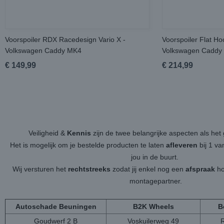
Voorspoiler RDX Racedesign Vario X -
Voorspoiler Flat Ho
Volkswagen Caddy MK4
Volkswagen Caddy
€ 149,99
€ 214,99
Veiligheid &
Kennis
zijn de twee belangrijke aspecten als h
Het is mogelijk om je bestelde producten te laten
afleveren
bij 1 v
jou in de buurt.
Wij versturen het
rechtstreeks
zodat jij enkel nog een
afspraak
ho
montagepartner.
Autoschade Beuningen
B2K Wheels
B
Goudwerf 2 B
Voskuilerweg 49