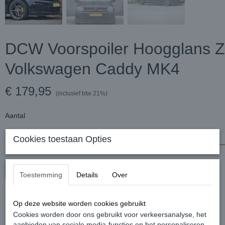
DCW Voorspoiler Hoogglans Z
Volkswagen Caddy MK4
€ 179,95
(inclusief btw 21%)
Aantal
Cookies toestaan Opties
In winkelwagen
Toestemming
Details
Over
DCW Voorspoiler Hoogglans Zwart - Volkswagen Caddy MK4
Op deze website worden cookies gebruikt
Cookies worden door ons gebruikt voor verkeersanalyse, het
De welbekende frontspoiler met het extra sportieve onderlipje.
aanbieden van sociale media-functies en het personaliseren