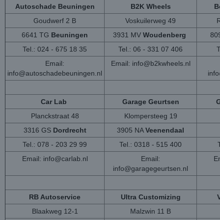
Autoschade Beuningen
B2K Wheels
B
Goudwerf 2 B
Voskuilerweg 49
6641 TG
Beuningen
3931 MV
Woudenberg
80
Tel.: 024 - 675 18 35
Tel.: 06 - 331 07 406
T
Email:
Email:
info@b2kwheels.nl
info@autoschadebeuningen.nl
inf
Car Lab
Garage Geurtsen
G
Planckstraat 48
Klompersteeg 19
3316 GS
Dordrecht
3905 NA
Veenendaal
Tel.: 078 - 203 29 99
Tel.: 0318 - 515 400
Email:
info@carlab.nl
Email:
Em
info@garagegeurtsen.nl
RB Autoservice
Ultra Customizing
Blaakweg 12-1
Malzwin 11 B