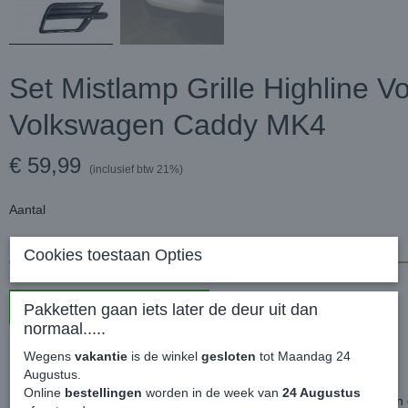
Set Mistlamp Grille Highline 
Volkswagen Caddy MK4
€ 59,99
(inclusief btw 21%)
Aantal
Cookies toestaan Opties
In winkelwagen
Pakketten gaan iets later de deur uit dan
normaal.....
Wegens
vakantie
is de winkel
gesloten
tot Maandag 24
Set Mistlamp Grille Highline Voorbumper - Volkswagen Caddy MK4
Augustus.
Online
bestellingen
worden in de week van
24 Augustus
Betreft de grille kapjes voor de Highline geprimerde voorbumper v