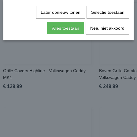
Later opnieuw tonen
Selectie toestaan
Alles toestaan
Nee, niet akkoord
Grille Covers Highline - Volkswagen Caddy
Boven Grille Comfor
MK4
Volkswagen Caddy
€ 129,99
€ 249,99