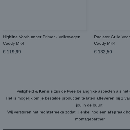
Highline Voorbumper Primer - Volkswagen
Radiator Grille Vo
Caddy MK4
Caddy MK4
€ 119,99
€ 132,50
Veiligheid &
Kennis
zijn de twee belangrijke aspecten als h
Het is mogelijk om je bestelde producten te laten
afleveren
bij 1 v
jou in de buurt.
Wij versturen het
rechtstreeks
zodat jij enkel nog een
afspraak
ho
montagepartner.