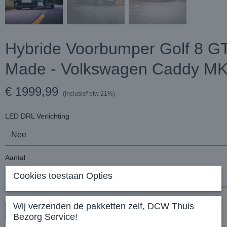
Hybride Voorbumper Golf 8 G
Made - Volkswagen Caddy M
€ 1999,99
(inclusief btw 21%)
LED DRL Verlichting
Aantal
Cookies toestaan Opties
Wij verzenden de pakketten zelf, DCW Thuis
In winkelwagen
Bezorg Service!