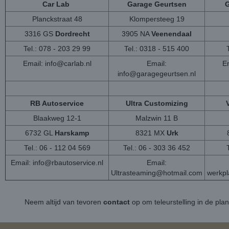
Car Lab
Garage Geurtsen
G
Planckstraat 48
Klompersteeg 19
3316 GS
Dordrecht
3905 NA
Veenendaal
Tel.: 078 - 203 29 99
Tel.: 0318 - 515 400
Email:
info@carlab.nl
Email:
Em
info@garagegeurtsen.nl
RB Autoservice
Ultra Customizing
Blaakweg 12-1
Malzwin 11 B
6732 GL
Harskamp
8321 MX
Urk
Tel.: 06 - 112 04 569
Tel.: 06 - 303 36 452
Email:
info@rbautoservice.nl
Email:
Ultrasteaming@hotmail.com
werkp
Neem altijd van tevoren
contact
op om teleurstelling in de pla