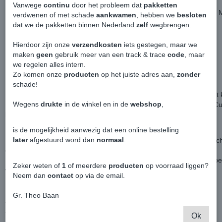
Vanwege
continu
door het probleem dat
pakketten
Hybride Voorbumper Golf 8 GTI Custom Made - Volkswagen Caddy
verdwenen of met schade
aankwamen
, hebben we
besloten
dat we de pakketten binnen Nederland
zelf
wegbrengen.
Ben je een "standaard" Caddy bumper ook zo zat?
Hierdoor zijn onze
verzendkosten
iets gestegen, maar we
Nu is het mogelijk om een Custom Made bumper te bestellen.
maken
geen
gebruik meer van een track & trace
code
, maar
we regelen alles intern.
Deze versie betreft de Volkswagen Golf 8 GTI.
Zo komen onze
producten
op het juiste adres aan,
zonder
Dat betekent dat alle onderste grille van een Golf afkomen.
schade!
Bumper word altijd geleverd zodat er een losse boven grille op moe
Wegens
drukte
in de winkel en in de
webshop
,
Mocht je in dezelfde style willen blijven, op aanvraag is er ook een 
koop.
Hiermee word het gaaswerk hetzelfde dan in de onderste grille.
is de mogelijkheid aanwezig dat een online bestelling
later
afgestuurd word dan
normaal
.
De bumper word pasvorm geleverd voor je Caddy, echter moet je ac
één en ander wijzigen.
Ik help je daarbij met de juiste info van tevoren of wanneer de bum
Zeker weten of
1
of meerdere
producten
op voorraad liggen?
worden.
Neem dan
contact
op via de email.
De set bestaat uit;
Gr. Theo Baan
- Voorbumper
- Onderste Grille
Ok
- DRL Kunststof houders