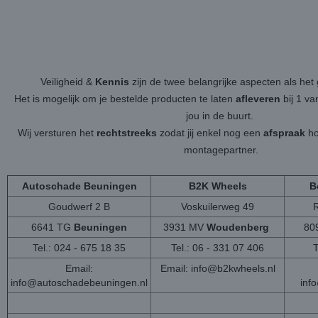
Veiligheid &
Kennis
zijn de twee belangrijke aspecten als h
Het is mogelijk om je bestelde producten te laten
afleveren
bij 1 v
jou in de buurt.
Wij versturen het
rechtstreeks
zodat jij enkel nog een
afspraak
ho
montagepartner.
Autoschade Beuningen
B2K Wheels
B
Goudwerf 2 B
Voskuilerweg 49
6641 TG
Beuningen
3931 MV
Woudenberg
80
Tel.: 024 - 675 18 35
Tel.: 06 - 331 07 406
T
Email:
Email:
info@b2kwheels.nl
info@autoschadebeuningen.nl
inf