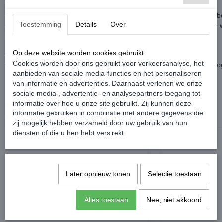
Word geleverd zonder bovenste grille maar die kan online wel mee be
Toestemming
Details
Over
Custom Made, beide online te vinden.In verband met Custom Made w
levertijd.
Op deze website worden cookies gebruikt
Voor de status over de levertijd, neem contact op.
Cookies worden door ons gebruikt voor verkeersanalyse, het
Annuleren na aankoop en/of retour van Custom producten is niet mo
aanbieden van sociale media-functies en het personaliseren
van informatie en advertenties. Daarnaast verlenen we onze
sociale media-, advertentie- en analysepartners toegang tot
informatie over hoe u onze site gebruikt. Zij kunnen deze
informatie gebruiken in combinatie met andere gegevens die
Ook interessant
zij mogelijk hebben verzameld door uw gebruik van hun
diensten of die u hen hebt verstrekt.
Later opnieuw tonen
Selectie toestaan
Alles toestaan
Nee, niet akkoord