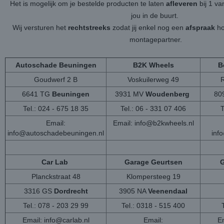
Het is mogelijk om je bestelde producten te laten
afleveren
bij 1 v
jou in de buurt.
Wij versturen het
rechtstreeks
zodat jij enkel nog een
afspraak
ho
montagepartner.
Autoschade Beuningen
B2K Wheels
B
Goudwerf 2 B
Voskuilerweg 49
6641 TG
Beuningen
3931 MV
Woudenberg
80
Tel.: 024 - 675 18 35
Tel.: 06 - 331 07 406
T
Email:
Email:
info@b2kwheels.nl
info@autoschadebeuningen.nl
inf
Car Lab
Garage Geurtsen
G
Planckstraat 48
Klompersteeg 19
3316 GS
Dordrecht
3905 NA
Veenendaal
Tel.: 078 - 203 29 99
Tel.: 0318 - 515 400
Email:
info@carlab.nl
Email:
Em