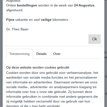
Augustus.
origineel derde remlicht.
Online
bestellingen
worden in de week van
24 Augustus
afgestuurd.
- Plug & Play
Fijne
vakantie en veel
veilige
kilometers.
- LED verlichting
Gr. Theo Baan
- Geen storing
- Niet gespoten of beplakt
Ok
- Perfecte pasvorm
De rode rubberen rand aan de achterkant om vocht tegen te houden 
Toestemming
Details
Over
de kans dat het remlicht iets meer naar buiten komt (milimeters) is 
rubberen rand zacht moet worden.
Na een aantal weken nog even aandraaien is aan te raden.
Op deze website worden cookies gebruikt
Cookies worden door ons gebruikt voor verkeersanalyse, het
Overzetten van het oude rubber van je originele remlicht is ook een o
aanbieden van sociale media-functies en het personaliseren
van informatie en advertenties. Daarnaast verlenen we onze
Bij het monteren niet doordraaien of te vast draaien.
sociale media-, advertentie- en analysepartners toegang tot
Hierdoor ontstaat er spanning op het derde remlicht.
informatie over hoe u onze site gebruikt. Zij kunnen deze
Bij het dichtgooien van je deur of tijdens het rijden, kan de kunststof 
informatie gebruiken in combinatie met andere gegevens die
eraf komen, zowel bij de origineel rode als bij de smoke uitvoering.
zij mogelijk hebben verzameld door uw gebruik van hun
diensten of die u hen hebt verstrekt.