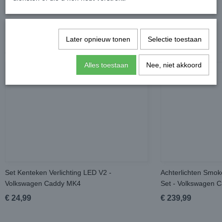
Later opnieuw tonen
Selectie toestaan
Ook interessant
Alles toestaan
Nee, niet akkoord
Set Kenteken Verlichting LED V2 -
Achterlichten Smo
Volkswagen Caddy MK4
Set - Volkswagen 
€ 24,99
€ 239,99