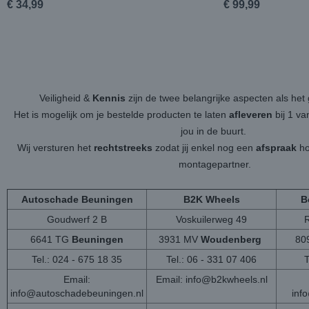
€ 34,99
€ 99,99
Veiligheid &
Kennis
zijn de twee belangrijke aspecten als h
Het is mogelijk om je bestelde producten te laten
afleveren
bij 1 v
jou in de buurt.
Wij versturen het
rechtstreeks
zodat jij enkel nog een
afspraak
ho
montagepartner.
Autoschade Beuningen
B2K Wheels
B
Goudwerf 2 B
Voskuilerweg 49
6641 TG
Beuningen
3931 MV
Woudenberg
80
Tel.: 024 - 675 18 35
Tel.: 06 - 331 07 406
T
Email:
Email:
info@b2kwheels.nl
info@autoschadebeuningen.nl
inf