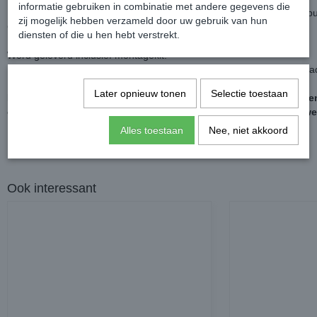
informatie gebruiken in combinatie met andere gegevens die
Dat wil zeggen, schuren waar nodig, primeren waar nodig en dan spui
zij mogelijk hebben verzameld door uw gebruik van hun
Caddy.
diensten of die u hen hebt verstrekt.
Word geleverd inclusief montagekit.
In meerdere kleuren leverbaar, af te stemmen op de kleur van de Ca
Later opnieuw tonen
Selectie toestaan
Let op, in verband met custom made en de enorme vraag, komen 
op voorraad. Niet bestelbaar? Neem af en toe een kijkje of ze we
Alles toestaan
Nee, niet akkoord
Ook interessant