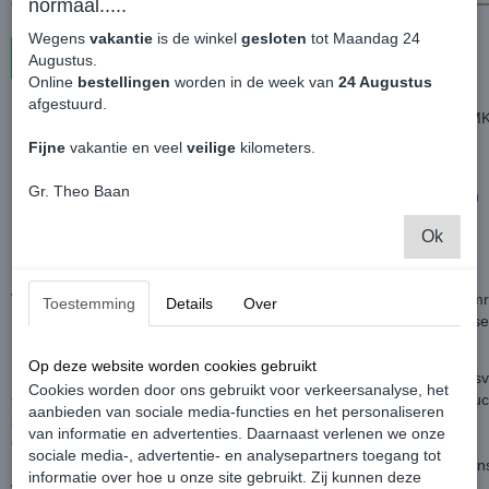
normaal.....
Wegens
vakantie
is de winkel
gesloten
tot Maandag 24
In winkelwagen
Augustus.
Online
bestellingen
worden in de week van
24 Augustus
afgestuurd.
DCW Set Sierlijsten Glad / Deurlijsten Primer - Volkswagen Caddy 
Fijne
vakantie en veel
veilige
kilometers.
Héb je ook kunststof sierlijsten, maar wil je nette gladde sierlijsten?
Gr. Theo Baan
Deze sierlijsten zijn vóór de Volkswagen Caddy MK4. (GEEN MAXI!)
Ok
Betreft een set van 4 stuks voor de gehele Caddy.
Verwijder je oude set met bijvoorbeeld een föhn en haal de oude lij
Toestemming
Details
Over
Is je Caddy niet nieuw, de afdruk randen van de oude set weg poetsen 
raden.
Op deze website worden cookies gebruikt
Deze gladde lijsten zijn sjieker en subtieler en hebben een OEM pas
Cookies worden door ons gebruikt voor verkeersanalyse, het
Gladde sierlijsten onderscheiden zich doordat er geen kunststof struct
aanbieden van sociale media-functies en het personaliseren
spuiten.
van informatie en advertenties. Daarnaast verlenen we onze
Ook zijn ze smaller en subtieler dan de grove kunststof variant.
sociale media-, advertentie- en analysepartners toegang tot
De lijsten moeten uiteraard bewerkt worden door een spuiter alvore
informatie over hoe u onze site gebruikt. Zij kunnen deze
worden.