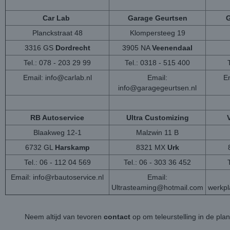
Car Lab
Garage Geurtsen
G
Planckstraat 48
Klompersteeg 19
3316 GS
Dordrecht
3905 NA
Veenendaal
Tel.: 078 - 203 29 99
Tel.: 0318 - 515 400
Email:
info@carlab.nl
Email:
Em
info@garagegeurtsen.nl
RB Autoservice
Ultra Customizing
Blaakweg 12-1
Malzwin 11 B
6732 GL
Harskamp
8321 MX
Urk
Tel.: 06 - 112 04 569
Tel.: 06 - 303 36 452
Email:
info@rbautoservice.nl
Email:
Ultrasteaming@hotmail.com
werkp
Neem altijd van tevoren
contact
op om teleurstelling in de pla