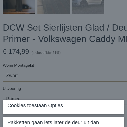
DCW Set Sierlijsten Glad / Deu
Primer - Volkswagen Caddy 
€ 174,99
(inclusief btw 21%)
Womi Montagekit
Uitvoering
Cookies toestaan Opties
Aantal
Pakketten gaan iets later de deur uit dan