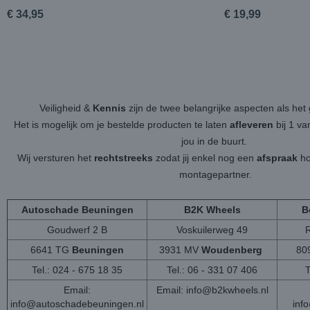
€ 34,95
€ 19,99
Veiligheid &
Kennis
zijn de twee belangrijke aspecten als h
Het is mogelijk om je bestelde producten te laten
afleveren
bij 1 v
jou in de buurt.
Wij versturen het
rechtstreeks
zodat jij enkel nog een
afspraak
ho
montagepartner.
Autoschade Beuningen
B2K Wheels
B
Goudwerf 2 B
Voskuilerweg 49
6641 TG
Beuningen
3931 MV
Woudenberg
80
Tel.: 024 - 675 18 35
Tel.: 06 - 331 07 406
T
Email:
Email:
info@b2kwheels.nl
info@autoschadebeuningen.nl
inf