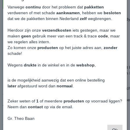
In winkelwagen
Vanwege
continu
door het probleem dat
pakketten
verdwenen of met schade
aankwamen
, hebben we
besloten
dat we de pakketten binnen Nederland
zelf
wegbrengen.
Hybride Voorbumper Golf 7 5 GTI Custom Made - Volkswagen Cad
Hierdoor zijn onze
verzendkosten
iets gestegen, maar we
Ben je een "standaard" Caddy bumper ook zo zat?
maken
geen
gebruik meer van een track & trace
code
, maar
Nu is het mogelijk om een Custom Made bumper te bestellen.
we regelen alles intern.
Zo komen onze
producten
op het juiste adres aan,
zonder
schade!
Deze versie betreft de Volkswagen Golf 7.5 GTI.
Dat betekent dat alle onderste grille van een Golf afkomen.
Wegens
drukte
in de winkel en in de
webshop
,
Bumper word altijd geleverd zodat er een losse boven grille op moe
Mocht je in dezelfde style willen blijven, online staat ook een Custo
Hiermee word het gaaswerk hetzelfde dan in de onderste grille.
is de mogelijkheid aanwezig dat een online bestelling
later
afgestuurd word dan
normaal
.
De bumper word pasvorm geleverd voor je Caddy, echter moet je ac
één en ander wijzigen.
Ik help je daarbij met de juiste info van tevoren of wanneer de bum
Zeker weten of
1
of meerdere
producten
op voorraad liggen?
worden.
Neem dan
contact
op via de email.
De set bestaat uit;
Gr. Theo Baan
- Voorbumper