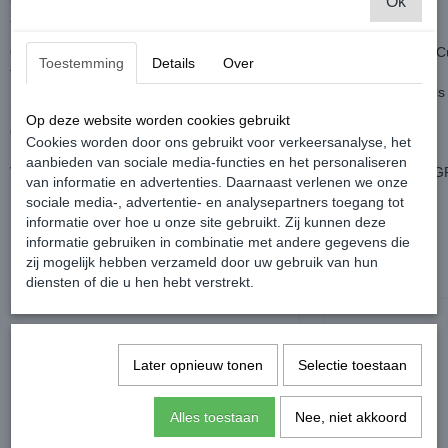
- Onderste midden Grille
Ok
- Onderste zij grille
Ook de bovenste grille kan online mee besteld worden, origineel of 
Toestemming
Details
Over
te vinden.
In verband met het stoppen van de verkoop van Custom bumpers, is
kans.
Op deze website worden cookies gebruikt
Op korte termijn zullen ze voorlopig niet meer leverbaar zijn.
Cookies worden door ons gebruikt voor verkeersanalyse, het
aanbieden van sociale media-functies en het personaliseren
Voorbumper Golf 7 5 GTI Custom Made - Volkswagen Caddy MK3 G
van informatie en advertenties. Daarnaast verlenen we onze
sociale media-, advertentie- en analysepartners toegang tot
informatie over hoe u onze site gebruikt. Zij kunnen deze
informatie gebruiken in combinatie met andere gegevens die
zij mogelijk hebben verzameld door uw gebruik van hun
Ook interessant
diensten of die u hen hebt verstrekt.
Later opnieuw tonen
Selectie toestaan
Alles toestaan
Nee, niet akkoord