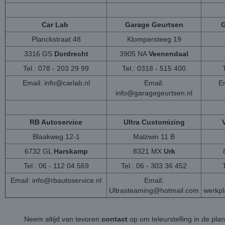
Car Lab
Garage Geurtsen
G
Planckstraat 48
Klompersteeg 19
3316 GS
Dordrecht
3905 NA
Veenendaal
Tel.: 078 - 203 29 99
Tel.: 0318 - 515 400
Email:
info@carlab.nl
Email:
Em
info@garagegeurtsen.nl
RB Autoservice
Ultra Customizing
Blaakweg 12-1
Malzwin 11 B
6732 GL
Harskamp
8321 MX
Urk
Tel.: 06 - 112 04 569
Tel.: 06 - 303 36 452
Email:
info@rbautoservice.nl
Email:
Ultrasteaming@hotmail.com
werkp
Neem altijd van tevoren
contact
op om teleurstelling in de pla