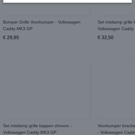
Bumper Grille Voorbumper - Volkswagen
Set mistlamp grille
Caddy MK3 GP
Volkswagen Caddy
€ 29,95
€ 32,50
Set mistlamp grille kappen chroom -
Voorbumper bracket
Volkswagen Caddy MK3 GP
- Volkswagen Cad