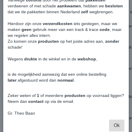
Vanwege
continu
door het probleem dat
pakketten
2015 .
verdwenen of met schade
aankwamen
, hebben we
besloten
Passen helaas niet op Comform/Highline stoelen, te herkennen aan e
dat we de pakketten binnen Nederland
zelf
wegbrengen.
rugleuning dan op de foto's.
Hierdoor zijn onze
verzendkosten
iets gestegen, maar we
Heb je airbags in je stoelen? Geen probleem, hier zijn de stoelhoez
maken
geen
gebruik meer van een track & trace
code
, maar
werkzaam blijft bij een ongeval.
we regelen alles intern.
Zo komen onze
producten
op het juiste adres aan,
zonder
Om het voor jezelf makkelijker te maken, haal de originele stoelen u
schade!
stoelhoezen eroverheen.
Wegens
drukte
in de winkel en in de
webshop
,
De hoezen zijn slijtvast en geven een sportieve look.
Op zoek naar een andere kleuren combinatie of patroon? We leveren
is de mogelijkheid aanwezig dat een online bestelling
uitvoeringen.
later
afgestuurd word dan
normaal
.
Word geleverd als set van twee stuks.
Zeker weten of
1
of meerdere
producten
op voorraad liggen?
Heb je een Life uitvoering en op zoek naar een set voor 5 stoelen? 
Neem dan
contact
op via de email.
ons op.
Gr. Theo Baan
Dit betreft een "special" product. Doordat het maatwerk is, worden 
ze besteld worden.
Ok