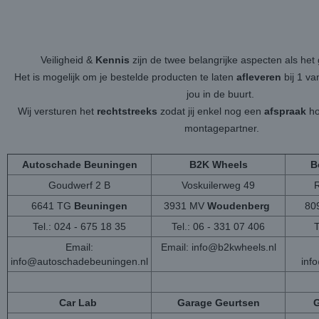
Veiligheid &
Kennis
zijn de twee belangrijke aspecten als h
Het is mogelijk om je bestelde producten te laten
afleveren
bij 1 v
jou in de buurt.
Wij versturen het
rechtstreeks
zodat jij enkel nog een
afspraak
ho
montagepartner.
Autoschade Beuningen
B2K Wheels
B
Goudwerf 2 B
Voskuilerweg 49
6641 TG
Beuningen
3931 MV
Woudenberg
80
Tel.: 024 - 675 18 35
Tel.: 06 - 331 07 406
T
Email:
Email:
info@b2kwheels.nl
info@autoschadebeuningen.nl
inf
Car Lab
Garage Geurtsen
G