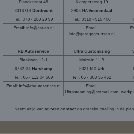
Planckstraat 48
Klompersteeg 19
3316 GS
Dordrecht
3905 NA
Veenendaal
Tel.: 078 - 203 29 99
Tel.: 0318 - 515 400
Email:
info@carlab.nl
Email:
Em
info@garagegeurtsen.nl
RB Autoservice
Ultra Customizing
Blaakweg 12-1
Malzwin 11 B
6732 GL
Harskamp
8321 MX
Urk
Tel.: 06 - 112 04 569
Tel.: 06 - 303 36 452
Email:
info@rbautoservice.nl
Email:
Ultrasteaming@hotmail.com
werkp
Neem altijd van tevoren
contact
op om teleurstelling in de pla